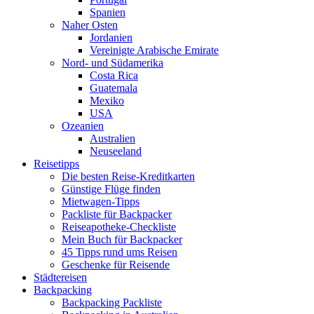
Spanien
Naher Osten
Jordanien
Vereinigte Arabische Emirate
Nord- und Südamerika
Costa Rica
Guatemala
Mexiko
USA
Ozeanien
Australien
Neuseeland
Reisetipps
Die besten Reise-Kreditkarten
Günstige Flüge finden
Mietwagen-Tipps
Packliste für Backpacker
Reiseapotheke-Checkliste
Mein Buch für Backpacker
45 Tipps rund ums Reisen
Geschenke für Reisende
Städtereisen
Backpacking
Backpacking Packliste