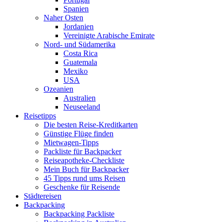
Spanien
Naher Osten
Jordanien
Vereinigte Arabische Emirate
Nord- und Südamerika
Costa Rica
Guatemala
Mexiko
USA
Ozeanien
Australien
Neuseeland
Reisetipps
Die besten Reise-Kreditkarten
Günstige Flüge finden
Mietwagen-Tipps
Packliste für Backpacker
Reiseapotheke-Checkliste
Mein Buch für Backpacker
45 Tipps rund ums Reisen
Geschenke für Reisende
Städtereisen
Backpacking
Backpacking Packliste