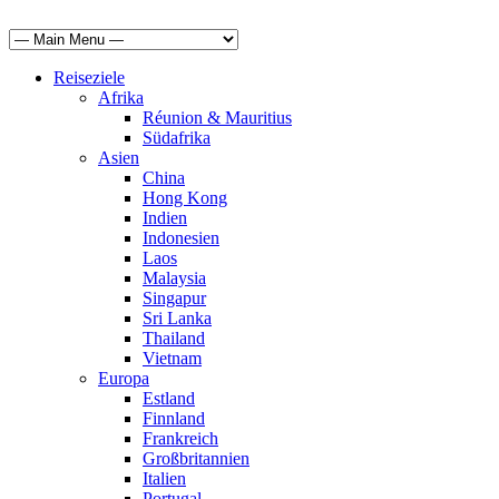
Reiseziele
Afrika
Réunion & Mauritius
Südafrika
Asien
China
Hong Kong
Indien
Indonesien
Laos
Malaysia
Singapur
Sri Lanka
Thailand
Vietnam
Europa
Estland
Finnland
Frankreich
Großbritannien
Italien
Portugal