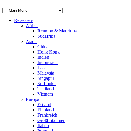
Reiseziele
Afrika
Réunion & Mauritius
Südafrika
Asien
China
Hong Kong
Indien
Indonesien
Laos
Malaysia
Singapur
Sri Lanka
Thailand
Vietnam
Europa
Estland
Finnland
Frankreich
Großbritannien
Italien
Portugal