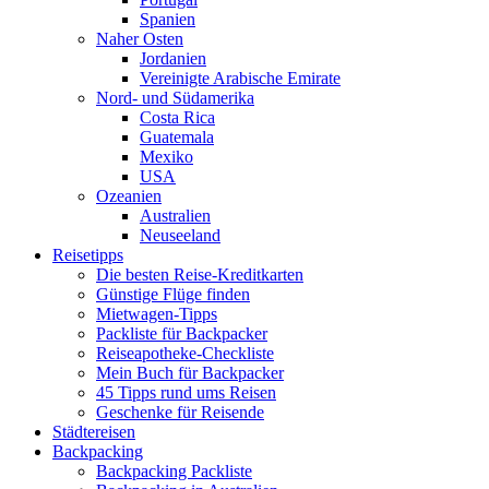
Spanien
Naher Osten
Jordanien
Vereinigte Arabische Emirate
Nord- und Südamerika
Costa Rica
Guatemala
Mexiko
USA
Ozeanien
Australien
Neuseeland
Reisetipps
Die besten Reise-Kreditkarten
Günstige Flüge finden
Mietwagen-Tipps
Packliste für Backpacker
Reiseapotheke-Checkliste
Mein Buch für Backpacker
45 Tipps rund ums Reisen
Geschenke für Reisende
Städtereisen
Backpacking
Backpacking Packliste