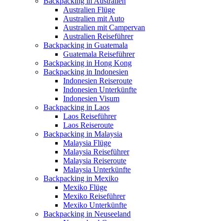
Backpacking in Australien
Australien Flüge
Australien mit Auto
Australien mit Campervan
Australien Reiseführer
Backpacking in Guatemala
Guatemala Reiseführer
Backpacking in Hong Kong
Backpacking in Indonesien
Indonesien Reiseroute
Indonesien Unterkünfte
Indonesien Visum
Backpacking in Laos
Laos Reiseführer
Laos Reiseroute
Backpacking in Malaysia
Malaysia Flüge
Malaysia Reiseführer
Malaysia Reiseroute
Malaysia Unterkünfte
Backpacking in Mexiko
Mexiko Flüge
Mexiko Reiseführer
Mexiko Unterkünfte
Backpacking in Neuseeland