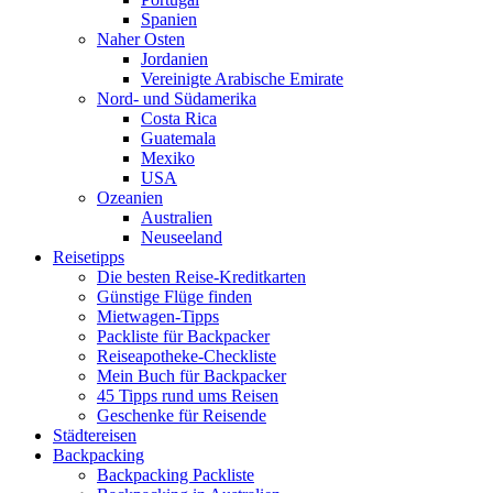
Spanien
Naher Osten
Jordanien
Vereinigte Arabische Emirate
Nord- und Südamerika
Costa Rica
Guatemala
Mexiko
USA
Ozeanien
Australien
Neuseeland
Reisetipps
Die besten Reise-Kreditkarten
Günstige Flüge finden
Mietwagen-Tipps
Packliste für Backpacker
Reiseapotheke-Checkliste
Mein Buch für Backpacker
45 Tipps rund ums Reisen
Geschenke für Reisende
Städtereisen
Backpacking
Backpacking Packliste