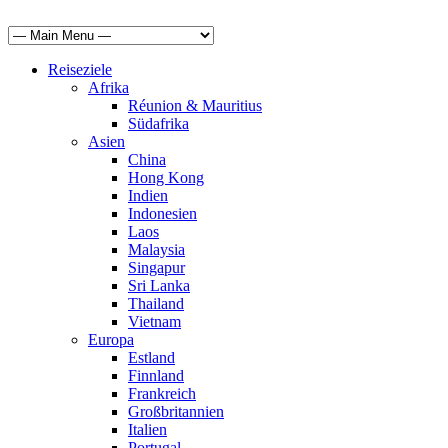
Reiseziele
Afrika
Réunion & Mauritius
Südafrika
Asien
China
Hong Kong
Indien
Indonesien
Laos
Malaysia
Singapur
Sri Lanka
Thailand
Vietnam
Europa
Estland
Finnland
Frankreich
Großbritannien
Italien
Portugal