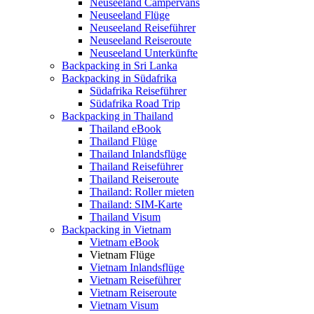
Neuseeland Campervans
Neuseeland Flüge
Neuseeland Reiseführer
Neuseeland Reiseroute
Neuseeland Unterkünfte
Backpacking in Sri Lanka
Backpacking in Südafrika
Südafrika Reiseführer
Südafrika Road Trip
Backpacking in Thailand
Thailand eBook
Thailand Flüge
Thailand Inlandsflüge
Thailand Reiseführer
Thailand Reiseroute
Thailand: Roller mieten
Thailand: SIM-Karte
Thailand Visum
Backpacking in Vietnam
Vietnam eBook
Vietnam Flüge
Vietnam Inlandsflüge
Vietnam Reiseführer
Vietnam Reiseroute
Vietnam Visum