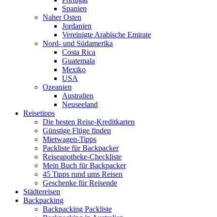
Spanien
Naher Osten
Jordanien
Vereinigte Arabische Emirate
Nord- und Südamerika
Costa Rica
Guatemala
Mexiko
USA
Ozeanien
Australien
Neuseeland
Reisetipps
Die besten Reise-Kreditkarten
Günstige Flüge finden
Mietwagen-Tipps
Packliste für Backpacker
Reiseapotheke-Checkliste
Mein Buch für Backpacker
45 Tipps rund ums Reisen
Geschenke für Reisende
Städtereisen
Backpacking
Backpacking Packliste