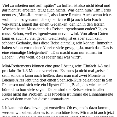
Viel zu arbeiten und auf „später“ zu hoffen ist also nicht ideal und
gar nicht zu arbeiten, taugt auch nichts. Was denn nun? Tim Ferris
nennt es „Mini-Retirements“, also kurze Renten. Auch wenn ich es
wohl nicht so genannt hätte (aber ich will ja auch kein Buch
verkaufen), ähnelt das einem Gedanken, den ich in den letzten
Wochen hatte: Muss denn das Reisen irgendwann enden? Ja, es
muss. Schon, weil es irgendwann nerven wird. Von allem Guten
kann es auch zu viel geben. Geichzeitig ist es aber auch kein
schöner Gedanke, dass diese Reise einmalig sein könnte. Immerhin
haben schon vor meiner Abreise viele gesagt: „Ja, mach das. Das ist
eine einmalige Gelegenheit“, „Das macht man nur einmal im
Leben“, „Wer weiß, ob es später mal was wird“.
Mini-Retirements können eine gute Lösung sein: Einfach 1-3 mal
pro Jahr für 1-3 Monate verreisen. Es muss ja nicht mal „reisen“
sein, sondern kann auch heißen, dass man mal zwei Monate in
Buenos Aires lebt und dort einen Spanisch-Kurs belegt oder in San
Francisco und sich wie ein Hipster fühlt. „Boah, das wird teuer“
höre ich schon viele sagen. Dabei sind die Reisekosten in aller
Regel nicht das Problem. Das Problem ist immer die Einnahmeseite
– es sei denn man hat diese automatisiert.
Ich kann mir das derzeit gut vorstellen. Ob es jemals dazu kommt,
werden wir sehen, aber es ist eine schöne Idee. Mir macht auch jetzt