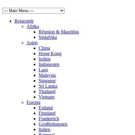
Reiseziele
Afrika
Réunion & Mauritius
Südafrika
Asien
China
Hong Kong
Indien
Indonesien
Laos
Malaysia
Singapur
Sri Lanka
Thailand
Vietnam
Europa
Estland
Finnland
Frankreich
Großbritannien
Italien
Portugal