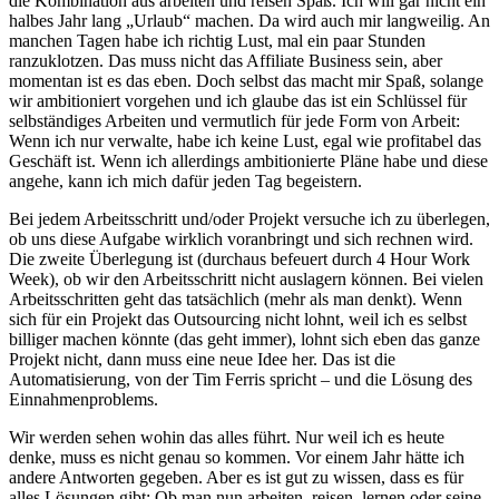
die Kombination aus arbeiten und reisen Spaß. Ich will gar nicht ein
halbes Jahr lang „Urlaub“ machen. Da wird auch mir langweilig. An
manchen Tagen habe ich richtig Lust, mal ein paar Stunden
ranzuklotzen. Das muss nicht das Affiliate Business sein, aber
momentan ist es das eben. Doch selbst das macht mir Spaß, solange
wir ambitioniert vorgehen und ich glaube das ist ein Schlüssel für
selbständiges Arbeiten und vermutlich für jede Form von Arbeit:
Wenn ich nur verwalte, habe ich keine Lust, egal wie profitabel das
Geschäft ist. Wenn ich allerdings ambitionierte Pläne habe und diese
angehe, kann ich mich dafür jeden Tag begeistern.
Bei jedem Arbeitsschritt und/oder Projekt versuche ich zu überlegen,
ob uns diese Aufgabe wirklich voranbringt und sich rechnen wird.
Die zweite Überlegung ist (durchaus befeuert durch 4 Hour Work
Week), ob wir den Arbeitsschritt nicht auslagern können. Bei vielen
Arbeitsschritten geht das tatsächlich (mehr als man denkt). Wenn
sich für ein Projekt das Outsourcing nicht lohnt, weil ich es selbst
billiger machen könnte (das geht immer), lohnt sich eben das ganze
Projekt nicht, dann muss eine neue Idee her. Das ist die
Automatisierung, von der Tim Ferris spricht – und die Lösung des
Einnahmenproblems.
Wir werden sehen wohin das alles führt. Nur weil ich es heute
denke, muss es nicht genau so kommen. Vor einem Jahr hätte ich
andere Antworten gegeben. Aber es ist gut zu wissen, dass es für
alles Lösungen gibt: Ob man nun arbeiten, reisen, lernen oder seine