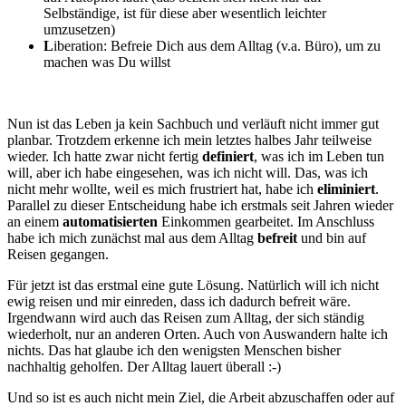
Selbständige, ist für diese aber wesentlich leichter
umzusetzen)
L
iberation: Befreie Dich aus dem Alltag (v.a. Büro), um zu
machen was Du willst
Nun ist das Leben ja kein Sachbuch und verläuft nicht immer gut
planbar. Trotzdem erkenne ich mein letztes halbes Jahr teilweise
wieder. Ich hatte zwar nicht fertig
definiert
, was ich im Leben tun
will, aber ich habe eingesehen, was ich nicht will. Das, was ich
nicht mehr wollte, weil es mich frustriert hat, habe ich
eliminiert
.
Parallel zu dieser Entscheidung habe ich erstmals seit Jahren wieder
an einem
automatisierten
Einkommen gearbeitet. Im Anschluss
habe ich mich zunächst mal aus dem Alltag
befreit
und bin auf
Reisen gegangen.
Für jetzt ist das erstmal eine gute Lösung. Natürlich will ich nicht
ewig reisen und mir einreden, dass ich dadurch befreit wäre.
Irgendwann wird auch das Reisen zum Alltag, der sich ständig
wiederholt, nur an anderen Orten. Auch von Auswandern halte ich
nichts. Das hat glaube ich den wenigsten Menschen bisher
nachhaltig geholfen. Der Alltag lauert überall :-)
Und so ist es auch nicht mein Ziel, die Arbeit abzuschaffen oder auf