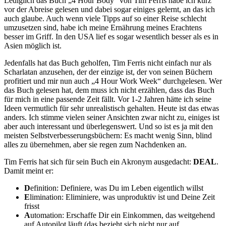
Lediglich das Buch „4 Hour Body“ von Tim Ferris habe ich kurz
vor der Abreise gelesen und dabei sogar einiges gelernt, an das ich
auch glaube. Auch wenn viele Tipps auf so einer Reise schlecht
umzusetzen sind, habe ich meine Ernährung meines Erachtens
besser im Griff. In den USA lief es sogar wesentlich besser als es in
Asien möglich ist.
Jedenfalls hat das Buch geholfen, Tim Ferris nicht einfach nur als
Scharlatan anzusehen, der der einzige ist, der von seinen Büchern
profitiert und mir nun auch „4 Hour Work Week“ durchgelesen. Wer
das Buch gelesen hat, dem muss ich nicht erzählen, dass das Buch
für mich in eine passende Zeit fällt. Vor 1-2 Jahren hätte ich seine
Ideen vermutlich für sehr unrealistisch gehalten. Heute ist das etwas
anders. Ich stimme vielen seiner Ansichten zwar nicht zu, einiges ist
aber auch interessant und überlegenswert. Und so ist es ja mit den
meisten Selbstverbesserungsbüchern: Es macht wenig Sinn, blind
alles zu übernehmen, aber sie regen zum Nachdenken an.
Tim Ferris hat sich für sein Buch ein Akronym ausgedacht:
DEAL
.
Damit meint er:
D
efinition: Definiere, was Du im Leben eigentlich willst
E
limination: Eliminiere, was unproduktiv ist und Deine Zeit
frisst
A
utomation: Erschaffe Dir ein Einkommen, das weitgehend
auf Autopilot läuft (das bezieht sich nicht nur auf