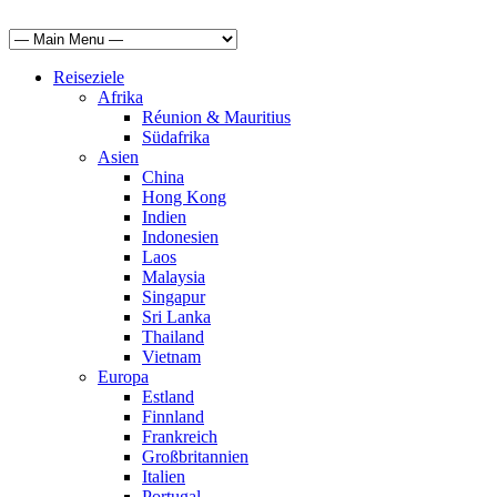
Reiseziele
Afrika
Réunion & Mauritius
Südafrika
Asien
China
Hong Kong
Indien
Indonesien
Laos
Malaysia
Singapur
Sri Lanka
Thailand
Vietnam
Europa
Estland
Finnland
Frankreich
Großbritannien
Italien
Portugal