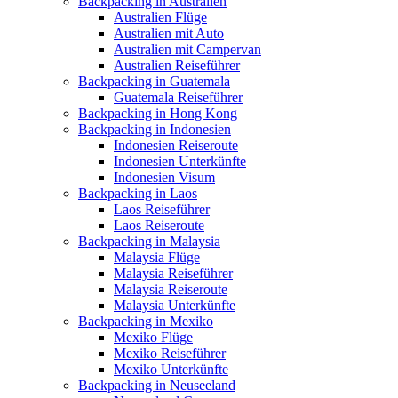
Backpacking in Australien
Australien Flüge
Australien mit Auto
Australien mit Campervan
Australien Reiseführer
Backpacking in Guatemala
Guatemala Reiseführer
Backpacking in Hong Kong
Backpacking in Indonesien
Indonesien Reiseroute
Indonesien Unterkünfte
Indonesien Visum
Backpacking in Laos
Laos Reiseführer
Laos Reiseroute
Backpacking in Malaysia
Malaysia Flüge
Malaysia Reiseführer
Malaysia Reiseroute
Malaysia Unterkünfte
Backpacking in Mexiko
Mexiko Flüge
Mexiko Reiseführer
Mexiko Unterkünfte
Backpacking in Neuseeland