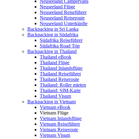
Neuseeland Campervans
Neuseeland Flüge
Neuseeland Reiseführer
Neuseeland Reiseroute
Neuseeland Unterkünfte
Backpacking in Sri Lanka
Backpacking in Südafrika
Südafrika Reiseführer
Südafrika Road Trip
Backpacking in Thailand
Thailand eBook
Thailand Flüge
Thailand Inlandsflüge
Thailand Reiseführer
Thailand Reiseroute
Thailand: Roller mieten
Thailand: SIM-Karte
Thailand Visum
Backpacking in Vietnam
Vietnam eBook
Vietnam Flüge
Vietnam Inlandsflüge
Vietnam Reiseführer
Vietnam Reiseroute
Vietnam Visum