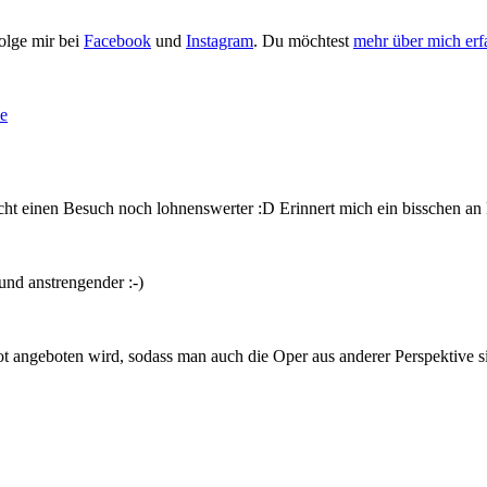
Folge mir bei
Facebook
und
Instagram
. Du möchtest
mehr über mich erf
de
ht einen Besuch noch lohnenswerter :D Erinnert mich ein bisschen an 
 und anstrengender :-)
oot angeboten wird, sodass man auch die Oper aus anderer Perspektive