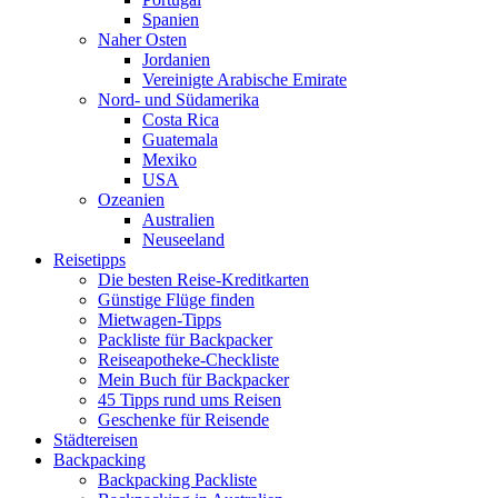
Spanien
Naher Osten
Jordanien
Vereinigte Arabische Emirate
Nord- und Südamerika
Costa Rica
Guatemala
Mexiko
USA
Ozeanien
Australien
Neuseeland
Reisetipps
Die besten Reise-Kreditkarten
Günstige Flüge finden
Mietwagen-Tipps
Packliste für Backpacker
Reiseapotheke-Checkliste
Mein Buch für Backpacker
45 Tipps rund ums Reisen
Geschenke für Reisende
Städtereisen
Backpacking
Backpacking Packliste