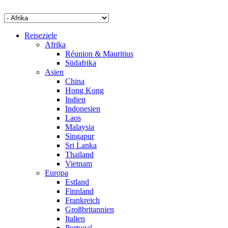
Reiseziele
Afrika
Réunion & Mauritius
Südafrika
Asien
China
Hong Kong
Indien
Indonesien
Laos
Malaysia
Singapur
Sri Lanka
Thailand
Vietnam
Europa
Estland
Finnland
Frankreich
Großbritannien
Italien
Portugal