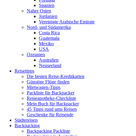
Spanien
Naher Osten
Jordanien
Vereinigte Arabische Emirate
Nord- und Südamerika
Costa Rica
Guatemala
Mexiko
USA
Ozeanien
Australien
Neuseeland
Reisetipps
Die besten Reise-Kreditkarten
Günstige Flüge finden
Mietwagen-Tipps
Packliste für Backpacker
Reiseapotheke-Checkliste
Mein Buch für Backpacker
45 Tipps rund ums Reisen
Geschenke für Reisende
Städtereisen
Backpacking
Backpacking Packliste