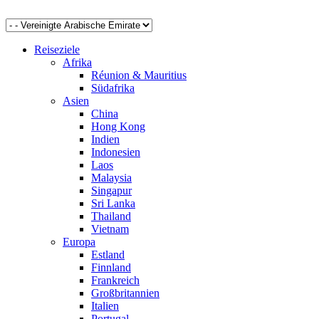
Reiseziele
Afrika
Réunion & Mauritius
Südafrika
Asien
China
Hong Kong
Indien
Indonesien
Laos
Malaysia
Singapur
Sri Lanka
Thailand
Vietnam
Europa
Estland
Finnland
Frankreich
Großbritannien
Italien
Portugal