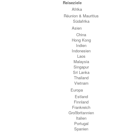
Reiseziele
Afrika
Réunion & Mauritius
Südafrika
Asien
China
Hong Kong
Indien
Indonesien
Laos
Malaysia
Singapur
Sri Lanka
Thailand
Vietnam
Europa
Estland
Finnland
Frankreich
Großbritannien
Italien
Portugal
Spanien