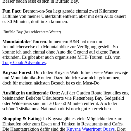
Besser baden lässt es sich in Buffalo Bay.
Fun Fact
: Brenton-on-Sea liegt gerade einmal zwei Kilometer
Luftlinie von meiner Unterkunft entfernt, aber mit dem Auto dauert
es 30 Minuten, dorthin zu kommen.
Buffalo Bay (bei schlechtem Wetter)
Mountainbike Touren
: In meinem B&B hat man mir
freundlicherweise ein Mountainbike zur Verfügung gestellt. So
konnte ich auch einmal ohne Auto die Gegend auf eigene Faust
erkunden. Es gibt aber auch organisierte MTB-Touren, z.B. von
Tony Cook Adventures
.
Knysna Forest
: Durch den Knysna Wald führen viele Wanderwege
und Mountainbike-Routen. Dazu bin ich zwar nicht gekommen,
doch für meinen nächsten Besuch ist es ein Must-Do.
Ausflüge in umliegende Orte
: Auf der Garden Route liegt alles eng
beieinander. Beliebte Urlaubsorte wie Plettenberg Bay, Sedgefield
oder Wilderness sind nur 30 bis 60 Minuten entfernt. Auch der
schöne Tsitsikamma Nationalpark ist noch gut zu erreichen.
Shopping & Eating
: In Knysna gibt es viele Möglichkeiten zum
Einkaufen oder zum Essen und Trinken in Restaurants und Cafés.
Die Hauptattraktion dafür sind die
Knysna Waterfront Quays
. Dort