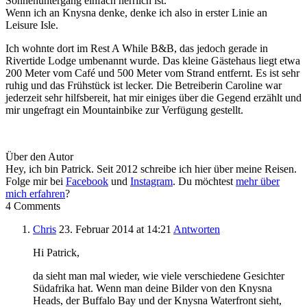
Sonnenuntergang einfach herrlich ist.
Wenn ich an Knysna denke, denke ich also in erster Linie an
Leisure Isle.
Ich wohnte dort im Rest A While B&B, das jedoch gerade in
Rivertide Lodge umbenannt wurde. Das kleine Gästehaus liegt etwa
200 Meter vom Café und 500 Meter vom Strand entfernt. Es ist sehr
ruhig und das Frühstück ist lecker. Die Betreiberin Caroline war
jederzeit sehr hilfsbereit, hat mir einiges über die Gegend erzählt und
mir ungefragt ein Mountainbike zur Verfügung gestellt.
Über den Autor
Hey, ich bin Patrick. Seit 2012 schreibe ich hier über meine Reisen.
Folge mir bei
Facebook
und
Instagram
. Du möchtest
mehr über
mich erfahren
?
4 Comments
Chris
23. Februar 2014
at 14:21
Antworten
Hi Patrick,
da sieht man mal wieder, wie viele verschiedene Gesichter
Südafrika hat. Wenn man deine Bilder von den Knysna
Heads, der Buffalo Bay und der Knysna Waterfront sieht,