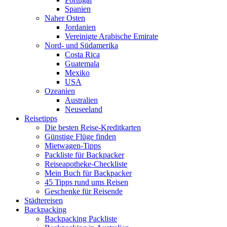
Spanien
Naher Osten
Jordanien
Vereinigte Arabische Emirate
Nord- und Südamerika
Costa Rica
Guatemala
Mexiko
USA
Ozeanien
Australien
Neuseeland
Reisetipps
Die besten Reise-Kreditkarten
Günstige Flüge finden
Mietwagen-Tipps
Packliste für Backpacker
Reiseapotheke-Checkliste
Mein Buch für Backpacker
45 Tipps rund ums Reisen
Geschenke für Reisende
Städtereisen
Backpacking
Backpacking Packliste