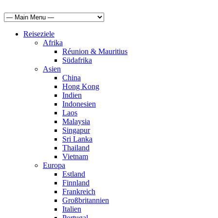
Reiseziele
Afrika
Réunion & Mauritius
Südafrika
Asien
China
Hong Kong
Indien
Indonesien
Laos
Malaysia
Singapur
Sri Lanka
Thailand
Vietnam
Europa
Estland
Finnland
Frankreich
Großbritannien
Italien
Portugal