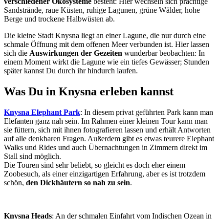
verschiedener Ökosysteme
besteht: Hier wechseln sich prächtige
Sandstrände, raue Küsten, ruhige Lagunen, grüne Wälder, hohe
Berge und trockene Halbwüsten ab.
Die kleine Stadt Knysna liegt an einer Lagune, die nur durch eine
schmale Öffnung mit dem offenen Meer verbunden ist. Hier lassen
sich die
Auswirkungen der Gezeiten
wunderbar beobachten: In
einem Moment wirkt die Lagune wie ein tiefes Gewässer; Stunden
später kannst Du durch ihr hindurch laufen.
Was Du in Knysna erleben kannst
Knysna Elephant Park
: In diesem privat geführten Park kann man
Elefanten ganz nah sein. Im Rahmen einer kleinen Tour kann man
sie füttern, sich mit ihnen fotografieren lassen und erhält Antworten
auf alle denkbaren Fragen. Außerdem gibt es etwas teurere Elephant
Walks und Rides und auch Übernachtungen in Zimmern direkt im
Stall sind möglich.
Die Touren sind sehr beliebt, so gleicht es doch eher einem
Zoobesuch, als einer einzigartigen Erfahrung, aber es ist trotzdem
schön,
den Dickhäutern so nah zu sein
.
Knysna Heads
: An der schmalen Einfahrt vom Indischen Ozean in