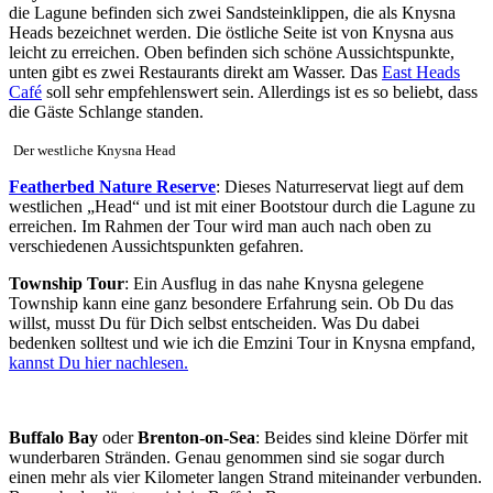
die Lagune befinden sich zwei Sandsteinklippen, die als Knysna
Heads bezeichnet werden. Die östliche Seite ist von Knysna aus
leicht zu erreichen. Oben befinden sich schöne Aussichtspunkte,
unten gibt es zwei Restaurants direkt am Wasser. Das
East Heads
Café
soll sehr empfehlenswert sein. Allerdings ist es so beliebt, dass
die Gäste Schlange standen.
Der westliche Knysna Head
Featherbed Nature Reserve
: Dieses Naturreservat liegt auf dem
westlichen „Head“ und ist mit einer Bootstour durch die Lagune zu
erreichen. Im Rahmen der Tour wird man auch nach oben zu
verschiedenen Aussichtspunkten gefahren.
Township Tour
: Ein Ausflug in das nahe Knysna gelegene
Township kann eine ganz besondere Erfahrung sein. Ob Du das
willst, musst Du für Dich selbst entscheiden. Was Du dabei
bedenken solltest und wie ich die Emzini Tour in Knysna empfand,
kannst Du hier nachlesen.
Buffalo Bay
oder
Brenton-on-Sea
: Beides sind kleine Dörfer mit
wunderbaren Stränden. Genau genommen sind sie sogar durch
einen mehr als vier Kilometer langen Strand miteinander verbunden.