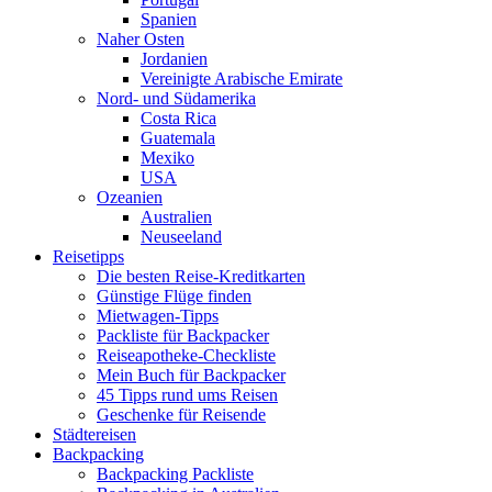
Spanien
Naher Osten
Jordanien
Vereinigte Arabische Emirate
Nord- und Südamerika
Costa Rica
Guatemala
Mexiko
USA
Ozeanien
Australien
Neuseeland
Reisetipps
Die besten Reise-Kreditkarten
Günstige Flüge finden
Mietwagen-Tipps
Packliste für Backpacker
Reiseapotheke-Checkliste
Mein Buch für Backpacker
45 Tipps rund ums Reisen
Geschenke für Reisende
Städtereisen
Backpacking
Backpacking Packliste