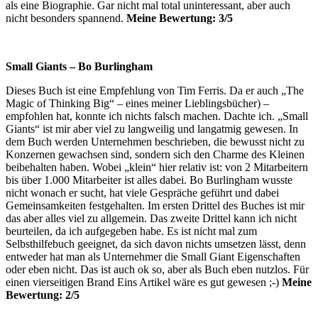
als eine Biographie. Gar nicht mal total uninteressant, aber auch
nicht besonders spannend.
Meine Bewertung: 3/5
Small Giants – Bo Burlingham
Dieses Buch ist eine Empfehlung von Tim Ferris. Da er auch „The
Magic of Thinking Big“ – eines meiner Lieblingsbücher) –
empfohlen hat, konnte ich nichts falsch machen. Dachte ich. „Small
Giants“ ist mir aber viel zu langweilig und langatmig gewesen. In
dem Buch werden Unternehmen beschrieben, die bewusst nicht zu
Konzernen gewachsen sind, sondern sich den Charme des Kleinen
beibehalten haben. Wobei „klein“ hier relativ ist: von 2 Mitarbeitern
bis über 1.000 Mitarbeiter ist alles dabei. Bo Burlingham wusste
nicht wonach er sucht, hat viele Gespräche geführt und dabei
Gemeinsamkeiten festgehalten. Im ersten Drittel des Buches ist mir
das aber alles viel zu allgemein. Das zweite Drittel kann ich nicht
beurteilen, da ich aufgegeben habe. Es ist nicht mal zum
Selbsthilfebuch geeignet, da sich davon nichts umsetzen lässt, denn
entweder hat man als Unternehmer die Small Giant Eigenschaften
oder eben nicht. Das ist auch ok so, aber als Buch eben nutzlos. Für
einen vierseitigen Brand Eins Artikel wäre es gut gewesen ;-)
Meine
Bewertung: 2/5