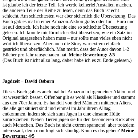
ist glaube ich der letzte Teil. Ich werde keinerlei Anstalten machen,
die anderen Teile der Reihe zu lesen, denn das Buch ist echt
schlecht. Am schlechtesten war aber sicherlich die Übersetzung. Das
Buch gab es mal in einer Amazon-Aktion gratis oder für 1 Euro und
ist auf deutsch. Ich habe noch nie eine so schlechte Übersetzung
gelesen. Ich konnte mir förmlich selbst übersetzen, wie ein Satz im
Original ausgesehen haben muss – nur sollte man vieles eben nicht
wörtlich übersetzen. Aber auch die Story war extrem einfach
gestrickt und oberflächlich. Man merkt, dass der Autor davon 1-2
Bücher pro Jahr rausgehauen hat.
Meine Bewertung: 2/5
(Das Buch ist nicht allzu lang, daher habe ich es zu Ende gelesen.)
Jagdzeit – David Osborn
Dieses Buch gab es auch mal bei Amazon in irgendeiner Aktion und
ist wesentlich besser. Offenbar gilt es wohl als Klassiker und stammt
aus den 70er Jahren. Es handelt von drei Männern mittleren Alters,
die alle gut situiert sind und einmal im Jahr ihrem Alltag
entkommen, indem sie sich zum Jagen in eine einsame Hütte
zurückziehen. Neben Tieren jagen sie für den besonderen Kick aber
auch Menschen. Das Buch ist nicht extrem spannend, aber trotzdem
interessant, denn man fragt sich ständig: Kann es das geben?
Meine
Bewertung: 4/5