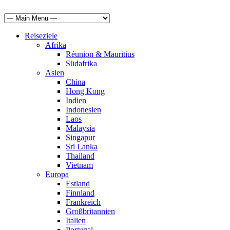
Reiseziele
Afrika
Réunion & Mauritius
Südafrika
Asien
China
Hong Kong
Indien
Indonesien
Laos
Malaysia
Singapur
Sri Lanka
Thailand
Vietnam
Europa
Estland
Finnland
Frankreich
Großbritannien
Italien
Portugal