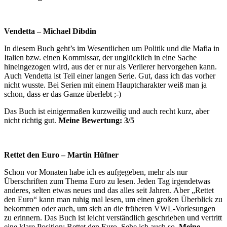
Vendetta – Michael Dibdin
In diesem Buch geht’s im Wesentlichen um Politik und die Mafia in
Italien bzw. einen Kommissar, der unglücklich in eine Sache
hineingezogen wird, aus der er nur als Verlierer hervorgehen kann.
Auch Vendetta ist Teil einer langen Serie. Gut, dass ich das vorher
nicht wusste. Bei Serien mit einem Hauptcharakter weiß man ja
schon, dass er das Ganze überlebt ;-)
Das Buch ist einigermaßen kurzweilig und auch recht kurz, aber
nicht richtig gut.
Meine Bewertung: 3/5
Rettet den Euro – Martin Hüfner
Schon vor Monaten habe ich es aufgegeben, mehr als nur
Überschriften zum Thema Euro zu lesen. Jeden Tag irgendetwas
anderes, selten etwas neues und das alles seit Jahren. Aber „Rettet
den Euro“ kann man ruhig mal lesen, um einen großen Überblick zu
bekommen oder auch, um sich an die früheren VWL-Vorlesungen
zu erinnern. Das Buch ist leicht verständlich geschrieben und vertritt
eine klare Position: Rettet den Euro. Sehe ich auch so.
Meine