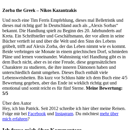
Zorba the Greek – Nikos Kazantzakis
Und noch eine Tim Ferris Empfehlung, dieses mal Belletristik und
dieses mal richtig gut! In Deutschland auch als „Alexis Sorbas“
bekannt. Die Handlung spielt zu Beginn des 20. Jahrhunderts auf
Kreta. Ein Schriftsteller und Geschäftsmann, der vor allem in seine
Bücher vertieft ist und über die Welt und den Sinn des Lebens
grübelt, trifft auf Alexis Zorba, der das Leben nimmt wie es kommt.
Beide verbringen sie Monate in einem griechischen Dorf, schmieden
Pläne und lernen voneinander. Wahnsinnig viel Handlung gibt es in
dem Buch nicht, aber es ist eine Freude, diese gegensätzlichen
Charaktere zu studieren, die ihre inneren Dämonen haben und
unterschiedlich damit umgehen. Dieses Buch enthält viele
Lebensweisheiten. Bis kurz vor Schluss hätte ich dem Buch eine 4/5
Bewertung gegeben, aber das Ende ist wirklich richtig gut und
emotional und somit reicht es für fünf Sterne.
Meine Bewertung:
5/5
Über den Autor
Hey, ich bin Patrick. Seit 2012 schreibe ich hier über meine Reisen.
Folge mir bei
Facebook
und
Instagram
. Du möchtest
mehr über
mich erfahren
?