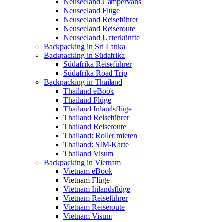
Neuseeland Campervans
Neuseeland Flüge
Neuseeland Reiseführer
Neuseeland Reiseroute
Neuseeland Unterkünfte
Backpacking in Sri Lanka
Backpacking in Südafrika
Südafrika Reiseführer
Südafrika Road Trip
Backpacking in Thailand
Thailand eBook
Thailand Flüge
Thailand Inlandsflüge
Thailand Reiseführer
Thailand Reiseroute
Thailand: Roller mieten
Thailand: SIM-Karte
Thailand Visum
Backpacking in Vietnam
Vietnam eBook
Vietnam Flüge
Vietnam Inlandsflüge
Vietnam Reiseführer
Vietnam Reiseroute
Vietnam Visum