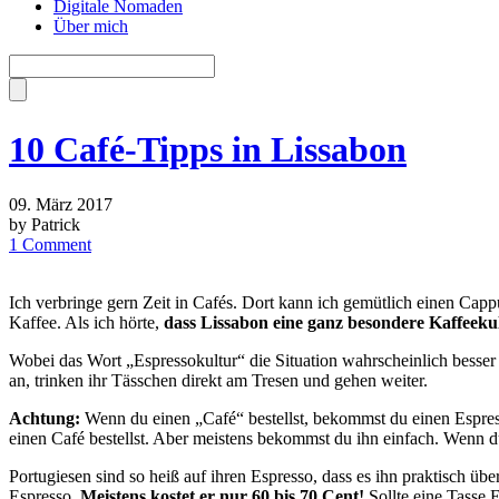
Digitale Nomaden
Über mich
10 Café-Tipps in Lissabon
09. März 2017
by Patrick
1 Comment
Ich verbringe gern Zeit in Cafés. Dort kann ich gemütlich einen C
Kaffee. Als ich hörte,
dass Lissabon eine ganz besondere Kaffeeku
Wobei das Wort „Espressokultur“ die Situation wahrscheinlich besser 
an, trinken ihr Tässchen direkt am Tresen und gehen weiter.
Achtung:
Wenn du einen „Café“ bestellst, bekommst du einen Espress
einen Café bestellst. Aber meistens bekommst du ihn einfach. Wenn du
Portugiesen sind so heiß auf ihren Espresso, dass es ihn praktisch üb
Espresso.
Meistens kostet er nur 60 bis 70 Cent!
Sollte eine Tasse 