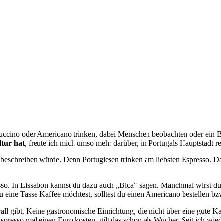
appuccino oder Americano trinken, dabei Menschen beobachten oder ei
ltur hat
, freute ich mich umso mehr darüber, in Portugals Hauptstadt r
beschreiben würde. Denn Portugiesen trinken am liebsten Espresso. Dafü
o. In Lissabon kannst du dazu auch „Bica“ sagen. Manchmal wirst du 
 eine Tasse Kaffee möchtest, solltest du einen Americano bestellen bz
erall gibt. Keine gastronomische Einrichtung, die nicht über eine gute 
Espresso mal einen Euro kosten, gilt das schon als Wucher. Seit ich wie