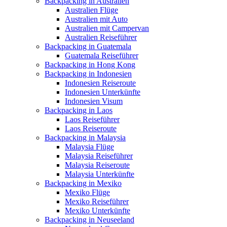
Backpacking in Australien
Australien Flüge
Australien mit Auto
Australien mit Campervan
Australien Reiseführer
Backpacking in Guatemala
Guatemala Reiseführer
Backpacking in Hong Kong
Backpacking in Indonesien
Indonesien Reiseroute
Indonesien Unterkünfte
Indonesien Visum
Backpacking in Laos
Laos Reiseführer
Laos Reiseroute
Backpacking in Malaysia
Malaysia Flüge
Malaysia Reiseführer
Malaysia Reiseroute
Malaysia Unterkünfte
Backpacking in Mexiko
Mexiko Flüge
Mexiko Reiseführer
Mexiko Unterkünfte
Backpacking in Neuseeland