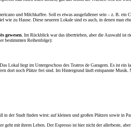
mericano und Milchkaffee. Soll es etwas ausgefallener sein – z. B. ei
viel wie zu Hause. Diese neueren Lokale sind es auch, in denen man eh
fés gewesen
. Im Rückblick war das übertrieben, aber die Auswahl ist ri
iner bestimmten Reihenfolge):
 Das Lokal liegt im Untergeschoss des Teatros de Garagem. Es ist ein 
sofern dort noch Plätze frei sind. Im Hintergrund läuft entspannte Mus
l in der Stadt finden wirst: auf kleinen und großen Plätzen sowie in Pa
r geht mit ihrem Leben. Der Espresso ist hier nicht der allerbeste, ab