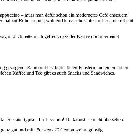
n Cappuccino – muss man dafür schon ein moderneres Café ansteuern,
er mal zur Ruhe kommt, während klassische Cafés in Lissabon oft laut
esig und ich hatte mich gefreut, dass der Kaffee dort überhaupt
lang gezogener Raum mit fast bodentiefen Fenstern und einem tollen
ik. Neben Kaffee und Tee gibt es auch Snacks und Sandwiches.
rks. Sie sind typisch für Lissabon! Du kannst sie nicht übersehen.
er ganz gut und mit höchstens 70 Cent gewohnt günstig.