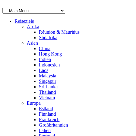
Reiseziele
Afrika
Réunion & Mauritius
Südafrika
Asien
China
Hong Kong
Indien
Indonesien
Laos
Malaysia
Singapur
Sri Lanka
Thailand
Vietnam
Europa
Estland
Finnland
Frankreich
Großbritannien
Italien
Portugal