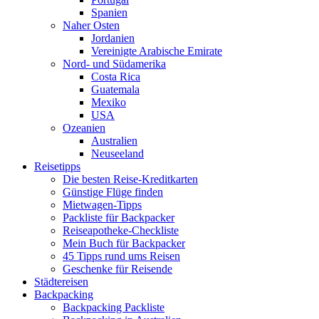
Spanien
Naher Osten
Jordanien
Vereinigte Arabische Emirate
Nord- und Südamerika
Costa Rica
Guatemala
Mexiko
USA
Ozeanien
Australien
Neuseeland
Reisetipps
Die besten Reise-Kreditkarten
Günstige Flüge finden
Mietwagen-Tipps
Packliste für Backpacker
Reiseapotheke-Checkliste
Mein Buch für Backpacker
45 Tipps rund ums Reisen
Geschenke für Reisende
Städtereisen
Backpacking
Backpacking Packliste