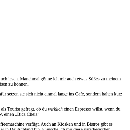
n Buch lesen. Manchmal gönne ich mir auch etwas Süßes zu meinem
eisen zu können.
r setzen sie sich nicht einmal lange ins Café, sondern halten kurz
als Tourist gefragt, ob du
wirklich
einen Espresso willst, wenn du
w. einen „Bica Cheia“.
Kaffeemaschine verfügt. Auch an Kiosken und in Bistros gibt es
der in Deutschland bin, wünsche ich mir diese paradiesischen