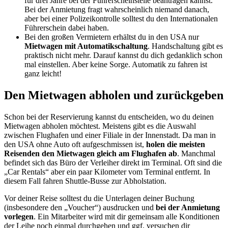
für drei Jahre bei der Führerscheinstelle beantragen kannst.
Bei der Anmietung fragt wahrscheinlich niemand danach,
aber bei einer Polizeikontrolle solltest du den Internationalen
Führerschein dabei haben.
Bei den großen Vermietern erhältst du in den USA nur
Mietwagen mit Automatikschaltung
. Handschaltung gibt es
praktisch nicht mehr. Darauf kannst du dich gedanklich schon
mal einstellen. Aber keine Sorge. Automatik zu fahren ist
ganz leicht!
Den Mietwagen abholen und zurückgeben
Schon bei der Reservierung kannst du entscheiden, wo du deinen
Mietwagen abholen möchtest. Meistens gibt es die Auswahl
zwischen Flughafen und einer Filiale in der Innenstadt. Da man in
den USA ohne Auto oft aufgeschmissen ist,
holen die meisten
Reisenden den Mietwagen gleich am Flughafen ab
. Manchmal
befindet sich das Büro der Verleiher direkt im Terminal. Oft sind die
„Car Rentals“ aber ein paar Kilometer vom Terminal entfernt. In
diesem Fall fahren Shuttle-Busse zur Abholstation.
Vor deiner Reise solltest du die Unterlagen deiner Buchung
(insbesondere den „Voucher“) ausdrucken und
bei der Anmietung
vorlegen
. Ein Mitarbeiter wird mit dir gemeinsam alle Konditionen
der Leihe noch einmal durchgehen und ggf. versuchen dir