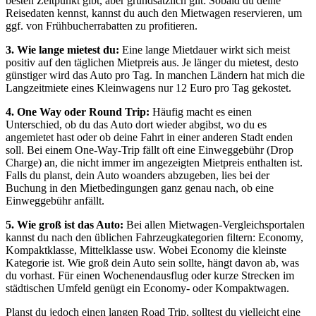
besten Zeitpunkt gibt, aber grundsätzlich gilt: Sobald du deine
Reisedaten kennst, kannst du auch den Mietwagen reservieren, um
ggf. von Frühbucherrabatten zu profitieren.
3. Wie lange mietest du:
Eine lange Mietdauer wirkt sich meist
positiv auf den täglichen Mietpreis aus. Je länger du mietest, desto
günstiger wird das Auto pro Tag. In manchen Ländern hat mich die
Langzeitmiete eines Kleinwagens nur 12 Euro pro Tag gekostet.
4. One Way oder Round Trip:
Häufig macht es einen
Unterschied, ob du das Auto dort wieder abgibst, wo du es
angemietet hast oder ob deine Fahrt in einer anderen Stadt enden
soll. Bei einem One-Way-Trip fällt oft eine Einweggebühr (Drop
Charge) an, die nicht immer im angezeigten Mietpreis enthalten ist.
Falls du planst, dein Auto woanders abzugeben, lies bei der
Buchung in den Mietbedingungen ganz genau nach, ob eine
Einweggebühr anfällt.
5. Wie groß ist das Auto:
Bei allen Mietwagen-Vergleichsportalen
kannst du nach den üblichen Fahrzeugkategorien filtern: Economy,
Kompaktklasse, Mittelklasse usw. Wobei Economy die kleinste
Kategorie ist. Wie groß dein Auto sein sollte, hängt davon ab, was
du vorhast. Für einen Wochenendausflug oder kurze Strecken im
städtischen Umfeld genügt ein Economy- oder Kompaktwagen.
Planst du jedoch einen langen Road Trip, solltest du vielleicht eine