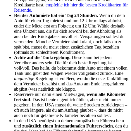
Kreditkarte hast,
empfehle ich hier die besten Kreditkarten für
Reisende.
Bei der Automiete hat ein Tag 24 Stunden.
Wenn du dein
Auto für einen Tag mietest und um 12 Uhr mittags abholst,
endet die Miete erst am Folgetag um 12 Uhr. Wähle deshalb
eine Uhrzeit aus, die für dich sowohl bei der Abholung als
auch bei der Rückgabe sinnvoll ist. Verspätungen solltest du
vermeiden. Manche Vermieter sind kulant, doch falls du zu
spät bist, musst du meist einen zusätzlichen Tag bezahlen
(oftmals zu schlechteren Konditionen).
Achte auf die Tankregelung.
Diese kann bei jedem
Verleiher anders sein. Die für dich beste Regelung ist
voll/voll. Das heißt, du bekommst dein Auto mit einem vollen
Tank und gibst den Wagen wieder vollgetankt zurück. Eine
ungünstige
Regelung ist voll/leer, wo du die erste Tankfüllung
dem Vermieter bezahlst und das Auto am Ende leergefahren
abgibst (was natürlich nie klappt).
Reserviere nur dann einen Mietwagen,
wenn alle Kilometer
frei sind
. Das ist heute eigentlich üblich, aber nicht immer
gegeben. In den USA musst du weite Strecken zurücklegen –
oft auch längere, als du am Anfang glaubst –, dass du nicht
auch noch für gefahrene Kilometer bezahlen solltest.
In den USA benötigst du deinen europäischen Führerschein
und
zusätzlich einen Internationalen Führerschein
, den du