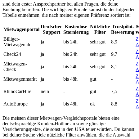
sind dein erster Ansprechpartner bei allen Fragen, die deine
Buchung betreffen. Die wichtigsten Portale kannst du der folgenden
Tabelle entnehmen, die nach meiner eigenen Präferenz sortiert ist:
Deutscher
Kostenlose
Nützliche
Trustpilot-
M
Mietwagenportal
Support
Stornierung
Filter
Bewertung
v
Billiger-
Z
ja
bis 24h
sehr gut
8,9
Mietwagen.de
A
Z
Check24
ja
bis 24h
sehr gut
9,7
A
Mietwagen-
Z
ja
bis 24h
sehr gut
8,1
Check
A
Z
Mietwagenmarkt
ja
bis 48h
gut
-
A
Z
RhinoCarHire
nein
-
gut
7,5
A
Z
AutoEurope
ja
bis 48h
ok
8,8
A
Die meisten dieser Mietwagen-Vergleichsportale bieten eine
deutschsprachige Kunden-Hotline an sowie günstige
Versicherungspakte, die sonst in den USA teuer würden. Du kannst
bei deiner Suche viele nützliche Filter anwählen, die die Auswahl