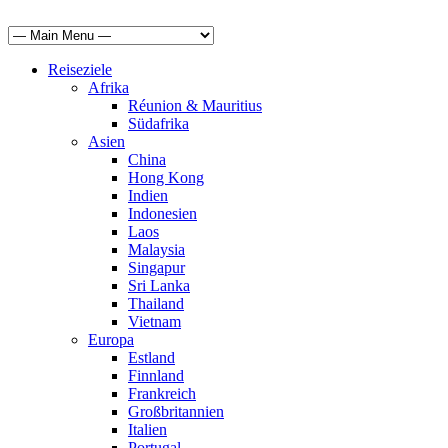
Reiseziele
Afrika
Réunion & Mauritius
Südafrika
Asien
China
Hong Kong
Indien
Indonesien
Laos
Malaysia
Singapur
Sri Lanka
Thailand
Vietnam
Europa
Estland
Finnland
Frankreich
Großbritannien
Italien
Portugal