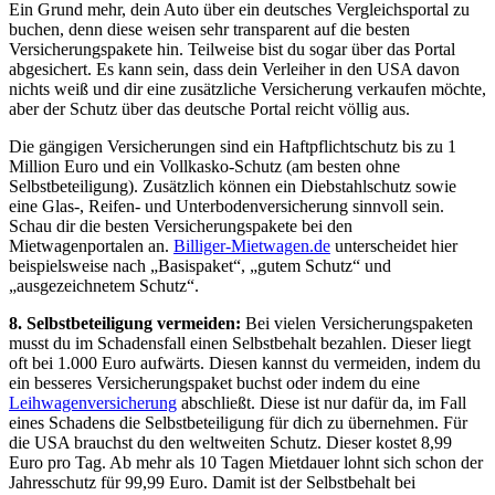
Ein Grund mehr, dein Auto über ein deutsches Vergleichsportal zu
buchen, denn diese weisen sehr transparent auf die besten
Versicherungspakete hin. Teilweise bist du sogar über das Portal
abgesichert. Es kann sein, dass dein Verleiher in den USA davon
nichts weiß und dir eine zusätzliche Versicherung verkaufen möchte,
aber der Schutz über das deutsche Portal reicht völlig aus.
Die gängigen Versicherungen sind ein Haftpflichtschutz bis zu 1
Million Euro und ein Vollkasko-Schutz (am besten ohne
Selbstbeteiligung). Zusätzlich können ein Diebstahlschutz sowie
eine Glas-, Reifen- und Unterbodenversicherung sinnvoll sein.
Schau dir die besten Versicherungspakete bei den
Mietwagenportalen an.
Billiger-Mietwagen.de
unterscheidet hier
beispielsweise nach „Basispaket“, „gutem Schutz“ und
„ausgezeichnetem Schutz“.
8. Selbstbeteiligung vermeiden:
Bei vielen Versicherungspaketen
musst du im Schadensfall einen Selbstbehalt bezahlen. Dieser liegt
oft bei 1.000 Euro aufwärts. Diesen kannst du vermeiden, indem du
ein besseres Versicherungspaket buchst oder indem du eine
Leihwagenversicherung
abschließt. Diese ist nur dafür da, im Fall
eines Schadens die Selbstbeteiligung für dich zu übernehmen. Für
die USA brauchst du den weltweiten Schutz. Dieser kostet 8,99
Euro pro Tag. Ab mehr als 10 Tagen Mietdauer lohnt sich schon der
Jahresschutz für 99,99 Euro. Damit ist der Selbstbehalt bei