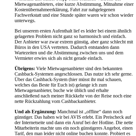
Mietwagenanbieters, eine kurze Abstimmung, Mitnahme einer
Kostenübernahmeerklärung, Fahrt zur nahgelegenen
Fachwerkstatt und eine Stunde später waren wir schon wieder
unterwegs.
Bei unserem ersten Aufenthalt lief es leider bei einem ähnlich
gelagerten Problem nicht ganz so harmonisch und einfach.
Der Anbieter war zwar extrem günstig, aber ganz schlecht mit
Büros in den USA vertreten. Dadurch entstanden dann
Wartezeiten und die Abstimmung zwischen uns und dem
Vermieter erwies sich als nicht gerade einfach.
Übrigens:
Viele Mietwagenanbieter sind den bekannten
Cashback-Systemen angeschlossen. Das nutze ich sehr gerne.
Über das Cashback-System (hier müsst ihr mal schauen,
welches das Beste für Euch ist) gelange ich zum
Mietwagenanbieter, buche wie üblich und erhalte
anschließend nach meiner Rückkehr von der Reise noch eine
nette Rückzahlung vom Cashbackanbieter.
Und als Ergänzung:
Manchmal ist „offline“ dann noch
günstiger. Das haben wir bei AVIS erlebt. Ein Preischeck auf
der Internetseite und dann ein Anruf bei der Hotline. Die nette
Mitarbeiterin machte uns ein noch günstigeres Angebot, einen
Tarif, den man leider nicht online buchen konnte. Probiert es