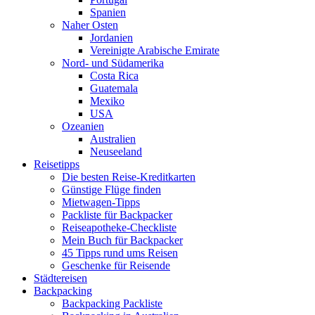
Spanien
Naher Osten
Jordanien
Vereinigte Arabische Emirate
Nord- und Südamerika
Costa Rica
Guatemala
Mexiko
USA
Ozeanien
Australien
Neuseeland
Reisetipps
Die besten Reise-Kreditkarten
Günstige Flüge finden
Mietwagen-Tipps
Packliste für Backpacker
Reiseapotheke-Checkliste
Mein Buch für Backpacker
45 Tipps rund ums Reisen
Geschenke für Reisende
Städtereisen
Backpacking
Backpacking Packliste