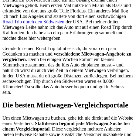
Mietwagen geholt. Beim ersten Mal nutzte ich Miami als Basis und
erkundete von dort aus große Teile Floridas. Ein anderes Mal flog
ich nach Los Angeles und startete von dort einen sechswöchigen
Road Trip durch den Südwesten
der USA. Bei meiner dritten
Mietwagen-Leihe nahm ich das Auto mit auf einen Road Trip durch
Kalifornien. Ich habe also ein paar Erfahrungen gesammelt und
möchte diese hier weitergeben.
Gerade für einen Road Trip lohnt es sich, dir vorab ein paar
Gedanken zu machen und
verschiedene Mietwagen-Angebote zu
vergleichen
. Denn bei einigen Wochen kommt ein kleines
Sümmchen zusammen, das du fürs Auto einplanen musst – und
natürlich wirst du auch viel Zeit in deinem Mietwagen verbringen.
In den USA musst du oft große Distanzen zurücklegen. Bei meinem
sechswöchigen Trip durch den Südwesten waren es 8.000
Kilometer! Da sollte das Auto besser bequem und gut in Schuss
sein.
Die besten Mietwagen-Vergleichsportale
Um einen Mietwagen zu buchen, gehe ich nie direkt auf die Website
eines Verleihers.
Stattdessen beginnt jede Mietwagen-Suche bei
einem Vergleichsportal.
Diese vergleichen mehrere Anbieter,
bieten teilweise Rabatte sowie zusätzliche Versicherungspakete und