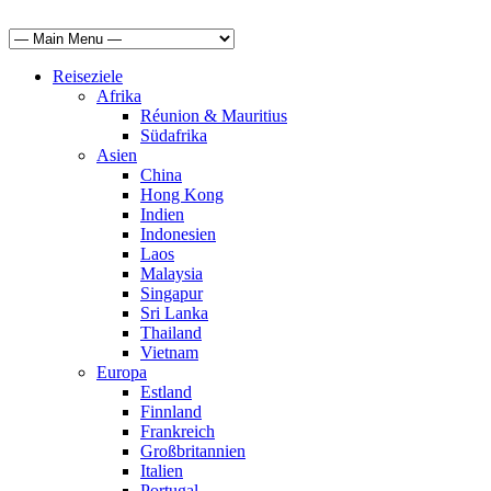
Reiseziele
Afrika
Réunion & Mauritius
Südafrika
Asien
China
Hong Kong
Indien
Indonesien
Laos
Malaysia
Singapur
Sri Lanka
Thailand
Vietnam
Europa
Estland
Finnland
Frankreich
Großbritannien
Italien
Portugal