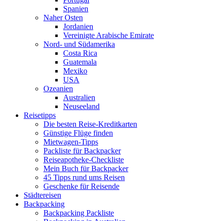
Spanien
Naher Osten
Jordanien
Vereinigte Arabische Emirate
Nord- und Südamerika
Costa Rica
Guatemala
Mexiko
USA
Ozeanien
Australien
Neuseeland
Reisetipps
Die besten Reise-Kreditkarten
Günstige Flüge finden
Mietwagen-Tipps
Packliste für Backpacker
Reiseapotheke-Checkliste
Mein Buch für Backpacker
45 Tipps rund ums Reisen
Geschenke für Reisende
Städtereisen
Backpacking
Backpacking Packliste