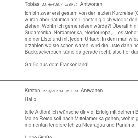
Tobias
Antworten
22. April 2014
at 09:10
Ich bin zwar erst gestern von der letzten Kurzreis
würde aber natürlich am Liebsten gleich wieder de
ziehen. Wohin ich gerne reisen würde?! Überall hin
Südamerika, Nordamerika, Nordeuropa,… es stehen 
meiner Liste und mit jedem Urlaub, in dem man wiede
erzählen wo sie schon waren, wird die Liste dann n
Backpackerbuch käme da gerade recht, also her dami
Grüße aus dem Frankenland!
Kirsten
Antworten
22. April 2014
at 09:14
Hallo,
tolle Aktion! Ich wünsche dir viel Erfolg mit deinem 
Meine Reise soll nach Mittelamerika gehen, wohin ge
momentan tendiere ich zu Nicaragua und Panama.
Liebe Grüße