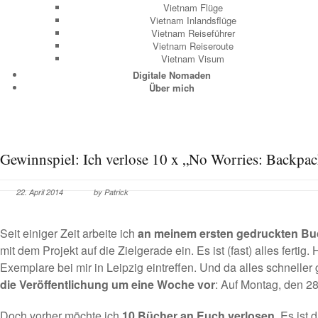
Vietnam Flüge
Vietnam Inlandsflüge
Vietnam Reiseführer
Vietnam Reiseroute
Vietnam Visum
Digitale Nomaden
Über mich
Gewinnspiel: Ich verlose 10 x „No Worries: Backpac
22. April 2014
by Patrick
Seit einiger Zeit arbeite ich
an meinem ersten gedruckten B
mit dem Projekt auf die Zielgerade ein. Es ist (fast) alles fertig
Exemplare bei mir in Leipzig eintreffen. Und da alles schneller
die Veröffentlichung um eine Woche vor
: Auf Montag, den 28
Doch vorher möchte ich
10 Bücher an Euch verlosen
. Es ist