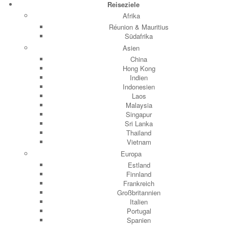
Reiseziele
Afrika
Réunion & Mauritius
Südafrika
Asien
China
Hong Kong
Indien
Indonesien
Laos
Malaysia
Singapur
Sri Lanka
Thailand
Vietnam
Europa
Estland
Finnland
Frankreich
Großbritannien
Italien
Portugal
Spanien