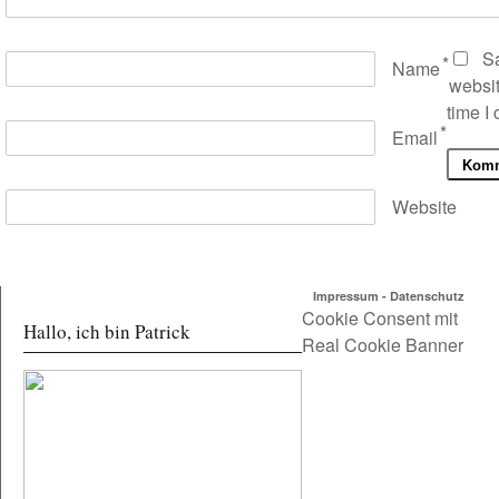
S
*
Name
websit
time I
*
Email
Website
Impressum
-
Datenschutz
Cookie Consent mit
Hallo, ich bin Patrick
Real Cookie Banner