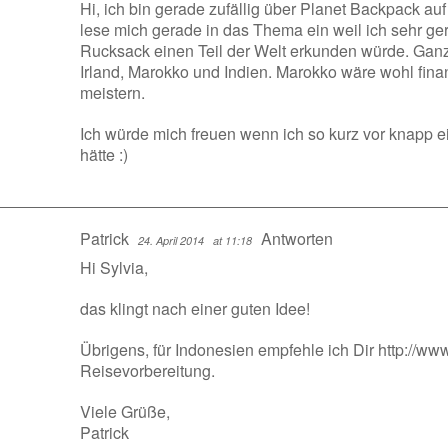
Hi, ich bin gerade zufällig über Planet Backpack au
lese mich gerade in das Thema ein weil ich sehr ge
Rucksack einen Teil der Welt erkunden würde. Ganz
Irland, Marokko und Indien. Marokko wäre wohl finanz
meistern.
Ich würde mich freuen wenn ich so kurz vor knapp 
hätte :)
Patrick
Antworten
24. April 2014
at 11:18
Hi Sylvia,
das klingt nach einer guten Idee!
Übrigens, für Indonesien empfehle ich Dir
http://ww
Reisevorbereitung.
Viele Grüße,
Patrick