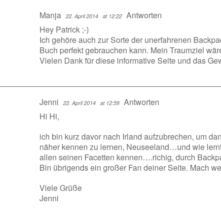
Manja
Antworten
22. April 2014
at 12:22
Hey Patrick ;-)
Ich gehöre auch zur Sorte der unerfahrenen Backp
Buch perfekt gebrauchen kann. Mein Traumziel wäre
Vielen Dank für diese informative Seite und das Ge
Jenni
Antworten
22. April 2014
at 12:58
Hi Hi,
ich bin kurz davor nach Irland aufzubrechen, um d
näher kennen zu lernen, Neuseeland…und wie lern
allen seinen Facetten kennen….richig, durch Backp
Bin übrigends ein großer Fan deiner Seite. Mach wei
Viele Grüße
Jenni