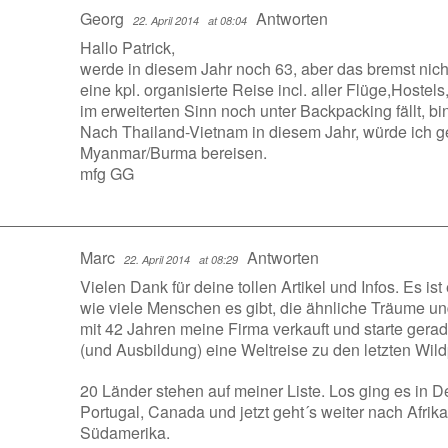
Georg
Antworten
22. April 2014
at 08:04
Hallo Patrick,
werde in diesem Jahr noch 63, aber das bremst nic
eine kpl. organisierte Reise incl. aller Flüge,Host
im erweiterten Sinn noch unter Backpacking fällt, bin
Nach Thailand-Vietnam in diesem Jahr, würde ich
Myanmar/Burma bereisen.
mfg GG
Marc
Antworten
22. April 2014
at 08:29
Vielen Dank für deine tollen Artikel und Infos. Es is
wie viele Menschen es gibt, die ähnliche Träume 
mit 42 Jahren meine Firma verkauft und starte gera
(und Ausbildung) eine Weltreise zu den letzten Wil
20 Länder stehen auf meiner Liste. Los ging es in 
Portugal, Canada und jetzt geht´s weiter nach Afrik
Südamerika.