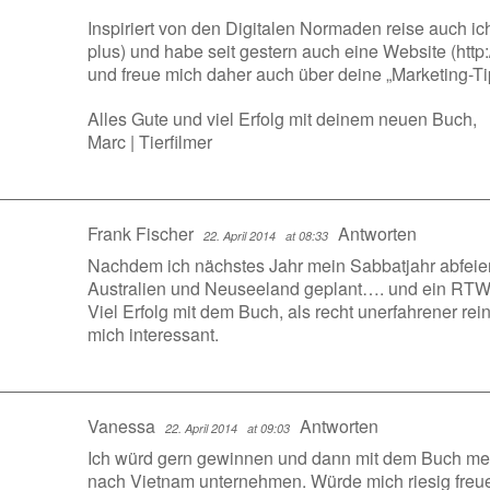
Inspiriert von den Digitalen Normaden reise auch 
plus) und habe seit gestern auch eine Website (
http
und freue mich daher auch über deine „Marketing-Ti
Alles Gute und viel Erfolg mit deinem neuen Buch,
Marc | Tierfilmer
Frank Fischer
Antworten
22. April 2014
at 08:33
Nachdem ich nächstes Jahr mein Sabbatjahr abfeier
Australien und Neuseeland geplant…. und ein RTW 
Viel Erfolg mit dem Buch, als recht unerfahrener rein
mich interessant.
Vanessa
Antworten
22. April 2014
at 09:03
Ich würd gern gewinnen und dann mit dem Buch me
nach Vietnam unternehmen. Würde mich riesig freu