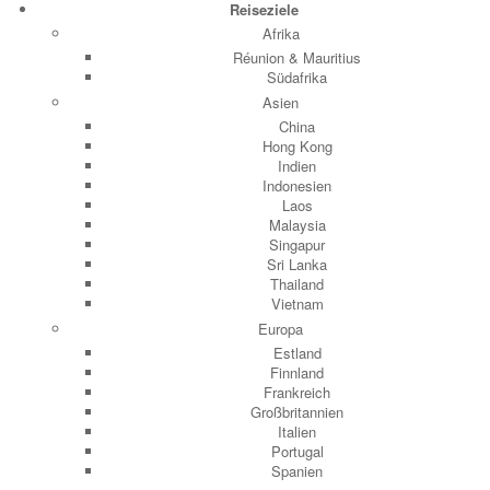
Reiseziele
Afrika
Réunion & Mauritius
Südafrika
Asien
China
Hong Kong
Indien
Indonesien
Laos
Malaysia
Singapur
Sri Lanka
Thailand
Vietnam
Europa
Estland
Finnland
Frankreich
Großbritannien
Italien
Portugal
Spanien