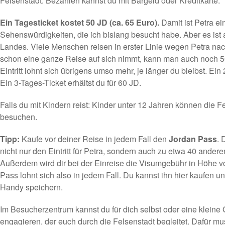
Felsenstadt. Bezahlen kannst du mit Bargeld oder Kreditkarte.
Ein Tagesticket kostet 50 JD (ca. 65 Euro).
Damit ist Petra ei
Sehenswürdigkeiten, die ich bislang besucht habe. Aber es ist
Landes. Viele Menschen reisen in erster Linie wegen Petra n
schon eine ganze Reise auf sich nimmt, kann man auch noch 50
Eintritt lohnt sich übrigens umso mehr, je länger du bleibst. Ein
Ein 3-Tages-Ticket erhältst du für 60 JD.
Falls du mit Kindern reist: Kinder unter 12 Jahren können die Fe
besuchen.
Tipp:
Kaufe vor deiner Reise in jedem Fall den
Jordan Pass
. 
nicht nur den Eintritt für Petra, sondern auch zu etwa 40 ande
Außerdem wird dir bei der Einreise die Visumgebühr in Höhe v
Pass lohnt sich also in jedem Fall.
Du kannst ihn hier kaufen
un
Handy speichern.
Im Besucherzentrum kannst du für dich selbst oder eine kleine
engagieren, der euch durch die Felsenstadt begleitet. Dafür m