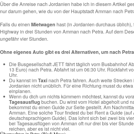
Über die Anreise nach Jordanien habe ich
in diesem Artikel ge
nur darum gehen, wie du von der Hauptstadt Amman nach Petr
Falls du einen
Mietwagen
hast (in Jordanien durchaus üblich), 
Highway in drei Stunden von Amman nach Petra. Auf dem Dese
ungefähr vier Stunden.
Ohne eigenes Auto gibt es drei Alternativen, um nach Petr
Die Busgesellschaft
JETT
fährt täglich vom Busbahnhof Ab
13 Euro) nach Petra. Abfahrt ist um 06:30 Uhr. Rückfahrt
Uhr.
Du kannst im
Taxi
nach Petra fahren. Auch weite Strecken i
Jordanien nicht unüblich. Für eine Richtung musst du etwa
einplanen.
Wenn du dich um nichts kümmern möchtest, kannst du vorab
Tagesausflug
buchen. Du wirst vom Hotel abgeholt und na
bekommst du einen Guide zur Seite gestellt. Am Nachmitta
Amman. Eine solche Tour findest du
bei Rent a Guide
(auf 
deutschsprachigem Guide). Das lohnt sich bei zwei bis vier
bei Tagesausflügen von Amman oft nur drei bis vier Stunde
reichen, aber es ist nicht viel.
Übernachten in Petra (Wadi Musa)