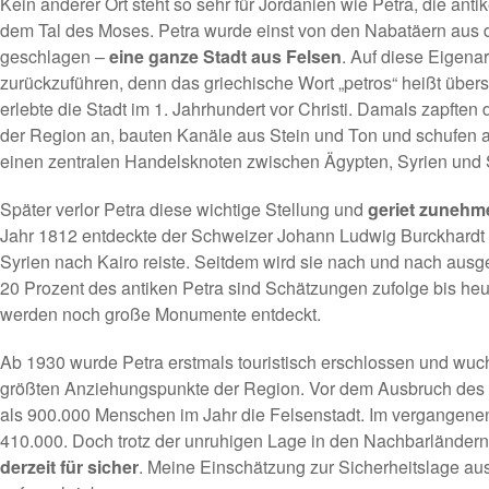
Kein anderer Ort steht so sehr für Jordanien wie Petra, die ant
dem Tal des Moses. Petra wurde einst von den Nabatäern aus 
geschlagen –
eine ganze Stadt aus Felsen
. Auf diese Eigenar
zurückzuführen, denn das griechische Wort „petros“ heißt über
erlebte die Stadt im 1. Jahrhundert vor Christi. Damals zapften
der Region an, bauten Kanäle aus Stein und Ton und schufen a
einen zentralen Handelsknoten zwischen Ägypten, Syrien und
Später verlor Petra diese wichtige Stellung und
geriet zunehm
Jahr 1812 entdeckte der Schweizer Johann Ludwig Burckhardt d
Syrien nach Kairo reiste. Seitdem wird sie nach und nach aus
20 Prozent des antiken Petra sind Schätzungen zufolge bis heut
werden noch große Monumente entdeckt.
Ab 1930 wurde Petra erstmals touristisch erschlossen und wuc
größten Anziehungspunkte der Region. Vor dem Ausbruch des 
als 900.000 Menschen im Jahr die Felsenstadt. Im vergangene
410.000. Doch trotz der unruhigen Lage in den Nachbarländer
derzeit für sicher
. Meine Einschätzung zur Sicherheitslage aus