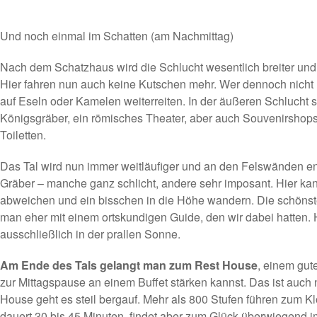
Und noch einmal im Schatten (am Nachmittag)
Nach dem Schatzhaus wird die Schlucht wesentlich breiter und 
Hier fahren nun auch keine Kutschen mehr. Wer dennoch nicht 
auf Eseln oder Kamelen weiterreiten. In der äußeren Schlucht 
Königsgräber, ein römisches Theater, aber auch Souvenirshop
Toiletten.
Das Tal wird nun immer weitläufiger und an den Felswänden en
Gräber – manche ganz schlicht, andere sehr imposant. Hier k
abweichen und ein bisschen in die Höhe wandern. Die schönst
man eher mit einem ortskundigen Guide, den wir dabei hatten. H
ausschließlich in der prallen Sonne.
Am Ende des Tals gelangt man zum Rest House
, einem gut
zur Mittagspause an einem Buffet stärken kannst. Das ist auch
House geht es steil bergauf. Mehr als 800 Stufen führen zum Kl
dauert 30 bis 45 Minuten, findet aber zum Glück überwiegend i