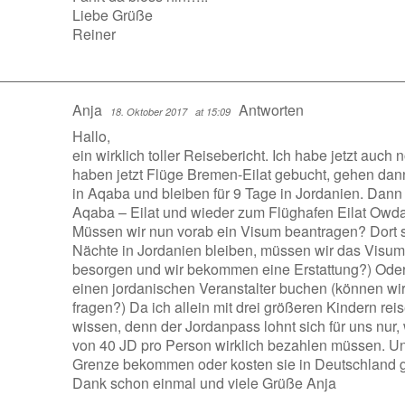
Liebe Grüße
Reiner
Anja
Antworten
18. Oktober 2017
at 15:09
Hallo,
ein wirklich toller Reisebericht. Ich habe jetzt auch
haben jetzt Flüge Bremen-Eilat gebucht, gehen dann
in Aqaba und bleiben für 9 Tage in Jordanien. Dann
Aqaba – Eilat und wieder zum Flüghafen Eilat Owda
Müssen wir nun vorab ein Visum beantragen? Dort s
Nächte in Jordanien bleiben, müssen wir das Visum
besorgen und wir bekommen eine Erstattung?) Oder 
einen jordanischen Veranstalter buchen (können wir 
fragen?) Da ich allein mit drei größeren Kindern rei
wissen, denn der Jordanpass lohnt sich für uns nur
von 40 JD pro Person wirklich bezahlen müssen. Un
Grenze bekommen oder kosten sie in Deutschland g
Dank schon einmal und viele Grüße Anja