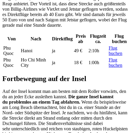
Reap anbietet. Der Vorteil ist, dass diese Strecke auch größtenteils
von Billig-Airlines wie VietJet und Jetstar geflogen werden, sodass
es Direktflüge bereits ab 40 Euro gibt. Wir sind damals für jeweils
50 Euro von und nach Saigon mit Jetstar geflogen, wobei der Flug
gerade mal eine Stunde dauerte.
Preis
Flugzeit
Flug
Von
Nach
Direktflug
ab
ca.
buchen
Phu
Flug
Hanoi
ja
49 €
2:10h
Quoc
buchen
Phu
Ho Chi Minh
Flug
ja
18 €
1:00h
Quoc
City
buchen
Fortbewegung auf der Insel
Auf der Insel kommt man am besten mit dem Roller vorwärts, den
du an jeder Ecke ausleihen kannst.
Die ganze Insel kannst
du problemlos an einem Tag abfahren.
Wenn du beispielsweise
am Long Beach übernachtest, bist du in ca. einer Stunde an der
Nord- oder Südspitze der Insel. Je nachdem, wo du hinfährst, kann
die Strecke direkt am Strand entlang oder mitten durch den
Dschungel führen. Die Straßenverhältnisse sind dabei
sehr unterschiedlich und reichen von staubigen, roten Huckelpisten