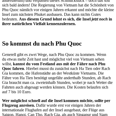
andersherum) und verpassen dieses Schmuckstück – doch das soll
sich bald ändern! Die Regierung von Vietnam hat die Schönheit von
Phu Quoc nämlich vor einigen Jahren erkannt und möchte die kleine
Insel zum nächsten Phuket ausbauen. Das kann nichts Gutes
bedeuten.
Aus diesem Grund lohnt es sich, die Insel
jetzt noch
in
ihrer natürlichen Vielfalt kennenzulernen.
So kommst du nach Phu Quoc
Generell gibt es zwei Wege, nach Phu Quoc zu kommen. Wenn
du etwas mehr Zeit hast und möglichst viel von Vietnam sehen
willst,
kannst du vom Festland aus mit der Fähre nach Phu
Quoc fahren
. Hierbei musst du zunächst nach Ha Tien oder Rach
Gia kommen, die Hafenstädte an der Westküste Vietnams. Die
Fähre von Ha Tien benötigt ungefähr anderthalb Stunden, ab Rach
Gia braucht man ca. zweieinhalb Stunden, wobei je nach Wetter die
Fahrten auch abgesagt werden können. Die Kosten belaufen sich
auf 7 bis 10 Euro.
Wer möglichst schnell auf die Insel kommen möchte, sollte per
Flugzeug anreisen.
Dafür wurde erst vor einigen Jahren der
internationale Flughafen auf der Insel ausgebaut, der Flüge aus
Saigon, Hanoi, Can Tho, Rach Gia, als auch Singapur und Siam