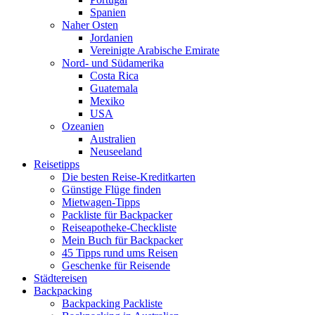
Spanien
Naher Osten
Jordanien
Vereinigte Arabische Emirate
Nord- und Südamerika
Costa Rica
Guatemala
Mexiko
USA
Ozeanien
Australien
Neuseeland
Reisetipps
Die besten Reise-Kreditkarten
Günstige Flüge finden
Mietwagen-Tipps
Packliste für Backpacker
Reiseapotheke-Checkliste
Mein Buch für Backpacker
45 Tipps rund ums Reisen
Geschenke für Reisende
Städtereisen
Backpacking
Backpacking Packliste