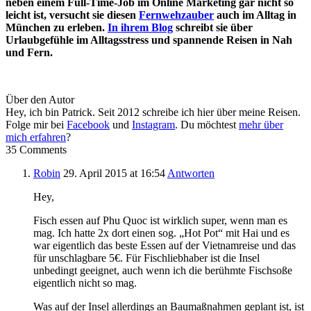
neben einem Full-Time-Job im Online Marketing gar nicht so
leicht ist, versucht sie diesen
Fernwehzauber
auch im Alltag in
München zu erleben.
In ihrem Blog
schreibt sie über
Urlaubgefühle im Alltagsstress und spannende Reisen in Nah
und Fern.
Über den Autor
Hey, ich bin Patrick. Seit 2012 schreibe ich hier über meine Reisen.
Folge mir bei
Facebook
und
Instagram
. Du möchtest
mehr über
mich erfahren
?
35 Comments
Robin
29. April 2015
at 16:54
Antworten
Hey,
Fisch essen auf Phu Quoc ist wirklich super, wenn man es
mag. Ich hatte 2x dort einen sog. „Hot Pot“ mit Hai und es
war eigentlich das beste Essen auf der Vietnamreise und das
für unschlagbare 5€. Für Fischliebhaber ist die Insel
unbedingt geeignet, auch wenn ich die berühmte Fischsoße
eigentlich nicht so mag.
Was auf der Insel allerdings an Baumaßnahmen geplant ist, ist