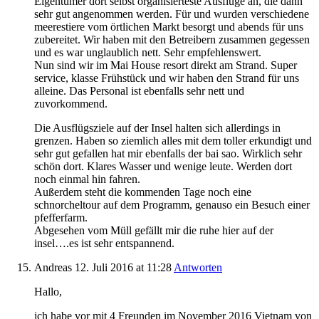
Eigentümer dort selbst organisierteste Ausflüge an, die dann
sehr gut angenommen werden. Für und wurden verschiedene
meerestiere vom örtlichen Markt besorgt und abends für uns
zubereitet. Wir haben mit den Betreibern zusammen gegessen
und es war unglaublich nett. Sehr empfehlenswert.
Nun sind wir im Mai House resort direkt am Strand. Super
service, klasse Frühstück und wir haben den Strand für uns
alleine. Das Personal ist ebenfalls sehr nett und
zuvorkommend.
Die Ausflügsziele auf der Insel halten sich allerdings in
grenzen. Haben so ziemlich alles mit dem toller erkundigt und
sehr gut gefallen hat mir ebenfalls der bai sao. Wirklich sehr
schön dort. Klares Wasser und wenige leute. Werden dort
noch einmal hin fahren.
Außerdem steht die kommenden Tage noch eine
schnorcheltour auf dem Programm, genauso ein Besuch einer
pfefferfarm.
Abgesehen vom Müll gefällt mir die ruhe hier auf der
insel….es ist sehr entspannend.
Andreas
12. Juli 2016
at 11:28
Antworten
Hallo,
ich habe vor mit 4 Freunden im November 2016 Vietnam von