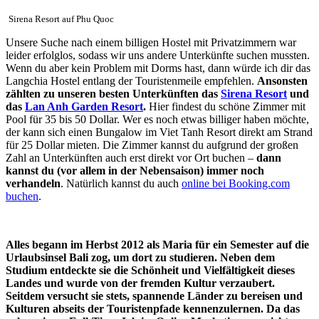
Sirena Resort auf Phu Quoc
Unsere Suche nach einem billigen Hostel mit Privatzimmern war
leider erfolglos, sodass wir uns andere Unterkünfte suchen mussten.
Wenn du aber kein Problem mit Dorms hast, dann würde ich dir das
Langchia Hostel entlang der Touristenmeile empfehlen.
Ansonsten
zählten zu unseren besten Unterkünften das
Sirena Resort
und
das
Lan Anh Garden Resort
.
Hier findest du schöne Zimmer mit
Pool für 35 bis 50 Dollar. Wer es noch etwas billiger haben möchte,
der kann sich einen Bungalow im Viet Tanh Resort direkt am Strand
für 25 Dollar mieten. Die Zimmer kannst du aufgrund der großen
Zahl an Unterkünften auch erst direkt vor Ort buchen –
dann
kannst du (vor allem in der Nebensaison) immer noch
verhandeln
. Natürlich kannst du auch
online bei Booking.com
buchen
.
Alles begann im Herbst 2012 als Maria für ein Semester auf die
Urlaubsinsel Bali zog, um dort zu studieren. Neben dem
Studium entdeckte sie die Schönheit und Vielfältigkeit dieses
Landes und wurde von der fremden Kultur verzaubert.
Seitdem versucht sie stets, spannende Länder zu bereisen und
Kulturen abseits der Touristenpfade kennenzulernen. Da das