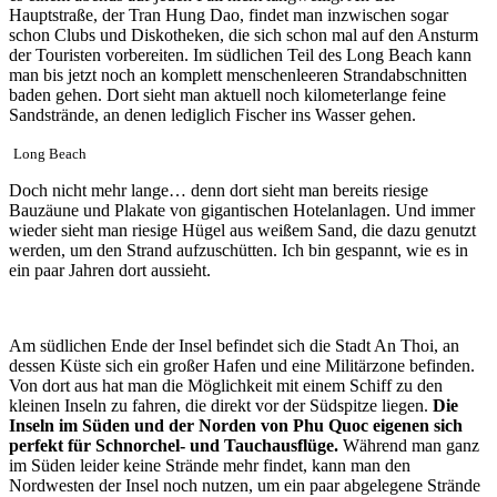
Hauptstraße, der Tran Hung Dao, findet man inzwischen sogar
schon Clubs und Diskotheken, die sich schon mal auf den Ansturm
der Touristen vorbereiten. Im südlichen Teil des Long Beach kann
man bis jetzt noch an komplett menschenleeren Strandabschnitten
baden gehen. Dort sieht man aktuell noch kilometerlange feine
Sandstrände, an denen lediglich Fischer ins Wasser gehen.
Long Beach
Doch nicht mehr lange… denn dort sieht man bereits riesige
Bauzäune und Plakate von gigantischen Hotelanlagen. Und immer
wieder sieht man riesige Hügel aus weißem Sand, die dazu genutzt
werden, um den Strand aufzuschütten. Ich bin gespannt, wie es in
ein paar Jahren dort aussieht.
Am südlichen Ende der Insel befindet sich die Stadt An Thoi, an
dessen Küste sich ein großer Hafen und eine Militärzone befinden.
Von dort aus hat man die Möglichkeit mit einem Schiff zu den
kleinen Inseln zu fahren, die direkt vor der Südspitze liegen.
Die
Inseln im Süden und der Norden von Phu Quoc eigenen sich
perfekt für Schnorchel- und Tauchausflüge.
Während man ganz
im Süden leider keine Strände mehr findet, kann man den
Nordwesten der Insel noch nutzen, um ein paar abgelegene Strände