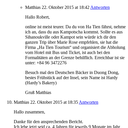
Matthias
22. Oktober 2015
at 18:42
Antworten
Hallo Robert,
online ist meist teurer. Da du von Ha Tien fährst, nehme
ich an, dass du aus Kampotscha kommst. Sollte es aus
Sihanoukville oder Kampot sein würde ich dir den
ganzen Trip über Marie Rose empfehlen, sie hat die
Firma „Ha Tien Tourism“ und organisiert die Abholung
vom Hotel mit Bus und Ticket, ist auch bei den
Formalitäten an der Grenze behilflich. Erreichbar ist sie
unter: +84 96 3472276
Besuch mal den Deutschen Bäcker in Duong Dong,
bestes Frühstück auf der Insel, sein Name ist Hardy
(Hardy’s Bakery)
Gruß Matthias
Matthias
22. Oktober 2015
at 18:35
Antworten
Hallo zusammen,
Danke für den ansprechenden Bericht.
Ich lebe jetzt seid ca. 4 Jahren für jeweils 9 Monate im Jahr