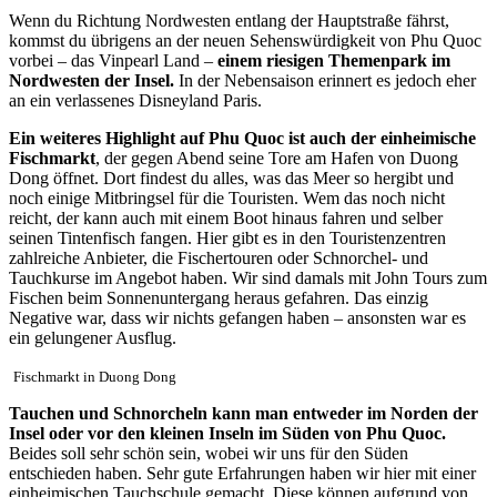
Wenn du Richtung Nordwesten entlang der Hauptstraße fährst,
kommst du übrigens an der neuen Sehenswürdigkeit von Phu Quoc
vorbei – das Vinpearl Land –
einem riesigen Themenpark im
Nordwesten der Insel.
In der Nebensaison erinnert es jedoch eher
an ein verlassenes Disneyland Paris.
Ein weiteres Highlight auf Phu Quoc ist auch der einheimische
Fischmarkt
, der gegen Abend seine Tore am Hafen von Duong
Dong öffnet. Dort findest du alles, was das Meer so hergibt und
noch einige Mitbringsel für die Touristen. Wem das noch nicht
reicht, der kann auch mit einem Boot hinaus fahren und selber
seinen Tintenfisch fangen. Hier gibt es in den Touristenzentren
zahlreiche Anbieter, die Fischertouren oder Schnorchel- und
Tauchkurse im Angebot haben. Wir sind damals mit John Tours zum
Fischen beim Sonnenuntergang heraus gefahren. Das einzig
Negative war, dass wir nichts gefangen haben – ansonsten war es
ein gelungener Ausflug.
Fischmarkt in Duong Dong
Tauchen und Schnorcheln kann man entweder im Norden der
Insel oder vor den kleinen Inseln im Süden von Phu Quoc.
Beides soll sehr schön sein, wobei wir uns für den Süden
entschieden haben. Sehr gute Erfahrungen haben wir hier mit einer
einheimischen Tauchschule gemacht. Diese können aufgrund von