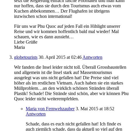
setzt die Regierung einfach fasche Prioritäten und man kann
nur hoffen, dass sie durch den Tourismus auch etwas vom
Kuchen abbekommen… Der Flughafen ist übrigens
inzwischen schon international!
Für uns war Phu Quoc auf jeden Fall ein Hihlight unserer
Reise und wir kommen hoffentlich bald mal wieder! Mal
schauen, wie es dann aussieht…
Liebe Grüße
Maria
globetourists
30. April 2015
at 02:46
Antworten
Wir fanden die Insel leider nicht toll. Überall Grossbaustellen
und allgemein ist die Insel stark auf Massentourismus
ausgelegt was uns nicht gefallen hat! Die Preise sind viel
höher als im restlichen Vietnam. Auch haben sie ein starkes
Müllproblem…an den wirklich schönen Stränden überall
Plastik! Schade! Die Strände sind schön, aber wir können Phu
Quoc leider nicht weiterempfehlen.
Maria von Fernwehzauber
3. Mai 2015
at 18:52
Antworten
Schade, dass es euch nicht gefallen hat! Ich finde es
auch ziemlich schade, dass da aktuell so viel auf den