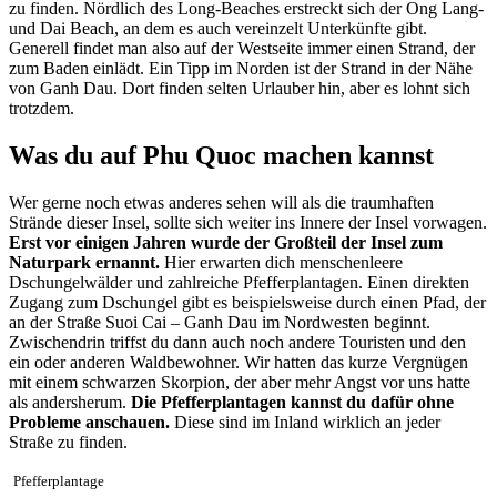
zu finden. Nördlich des Long-Beaches erstreckt sich der Ong Lang-
und Dai Beach, an dem es auch vereinzelt Unterkünfte gibt.
Generell findet man also auf der Westseite immer einen Strand, der
zum Baden einlädt. Ein Tipp im Norden ist der Strand in der Nähe
von Ganh Dau. Dort finden selten Urlauber hin, aber es lohnt sich
trotzdem.
Was du auf Phu Quoc machen kannst
Wer gerne noch etwas anderes sehen will als die traumhaften
Strände dieser Insel, sollte sich weiter ins Innere der Insel vorwagen.
Erst vor einigen Jahren wurde der Großteil der Insel zum
Naturpark ernannt.
Hier erwarten dich menschenleere
Dschungelwälder und zahlreiche Pfefferplantagen. Einen direkten
Zugang zum Dschungel gibt es beispielsweise durch einen Pfad, der
an der Straße Suoi Cai – Ganh Dau im Nordwesten beginnt.
Zwischendrin triffst du dann auch noch andere Touristen und den
ein oder anderen Waldbewohner. Wir hatten das kurze Vergnügen
mit einem schwarzen Skorpion, der aber mehr Angst vor uns hatte
als andersherum.
Die Pfefferplantagen kannst du dafür ohne
Probleme anschauen.
Diese sind im Inland wirklich an jeder
Straße zu finden.
Pfefferplantage