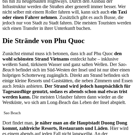
bis hin zu neugebauten Highways. Durch den Ausbau der
Infrastruktur werden die Straßen aber generell immer besser. Wer
nicht selber mit einem Roller fahren will, kann sich auch
ein Taxi
oder einen Fahrer nehmen
. Zusätzlich gibt es auch Busse, die
jedoch nur von Stadt zu Stadt fahren. Die meisten Touristen werden
sich einen Transfer in ihrer Unterkunft buchen.
Die Strände von Phu Quoc
Zunächst einmal muss ich betonen, dass ich auf Phu Quoc
den
wohl schönsten Strand Vietnams
entdeckt habe – inklusive
weißem Sand, türkisem Wasser und ganz saften Wellen. Der
Sao-
Beach
befindet sich im Süd-Westen der Insel und ist nur über einen
holprigen Schotterweg zugänglich. Direkt am Strand befinden sich
einige kleine Resorts und Gaststätten, die neben Zimmern und Essen
auch Jetskis anbieten.
Der Strand wird jedoch hauptsächlich für
Tagesausflüge genutzt, sodass es abends schon mal etwas trist
werden kann.
Die meisten Urlauber fahren dann wieder an die
Westküste, wo sich am Long-Beach das Leben der Insel abspielt.
Sao Beach
Dort findet man,
je näher man an die Hauptstadt Duong Dong
kommt, zahlreiche Resorts, Restaurants und Läden
. Hier wird
es einem abends auf jeden Fall nicht langweilig. An der