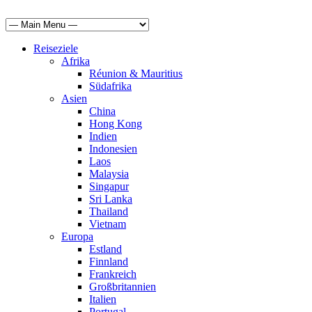
Reiseziele
Afrika
Réunion & Mauritius
Südafrika
Asien
China
Hong Kong
Indien
Indonesien
Laos
Malaysia
Singapur
Sri Lanka
Thailand
Vietnam
Europa
Estland
Finnland
Frankreich
Großbritannien
Italien
Portugal