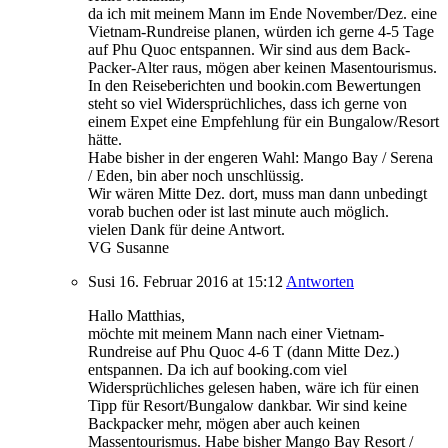
da ich mit meinem Mann im Ende November/Dez. eine
Vietnam-Rundreise planen, würden ich gerne 4-5 Tage
auf Phu Quoc entspannen. Wir sind aus dem Back-
Packer-Alter raus, mögen aber keinen Masentourismus.
In den Reiseberichten und bookin.com Bewertungen
steht so viel Widersprüchliches, dass ich gerne von
einem Expet eine Empfehlung für ein Bungalow/Resort
hätte.
Habe bisher in der engeren Wahl: Mango Bay / Serena
/ Eden, bin aber noch unschlüssig.
Wir wären Mitte Dez. dort, muss man dann unbedingt
vorab buchen oder ist last minute auch möglich.
vielen Dank für deine Antwort.
VG Susanne
Susi
16. Februar 2016
at 15:12
Antworten
Hallo Matthias,
möchte mit meinem Mann nach einer Vietnam-
Rundreise auf Phu Quoc 4-6 T (dann Mitte Dez.)
entspannen. Da ich auf booking.com viel
Widersprüchliches gelesen haben, wäre ich für einen
Tipp für Resort/Bungalow dankbar. Wir sind keine
Backpacker mehr, mögen aber auch keinen
Massentourismus. Habe bisher Mango Bay Resort /