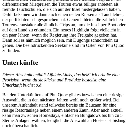
differenzierten Mietpreisen die Touren etwas billiger anbieten als
fremde Tauchschulen, die sich auf der Insel niedergelassen haben.
Dafür bekamen wir dann auch einen netten Russen als Tauchlehrer,
der perfekt deutsch gesprochen hat. Generell bieten die zahlreichen
Tourenveranstalter alle ähnliche Trips an, um die Insel per Boot oder
auf dem Land zu erkunden. Ein neues Highlight folgt vielleicht in
ein paar Jahren, wenn die Regierung ihre Freigabe gegeben hat.
Dann soll es nämlich möglich sein, mit Dugongs schnorcheln zu
gehen. Die beeindruckenden Seekühe sind im Osten von Phu Quoc
zu finden.
Unterkünfte
Dieser Abschnitt enthält Affiliate-Links, das heißt ich erhalte eine
Provision, wenn du sie klickst und Produkte bestellst, eine
Unterkunft buchst o.ä.
Bei den Unterkünften auf Phu Quoc gibt es inzwischen eine riesige
Auswahl, die in den nächsten Jahren wohl noch größer wird. Bei
unserem Aufenthalt stand teilweise bereits ein Bauzaun für eine
riesige Resortanlage neben einem anderen Zaun. Aber auch aktuell
kann man zwischen Homestays, einfachen Bungalows bis hin zu 5-
Sterne-Anlagen wählen, lediglich die Auswahl an Hostels ist bislang
noch überschaulich.