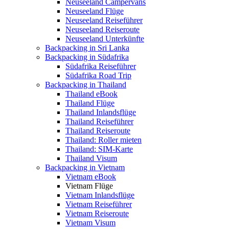
Neuseeland Campervans
Neuseeland Flüge
Neuseeland Reiseführer
Neuseeland Reiseroute
Neuseeland Unterkünfte
Backpacking in Sri Lanka
Backpacking in Südafrika
Südafrika Reiseführer
Südafrika Road Trip
Backpacking in Thailand
Thailand eBook
Thailand Flüge
Thailand Inlandsflüge
Thailand Reiseführer
Thailand Reiseroute
Thailand: Roller mieten
Thailand: SIM-Karte
Thailand Visum
Backpacking in Vietnam
Vietnam eBook
Vietnam Flüge
Vietnam Inlandsflüge
Vietnam Reiseführer
Vietnam Reiseroute
Vietnam Visum