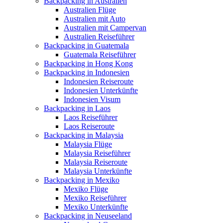
Backpacking in Australien
Australien Flüge
Australien mit Auto
Australien mit Campervan
Australien Reiseführer
Backpacking in Guatemala
Guatemala Reiseführer
Backpacking in Hong Kong
Backpacking in Indonesien
Indonesien Reiseroute
Indonesien Unterkünfte
Indonesien Visum
Backpacking in Laos
Laos Reiseführer
Laos Reiseroute
Backpacking in Malaysia
Malaysia Flüge
Malaysia Reiseführer
Malaysia Reiseroute
Malaysia Unterkünfte
Backpacking in Mexiko
Mexiko Flüge
Mexiko Reiseführer
Mexiko Unterkünfte
Backpacking in Neuseeland