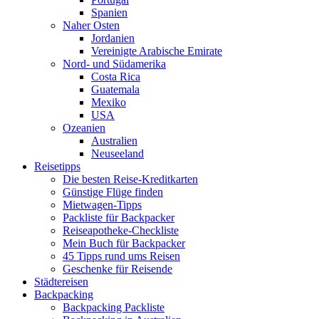
Spanien
Naher Osten
Jordanien
Vereinigte Arabische Emirate
Nord- und Südamerika
Costa Rica
Guatemala
Mexiko
USA
Ozeanien
Australien
Neuseeland
Reisetipps
Die besten Reise-Kreditkarten
Günstige Flüge finden
Mietwagen-Tipps
Packliste für Backpacker
Reiseapotheke-Checkliste
Mein Buch für Backpacker
45 Tipps rund ums Reisen
Geschenke für Reisende
Städtereisen
Backpacking
Backpacking Packliste