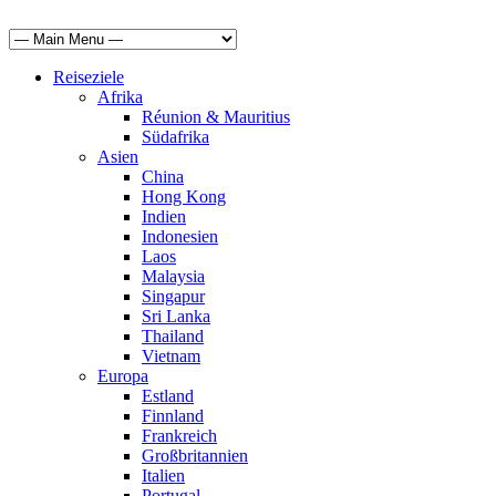
Reiseziele
Afrika
Réunion & Mauritius
Südafrika
Asien
China
Hong Kong
Indien
Indonesien
Laos
Malaysia
Singapur
Sri Lanka
Thailand
Vietnam
Europa
Estland
Finnland
Frankreich
Großbritannien
Italien
Portugal