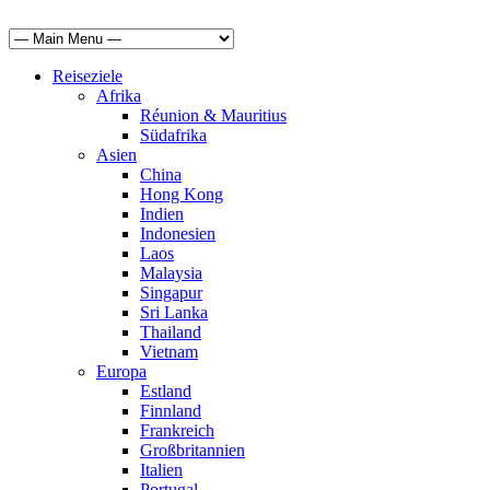
Reiseziele
Afrika
Réunion & Mauritius
Südafrika
Asien
China
Hong Kong
Indien
Indonesien
Laos
Malaysia
Singapur
Sri Lanka
Thailand
Vietnam
Europa
Estland
Finnland
Frankreich
Großbritannien
Italien
Portugal