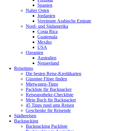
Spanien
Naher Osten
Jordanien
Vereinigte Arabische Emirate
Nord- und Südamerika
Costa Rica
Guatemala
Mexiko
USA
Ozeanien
Australien
Neuseeland
Reisetipps
Die besten Reise-Kreditkarten
Günstige Flüge finden
Mietwagen-Tipps
Packliste für Backpacker
Reiseapotheke-Checkliste
Mein Buch für Backpacker
45 Tipps rund ums Reisen
Geschenke für Reisende
Städtereisen
Backpacking
Backpacking Packliste