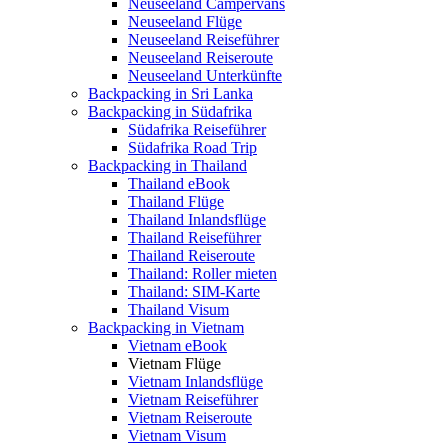
Neuseeland Campervans
Neuseeland Flüge
Neuseeland Reiseführer
Neuseeland Reiseroute
Neuseeland Unterkünfte
Backpacking in Sri Lanka
Backpacking in Südafrika
Südafrika Reiseführer
Südafrika Road Trip
Backpacking in Thailand
Thailand eBook
Thailand Flüge
Thailand Inlandsflüge
Thailand Reiseführer
Thailand Reiseroute
Thailand: Roller mieten
Thailand: SIM-Karte
Thailand Visum
Backpacking in Vietnam
Vietnam eBook
Vietnam Flüge
Vietnam Inlandsflüge
Vietnam Reiseführer
Vietnam Reiseroute
Vietnam Visum