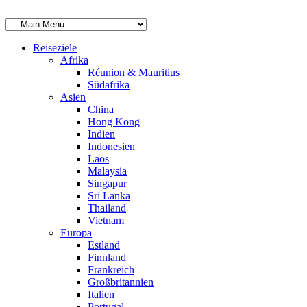
Reiseziele
Afrika
Réunion & Mauritius
Südafrika
Asien
China
Hong Kong
Indien
Indonesien
Laos
Malaysia
Singapur
Sri Lanka
Thailand
Vietnam
Europa
Estland
Finnland
Frankreich
Großbritannien
Italien
Portugal