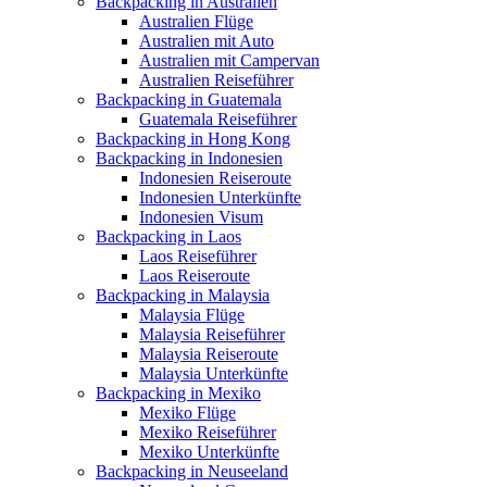
Backpacking in Australien
Australien Flüge
Australien mit Auto
Australien mit Campervan
Australien Reiseführer
Backpacking in Guatemala
Guatemala Reiseführer
Backpacking in Hong Kong
Backpacking in Indonesien
Indonesien Reiseroute
Indonesien Unterkünfte
Indonesien Visum
Backpacking in Laos
Laos Reiseführer
Laos Reiseroute
Backpacking in Malaysia
Malaysia Flüge
Malaysia Reiseführer
Malaysia Reiseroute
Malaysia Unterkünfte
Backpacking in Mexiko
Mexiko Flüge
Mexiko Reiseführer
Mexiko Unterkünfte
Backpacking in Neuseeland