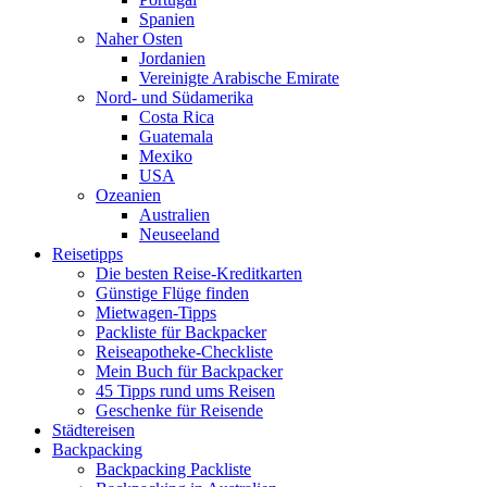
Spanien
Naher Osten
Jordanien
Vereinigte Arabische Emirate
Nord- und Südamerika
Costa Rica
Guatemala
Mexiko
USA
Ozeanien
Australien
Neuseeland
Reisetipps
Die besten Reise-Kreditkarten
Günstige Flüge finden
Mietwagen-Tipps
Packliste für Backpacker
Reiseapotheke-Checkliste
Mein Buch für Backpacker
45 Tipps rund ums Reisen
Geschenke für Reisende
Städtereisen
Backpacking
Backpacking Packliste