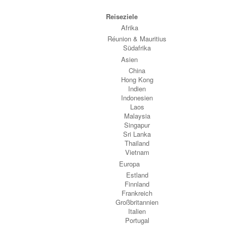
Reiseziele
Afrika
Réunion & Mauritius
Südafrika
Asien
China
Hong Kong
Indien
Indonesien
Laos
Malaysia
Singapur
Sri Lanka
Thailand
Vietnam
Europa
Estland
Finnland
Frankreich
Großbritannien
Italien
Portugal