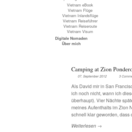
Vietnam eBook
Vietnam Flüge
Vietnam Inlandsflüge
Vietnam Reiseführer
Vietnam Reiseroute
Vietnam Visum
Digitale Nomaden
Über mich
Camping at Zion Ponder
07. September 2012
3 Comme
Als David mir in San Francis
ich noch nicht, wann ich dies
überhaupt). Vier Nächte späte
meines Aufenthalts im Zion Na
schnell klar geworden, dass 
Weiterlesen →