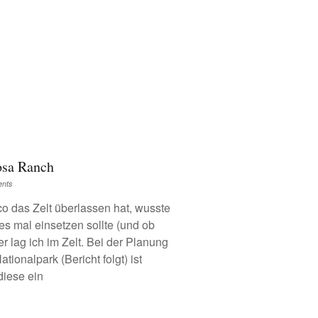
osa Ranch
nts
co das Zelt überlassen hat, wusste
es mal einsetzen sollte (und ob
r lag ich im Zelt. Bei der Planung
tionalpark (Bericht folgt) ist
diese ein