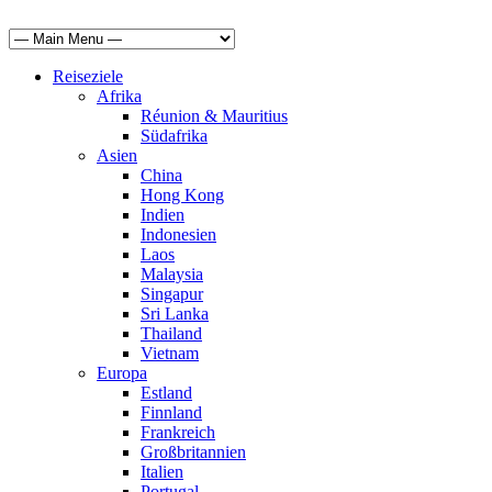
Reiseziele
Afrika
Réunion & Mauritius
Südafrika
Asien
China
Hong Kong
Indien
Indonesien
Laos
Malaysia
Singapur
Sri Lanka
Thailand
Vietnam
Europa
Estland
Finnland
Frankreich
Großbritannien
Italien
Portugal