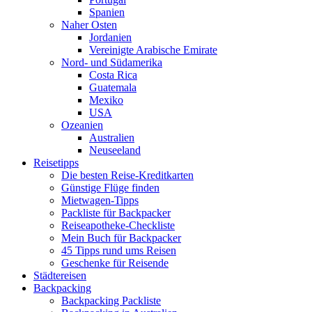
Spanien
Naher Osten
Jordanien
Vereinigte Arabische Emirate
Nord- und Südamerika
Costa Rica
Guatemala
Mexiko
USA
Ozeanien
Australien
Neuseeland
Reisetipps
Die besten Reise-Kreditkarten
Günstige Flüge finden
Mietwagen-Tipps
Packliste für Backpacker
Reiseapotheke-Checkliste
Mein Buch für Backpacker
45 Tipps rund ums Reisen
Geschenke für Reisende
Städtereisen
Backpacking
Backpacking Packliste