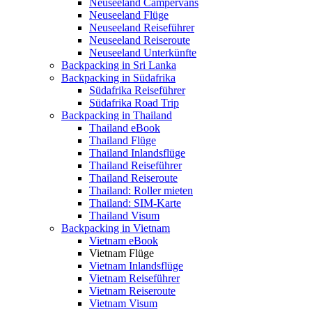
Neuseeland Campervans
Neuseeland Flüge
Neuseeland Reiseführer
Neuseeland Reiseroute
Neuseeland Unterkünfte
Backpacking in Sri Lanka
Backpacking in Südafrika
Südafrika Reiseführer
Südafrika Road Trip
Backpacking in Thailand
Thailand eBook
Thailand Flüge
Thailand Inlandsflüge
Thailand Reiseführer
Thailand Reiseroute
Thailand: Roller mieten
Thailand: SIM-Karte
Thailand Visum
Backpacking in Vietnam
Vietnam eBook
Vietnam Flüge
Vietnam Inlandsflüge
Vietnam Reiseführer
Vietnam Reiseroute
Vietnam Visum