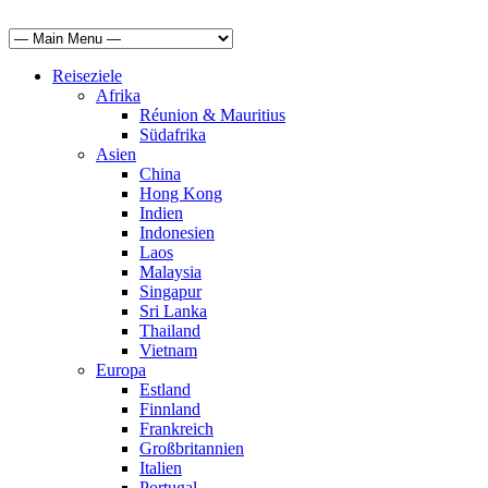
Reiseziele
Afrika
Réunion & Mauritius
Südafrika
Asien
China
Hong Kong
Indien
Indonesien
Laos
Malaysia
Singapur
Sri Lanka
Thailand
Vietnam
Europa
Estland
Finnland
Frankreich
Großbritannien
Italien
Portugal