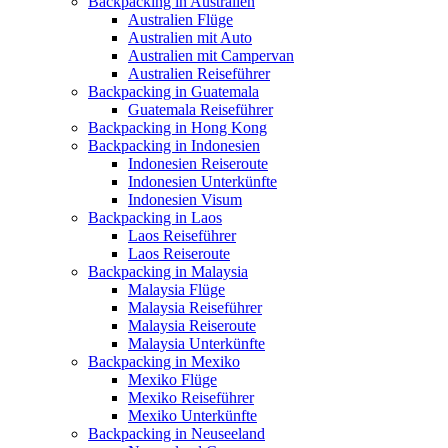
Backpacking in Australien
Australien Flüge
Australien mit Auto
Australien mit Campervan
Australien Reiseführer
Backpacking in Guatemala
Guatemala Reiseführer
Backpacking in Hong Kong
Backpacking in Indonesien
Indonesien Reiseroute
Indonesien Unterkünfte
Indonesien Visum
Backpacking in Laos
Laos Reiseführer
Laos Reiseroute
Backpacking in Malaysia
Malaysia Flüge
Malaysia Reiseführer
Malaysia Reiseroute
Malaysia Unterkünfte
Backpacking in Mexiko
Mexiko Flüge
Mexiko Reiseführer
Mexiko Unterkünfte
Backpacking in Neuseeland