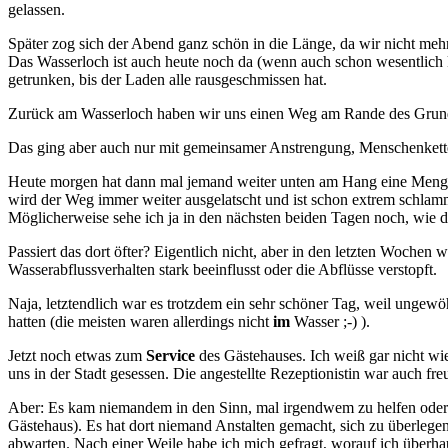
gelassen.
Später zog sich der Abend ganz schön in die Länge, da wir nicht me
Das Wasserloch ist auch heute noch da (wenn auch schon wesentlich 
getrunken, bis der Laden alle rausgeschmissen hat.
Zurück am Wasserloch haben wir uns einen Weg am Rande des Grundst
Das ging aber auch nur mit gemeinsamer Anstrengung, Menschenket
Heute morgen hat dann mal jemand weiter unten am Hang eine Menge 
wird der Weg immer weiter ausgelatscht und ist schon extrem schlamm
Möglicherweise sehe ich ja in den nächsten beiden Tagen noch, wie die
Passiert das dort öfter? Eigentlich nicht, aber in den letzten Wochen 
Wasserabflussverhalten stark beeinflusst oder die Abflüsse verstopft.
Naja, letztendlich war es trotzdem ein sehr schöner Tag, weil ungewö
hatten (die meisten waren allerdings nicht
im
Wasser ;-) ).
Jetzt noch etwas zum
Service
des Gästehauses. Ich weiß gar nicht wi
uns in der Stadt gesessen. Die angestellte Rezeptionistin war auch f
Aber: Es kam niemandem in den Sinn, mal irgendwem zu helfen oder s
Gästehaus). Es hat dort niemand Anstalten gemacht, sich zu überlege
abwarten. Nach einer Weile habe ich mich gefragt, worauf ich überhaup