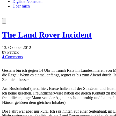
Digitale Nomaden
Über mich
The Land Rover Incident
13. Oktober 2012
by Patrick
4 Comments
Gestern bin ich gegen 14 Uhr in Tanah Rata im Landesinneren von Mala
die Regel: Wenn es einmal anfängt, regnet es bis zum Abend durch. In
Zeit nicht besser.
Am Busbahnhof (heißt hier: Busse halten auf der Straße an und laden
ich keine gesehen. Freundlicherweise haben die gleich Kontakt zu 
freundliche junge Mann von der Agentur schon unruhig und hat mich e
Häuser gehören dem gleichen Inhaber).
Die Fahrt war aber nur kurz. Ich saß hinten auf einer Seitenbank im
Nicht weiter ungewöhnlich, da ein Land Rover sowas wohl auch ausha