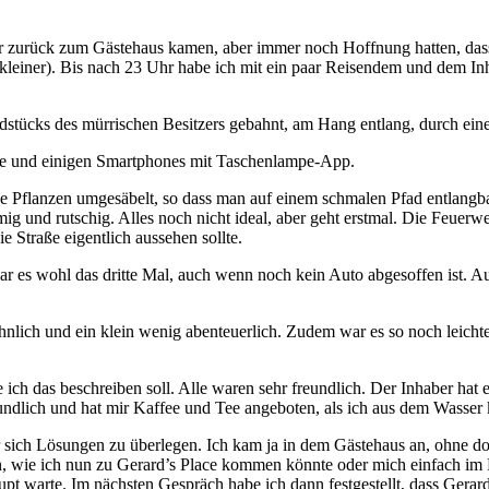
hr zurück zum Gästehaus kamen, aber immer noch Hoffnung hatten, dass 
kleiner). Bis nach 23 Uhr habe ich mit ein paar Reisendem und dem In
ücks des mürrischen Besitzers gebahnt, am Hang entlang, durch eine
te und einigen Smartphones mit Taschenlampe-App.
Pflanzen umgesäbelt, so dass man auf einem schmalen Pfad entlangba
ig und rutschig. Alles noch nicht ideal, aber geht erstmal. Die Feuer
 Straße eigentlich aussehen sollte.
war es wohl das dritte Mal, auch wenn noch kein Auto abgesoffen ist. Au
hnlich und ein klein wenig abenteuerlich. Zudem war es so noch leicht
e ich das beschreiben soll. Alle waren sehr freundlich. Der Inhaber 
reundlich und hat mir Kaffee und Tee angeboten, als ich aus dem Wasser
ich Lösungen zu überlegen. Ich kam ja in dem Gästehaus an, ohne dort
n, wie ich nun zu Gerard’s Place kommen könnte oder mich einfach im F
t warte. Im nächsten Gespräch habe ich dann festgestellt, dass Gerard’s