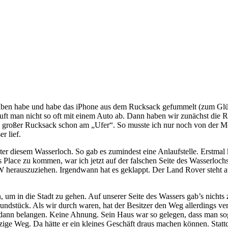
hreiben habe und habe das iPhone aus dem Rucksack gefummelt (zum Glü
ft man nicht so oft mit einem Auto ab. Dann haben wir zunächst die R
in großer Rucksack schon am „Ufer“. So musste ich nur noch von der 
r lief.
nter diesem Wasserloch. So gab es zumindest eine Anlaufstelle. Erstmal
s Place zu kommen, war ich jetzt auf der falschen Seite des Wasserlo
 herauszuziehen. Irgendwann hat es geklappt. Der Land Rover steht auc
um in die Stadt zu gehen. Auf unserer Seite des Wassers gab’s nichts
stück. Als wir durch waren, hat der Besitzer den Weg allerdings verbar
n dann belangen. Keine Ahnung. Sein Haus war so gelegen, dass man so
ge Weg. Da hätte er ein kleines Geschäft draus machen können. Statt