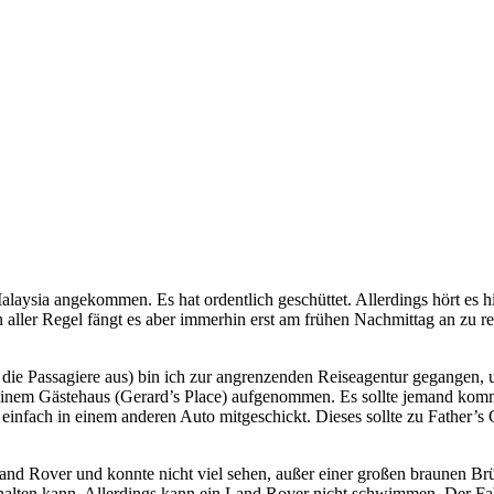
ysia angekommen. Es hat ordentlich geschüttet. Allerdings hört es hie
 aller Regel fängt es aber immerhin erst am frühen Nachmittag an zu r
 die Passagiere aus) bin ich zur angrenzenden Reiseagentur gegangen,
meinem Gästehaus (Gerard’s Place) aufgenommen. Es sollte jemand ko
infach in einem anderen Auto mitgeschickt. Dieses sollte zu Father’s 
 Land Rover und konnte nicht viel sehen, außer einer großen braunen B
lten kann. Allerdings kann ein Land Rover nicht schwimmen. Der Fahr