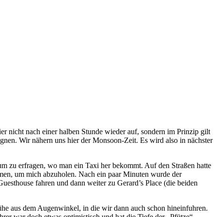
r nicht nach einer halben Stunde wieder auf, sondern im Prinzip gilt
egnen. Wir nähern uns hier der Monsoon-Zeit. Es wird also in nächster
 um zu erfragen, wo man ein Taxi her bekommt. Auf den Straßen hatte
mmen, um mich abzuholen. Nach ein paar Minuten wurde der
Guesthouse fahren und dann weiter zu Gerard’s Place (die beiden
rühe aus dem Augenwinkel, in die wir dann auch schon hineinfuhren.
er war doch etwas optimistisch und hat die Tiefe der „Pfütze“