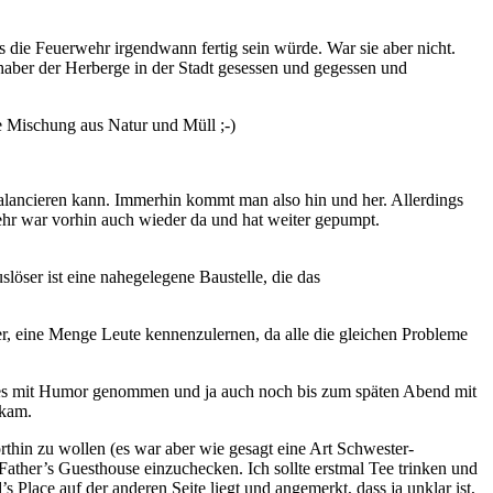
die Feuerwehr irgendwann fertig sein würde. War sie aber nicht.
haber der Herberge in der Stadt gesessen und gegessen und
 Mischung aus Natur und Müll ;-)
lancieren kann. Immerhin kommt man also hin und her. Allerdings
wehr war vorhin auch wieder da und hat weiter gepumpt.
slöser ist eine nahegelegene Baustelle, die das
er, eine Menge Leute kennenzulernen, da alle die gleichen Probleme
hat es mit Humor genommen und ja auch noch bis zum späten Abend mit
 kam.
hin zu wollen (es war aber wie gesagt eine Art Schwester-
ather’s Guesthouse einzuchecken. Ich sollte erstmal Tee trinken und
 Place auf der anderen Seite liegt und angemerkt, dass ja unklar ist,