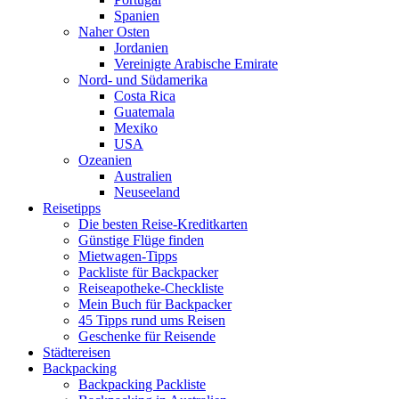
Spanien
Naher Osten
Jordanien
Vereinigte Arabische Emirate
Nord- und Südamerika
Costa Rica
Guatemala
Mexiko
USA
Ozeanien
Australien
Neuseeland
Reisetipps
Die besten Reise-Kreditkarten
Günstige Flüge finden
Mietwagen-Tipps
Packliste für Backpacker
Reiseapotheke-Checkliste
Mein Buch für Backpacker
45 Tipps rund ums Reisen
Geschenke für Reisende
Städtereisen
Backpacking
Backpacking Packliste