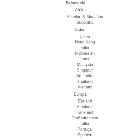
Reiseziele
Afrika
Réunion & Mauritius
Südafrika
Asien
China
Hong Kong
Indien
Indonesien
Laos
Malaysia
Singapur
Sri Lanka
Thailand
Vietnam
Europa
Estland
Finnland
Frankreich
Großbritannien
Italien
Portugal
Spanien