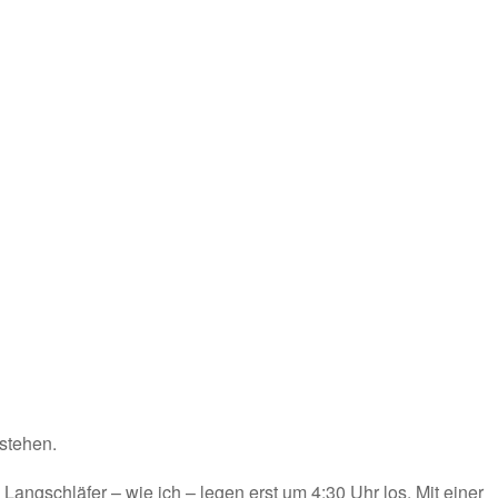
estehen.
ngschläfer – wie ich – legen erst um 4:30 Uhr los. Mit einer