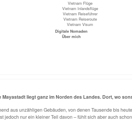
Vietnam Flüge
Vietnam Inlandsflüge
Vietnam Reiseführer
Vietnam Reiseroute
Vietnam Visum
Digitale Nomaden
Über mich
te Mayastadt liegt ganz im Norden des Landes. Dort, wo sonst
ehend aus unzähligen Gebäuden, von denen Tausende bis heute n
t jedoch nur ein kleiner Teil davon – fühlt sich aber auch sch