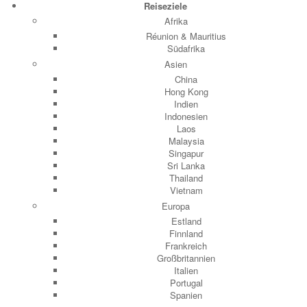
Reiseziele
Afrika
Réunion & Mauritius
Südafrika
Asien
China
Hong Kong
Indien
Indonesien
Laos
Malaysia
Singapur
Sri Lanka
Thailand
Vietnam
Europa
Estland
Finnland
Frankreich
Großbritannien
Italien
Portugal
Spanien