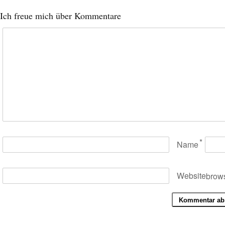
Ich freue mich über Kommentare
*
Name
Website
brows