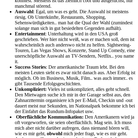
könntest. Meistens ist das ziemlich cool und ausgefuchst, nur
manchmal störend.
Auswahl
: Egal, um was es geht. Die Auswahl ist meistens
riesig. Ob Unterkünfte, Restaurants, Shopping,
Sehenswürdigkeiten.. man hat die Qual der Wahl (zumindest
solange man sich in gut besiedelten Gegenden aufhält).
Entertainment
: Unterhaltung wird in den USA groß
geschrieben. Wer hier nicht weiß, was er machen soll, dem ist
wahrscheinlich auch anderswo nicht zu helfen. Sightseeing-
Touren, Las Vegas Shows, Konzerte, Stand Up Comedy, eine
unerschöpfliche Auswahl an TV-Sendern, Netflix.. you name
it.
Success Stories
: Der amerikanische Traum lebt. Bei den
meisten Leuten sieht es zwar nicht danach aus. Aber Erfolg ist
möglich. Ob im Business, Musik, Film.. was auch immer.. es
gibt Tausende Erfolgsgeschichten.
Unkompliziert:
Vieles ist unkompliziert, alles geht schnell.
Den Mietwagen suche ich mir in der Garage selbst aus, den
Zahnarzttermin organisiere ich per E-Mail, Checkin und -out
dauert meist nur Sekunden, im Nationalpark bekomme ich bei
der Einfahrt das Rundum-Infopaket usw.
Oberflächliche Kommunikation:
Den Amerikanern wird ja
oft vorgeworfen, sie seien oberflächlich. Mag sein. Ich muss
mich aber nicht darüber aufregen, dass niemand hören will,
wie es mir geht,
obwohl
mich jeder fragt, wie es mir geht.