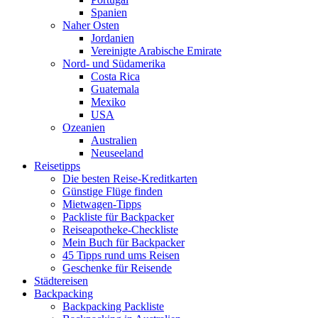
Spanien
Naher Osten
Jordanien
Vereinigte Arabische Emirate
Nord- und Südamerika
Costa Rica
Guatemala
Mexiko
USA
Ozeanien
Australien
Neuseeland
Reisetipps
Die besten Reise-Kreditkarten
Günstige Flüge finden
Mietwagen-Tipps
Packliste für Backpacker
Reiseapotheke-Checkliste
Mein Buch für Backpacker
45 Tipps rund ums Reisen
Geschenke für Reisende
Städtereisen
Backpacking
Backpacking Packliste