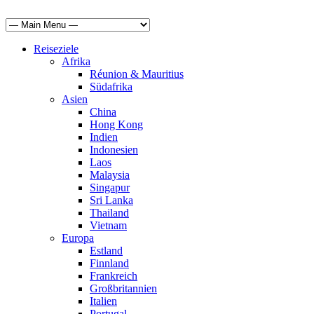
Reiseziele
Afrika
Réunion & Mauritius
Südafrika
Asien
China
Hong Kong
Indien
Indonesien
Laos
Malaysia
Singapur
Sri Lanka
Thailand
Vietnam
Europa
Estland
Finnland
Frankreich
Großbritannien
Italien
Portugal