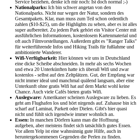
Service beziehen, denke ich mir noch: Ist doch normal ;-)
Nationalparks:
Ich bin schwer angetan von den
Nationalparks. Nicht nur wegen der Natur, sondern des
Gesamtpakets. Klar, man muss zum Teil schon ordentlich
zahlen ($10-$25), um die Highlights zu sehen, aber es ist alles
super aufbereitet. Zu jedem Park gehört ein Visitor Center mit
ausführlichen Informationen, kostenlosem Kartenmaterial und
oft auch Filmvorstellungen. Außerdem gibt es "Ranger Talks"
für weiterführende Infos und Hiking Trails für fußlahme und
ambitionierte Wanderer.
Wifi-Verfügbarkeit:
Hier können wir uns in Deutschland
eine dicke Scheibe abschneiden. In mehr als sechs Wochen
und etwa 20 Unterkünften hatte ich überall Wifi und zwar
kostenlos - selbst auf den Zeltplätzen. Gut, der Empfang war
nicht immer ideal und manchmal quälend langsam, aber eine
Unterkunft ohne gratis Wifi hat auf dem Markt wohl keine
Chance. Auch viele Cafés bieten gratis Wifi.
Auslegware:
Amerikaner scheinen Auslegware zu lieben. Es
geht am Flughafen los und hört nirgends auf. Zuhause bin ich
scharf auf Laminat, Parkett oder Dielen. Gibt's hier quasi
nicht und fühlt sich irgendwie immer wohnlich an.
Essen:
In manchen Dörfern kann man die Hoffnung
aufgeben, aber meistens findet sich tatsächlich gutes Essen.
Vor allem Yelp ist eine wahnsinnig gute Hilfe, auch in
heruntergekommenen Gegenden die Perlen zu finden.