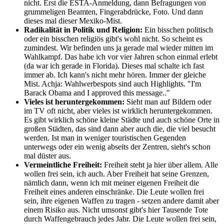
nicht. Erst die ESTA-Anmeldung, dann Befragungen von
grummeligen Beamten, Fingerabdrücke, Foto. Und dann
dieses mal dieser Mexiko-Mist.
Radikalität in Politik und Religion:
Ein bisschen politisch
oder ein bisschen religiös gibt's wohl nicht. So scheint es
zumindest. Wir befinden uns ja gerade mal wieder mitten im
Wahlkampf. Das habe ich vor vier Jahren schon einmal erlebt
(da war ich gerade in Florida). Dieses mal schalte ich fast
immer ab. Ich kann's nicht mehr hören. Immer der gleiche
Mist. Achja: Wahlwerbespots sind auch Highlights. "I'm
Barack Obama and I approved this message.."
Vieles ist heruntergekommen:
Sieht man auf Bildern oder
im TV oft nicht, aber vieles ist wirklich heruntergekommen.
Es gibt wirklich schöne kleine Städte und auch schöne Orte in
großen Städten, das sind dann aber auch die, die viel besucht
werden. Ist man in weniger touristischen Gegenden
unterwegs oder ein wenig abseits der Zentren, sieht's schon
mal düster aus.
Vermeintliche Freiheit:
Freiheit steht ja hier über allem. Alle
wollen frei sein, ich auch. Aber Freiheit hat seine Grenzen,
nämlich dann, wenn ich mit meiner eigenen Freiheit die
Freiheit eines anderen einschränke. Die Leute wollen frei
sein, ihre eigenen Waffen zu tragen - setzen andere damit aber
einem Risiko aus. Nicht umsonst gibt's hier Tausende Tote
durch Waffengebrauch jedes Jahr. Die Leute wollen frei sein,