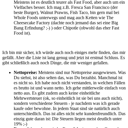
Meistens ist es deutlich teurer als Fast Food, aber auch um ein
Vielfaches besser. Ich mag z.B. Fresca San Francisco (der
beste Burger), Walnut Prawns, Fish Taco, bin gern mal bei
Whole Foods unterwegs und mag auch Ketten wie The
Cheesecake Factory (dachte noch jemand das sei eine Big
Bang Erfindung? ;-) ) oder Chipotle (obwohl das eher Fast
Food ist).
Ich bin mir sicher, ich würde auch noch einiges mehr finden, das mir
gefällt. Aber die Liste ist lang genug und jetzt ist erstmal Schluss. Es
gibt schließlich auch noch Dinge, die mir weniger gefallen.
Nettopreise:
Meistens sind nur Nettopreise ausgewiesen. Was
Du siehst, ist also selten das, was Du bezahlst. Manchmal ist
es nicht so. Ich habe noch nicht verstanden, in welchen Fällen
es brutto ist und wann netto. Ich gehe mittlerweile einfach von
netto aus. Es gibt zudem auch keine einheitliche
Mehrwertsteuer (ok, so einheitlich ist sie bei uns auch nicht),
sondern verschiedene Steuern - je nachdem was ich gerade
kaufe oder bewohne. In jedem Staat sind sie natürlich auch
unterschiedlich. Das ist alles nicht sehr kundenfreundlich. Das
einzig gute daran ist: Die Steuern liegen meist deutlich unter
19% ;-)