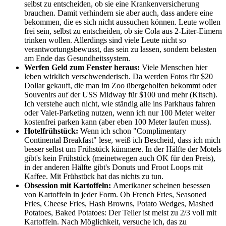
selbst zu entscheiden, ob sie eine Krankenversicherung
brauchen. Damit verhindern sie aber auch, dass andere eine
bekommen, die es sich nicht aussuchen können. Leute wollen
frei sein, selbst zu entscheiden, ob sie Cola aus 2-Liter-Eimern
trinken wollen. Allerdings sind viele Leute nicht so
verantwortungsbewusst, das sein zu lassen, sondern belasten
am Ende das Gesundheitssystem.
Werfen Geld zum Fenster heraus:
Viele Menschen hier
leben wirklich verschwenderisch. Da werden Fotos für $20
Dollar gekauft, die man im Zoo übergeholfen bekommt oder
Souvenirs auf der USS Midway für $100 und mehr (Kitsch).
Ich verstehe auch nicht, wie ständig alle ins Parkhaus fahren
oder Valet-Parketing nutzen, wenn ich nur 100 Meter weiter
kostenfrei parken kann (aber eben 100 Meter laufen muss).
Hotelfrühstück:
Wenn ich schon "Complimentary
Continental Breakfast" lese, weiß ich Bescheid, dass ich mich
besser selbst um Frühstück kümmere. In der Hälfte der Motels
gibt's kein Frühstück (meinetwegen auch OK für den Preis),
in der anderen Hälfte gibt's Donuts und Froot Loops mit
Kaffee. Mit Frühstück hat das nichts zu tun.
Obsession mit Kartoffeln:
Amerikaner scheinen besessen
von Kartoffeln in jeder Form. Ob French Fries, Seasoned
Fries, Cheese Fries, Hash Browns, Potato Wedges, Mashed
Potatoes, Baked Potatoes: Der Teller ist meist zu 2/3 voll mit
Kartoffeln. Nach Möglichkeit, versuche ich, das zu