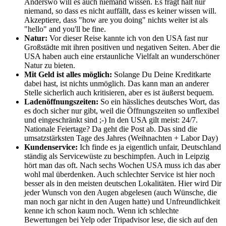
Anderswo will es auch niemand wissen. Es fragt halt nur
niemand, so dass es nicht auffällt, dass es keiner wissen will.
Akzeptiere, dass "how are you doing" nichts weiter ist als
"hello" and you'll be fine.
Natur:
Vor dieser Reise kannte ich von den USA fast nur
Großstädte mit ihren positiven und negativen Seiten. Aber die
USA haben auch eine erstaunliche Vielfalt an wunderschöner
Natur zu bieten.
Mit Geld ist alles möglich:
Solange Du Deine Kreditkarte
dabei hast, ist nichts unmöglich. Das kann man an anderer
Stelle sicherlich auch kritisieren, aber es ist äußerst bequem.
Ladenöffnungszeiten:
So ein hässliches deutsches Wort, das
es doch sicher nur gibt, weil die Öffnungszeiten so unflexibel
und eingeschränkt sind ;-) In den USA gilt meist: 24/7.
Nationale Feiertage? Da geht die Post ab. Das sind die
umsatzstärksten Tage des Jahres (Weihnachten + Labor Day)
Kundenservice:
Ich finde es ja eigentlich unfair, Deutschland
ständig als Servicewüste zu beschimpfen. Auch in Leipzig
hört man das oft. Nach sechs Wochen USA muss ich das aber
wohl mal überdenken. Auch schlechter Service ist hier noch
besser als in den meisten deutschen Lokalitäten. Hier wird Dir
jeder Wunsch von den Augen abgelesen (auch Wünsche, die
man noch gar nicht in den Augen hatte) und Unfreundlichkeit
kenne ich schon kaum noch. Wenn ich schlechte
Bewertungen bei Yelp oder Tripadvisor lese, die sich auf den