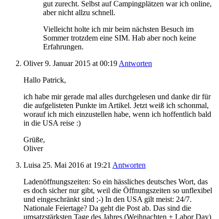
gut zurecht. Selbst auf Campingplätzen war ich online,
aber nicht allzu schnell.
Vielleicht holte ich mir beim nächsten Besuch im
Sommer trotzdem eine SIM. Hab aber noch keine
Erfahrungen.
Oliver
9. Januar 2015
at 00:19
Antworten
Hallo Patrick,
ich habe mir gerade mal alles durchgelesen und danke dir für
die aufgelisteten Punkte im Artikel. Jetzt weiß ich schonmal,
worauf ich mich einzustellen habe, wenn ich hoffentlich bald
in die USA reise :)
Grüße,
Oliver
Luisa
25. Mai 2016
at 19:21
Antworten
Ladenöffnungszeiten: So ein hässliches deutsches Wort, das
es doch sicher nur gibt, weil die Öffnungszeiten so unflexibel
und eingeschränkt sind ;-) In den USA gilt meist: 24/7.
Nationale Feiertage? Da geht die Post ab. Das sind die
umsatzstärksten Tage des Jahres (Weihnachten + Labor Day)