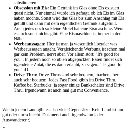
substituieren.
Obsession mit Eis:
Ein Getränk im Glas ohne Eis existiert
quasi nicht. Nur einmal wurde ich gefragt, ob ich Eis im Glas
haben möchte. Sonst wird das Glas bis zum Anschlag mit Eis
gefüllt und dann mit dem eigentlichen Getränk aufgefüllt.
Auch jedes noch so kleine Motel hat eine Eismaschine. Wenn
es auch sonst nichts gibt: Eine Eismaschine ist immer in der
Nähe.
Werbeaussagen:
Hier ist man ja wesentlich liberaler was
Werbeaussagen angeht. Vergleichende Werbung ist schon mal
gar kein Problem, nervt aber. Vor allem stört: "It's good for
you". In jedem noch so üblen abgepackten Essen findet sich
irgendeine Zutat, die es dann erlaubt, zu sagen: "it's good for
you" :D
Drive Thru:
Drive Thrus sind sehr bequem, machen aber
auch sehr bequem. Jedes Fast Food gibt's im Drive Thru,
Kaffee bei Starbucks, ja sogar einige Bankschalter sind Drive
Thru. Irgendwann ist auch mal gut mit Convenience.
Wie in jedem Land gibt es also viele Gegensätze. Kein Land ist nur
gut oder nur schlecht. Das merkt auch irgendwann jeder
Auswanderer :)