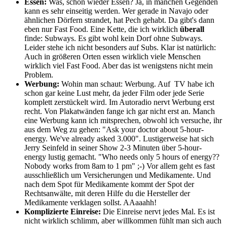
Essen:
Was, schon wieder Essen? Ja, in manchen Gegenden
kann es sehr einseitig werden. Wer gerade in Navajo oder
ähnlichen Dörfern strandet, hat Pech gehabt. Da gibt's dann
eben nur Fast Food. Eine Kette, die ich wirklich
überall
finde: Subways. Es gibt wohl kein Dorf ohne Subways.
Leider stehe ich nicht besonders auf Subs. Klar ist natürlich:
Auch in größeren Orten essen wirklich viele Menschen
wirklich viel Fast Food. Aber das ist wenigstens nicht mein
Problem.
Werbung:
Wohin man schaut: Werbung. Auf TV habe ich
schon gar keine Lust mehr, da jeder Film oder jede Serie
komplett zerstückelt wird. Im Autoradio nervt Werbung erst
recht. Von Plakatwänden fange ich gar nicht erst an. Manch
eine Werbung kann ich mitsprechen, obwohl ich versuche, ihr
aus dem Weg zu gehen: "Ask your doctor about 5-hour-
energy. We've already asked 3.000". Lustigerweise hat sich
Jerry Seinfeld in seiner Show 2-3 Minuten über 5-hour-
energy lustig gemacht. "Who needs only 5 hours of energy??
Nobody works from 8am to 1 pm" ;-) Vor allem geht es fast
ausschließlich um Versicherungen und Medikamente. Und
nach dem Spot für Medikamente kommt der Spot der
Rechtsanwälte, mit deren Hilfe du die Hersteller der
Medikamente verklagen sollst. AAaaahh!
Komplizierte Einreise:
Die Einreise nervt jedes Mal. Es ist
nicht wirklich schlimm, aber willkommen fühlt man sich auch