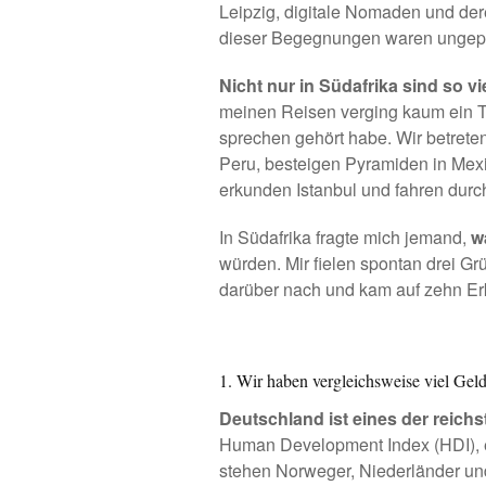
Leipzig, digitale Nomaden und de
dieser Begegnungen waren ungepl
Nicht nur in Südafrika sind so v
meinen Reisen verging kaum ein T
sprechen gehört habe. Wir betrete
Peru, besteigen
Pyramiden in Mex
erkunden Istanbul und
fahren durc
In Südafrika fragte mich jemand,
w
würden. Mir fielen spontan drei G
darüber nach und kam auf zehn Erk
1. Wir haben vergleichsweise viel Gel
Deutschland ist eines der reichs
Human Development Index
(HDI), 
stehen Norweger, Niederländer und