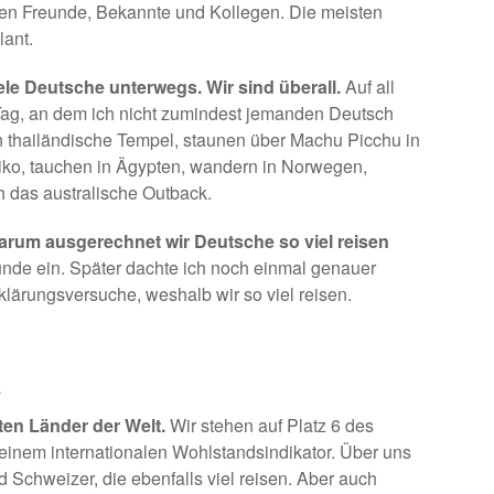
ren Freunde, Bekannte und Kollegen. Die meisten
ant.
iele Deutsche unterwegs. Wir sind überall.
Auf all
ag, an dem ich nicht zumindest jemanden Deutsch
n thailändische Tempel, staunen über Machu Picchu in
iko
, tauchen in Ägypten, wandern in Norwegen,
h das australische Outback
.
arum ausgerechnet wir Deutsche so viel reisen
ründe ein. Später dachte ich noch einmal genauer
lärungsversuche, weshalb wir so viel reisen.
d
ten Länder der Welt.
Wir stehen auf Platz 6 des
einem internationalen Wohlstandsindikator. Über uns
 Schweizer, die ebenfalls viel reisen. Aber auch