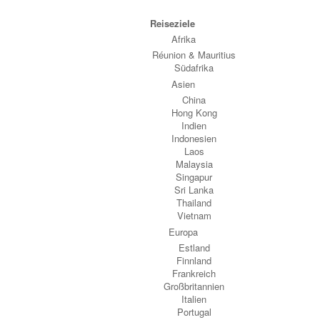
Reiseziele
Afrika
Réunion & Mauritius
Südafrika
Asien
China
Hong Kong
Indien
Indonesien
Laos
Malaysia
Singapur
Sri Lanka
Thailand
Vietnam
Europa
Estland
Finnland
Frankreich
Großbritannien
Italien
Portugal