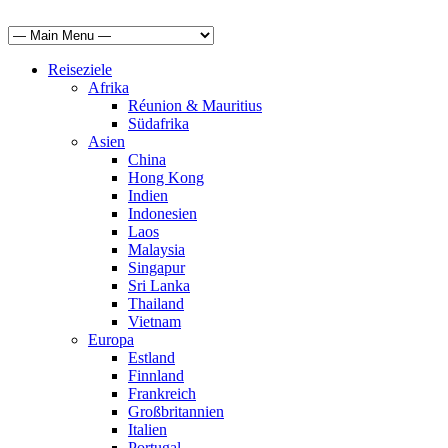
Reiseziele
Afrika
Réunion & Mauritius
Südafrika
Asien
China
Hong Kong
Indien
Indonesien
Laos
Malaysia
Singapur
Sri Lanka
Thailand
Vietnam
Europa
Estland
Finnland
Frankreich
Großbritannien
Italien
Portugal