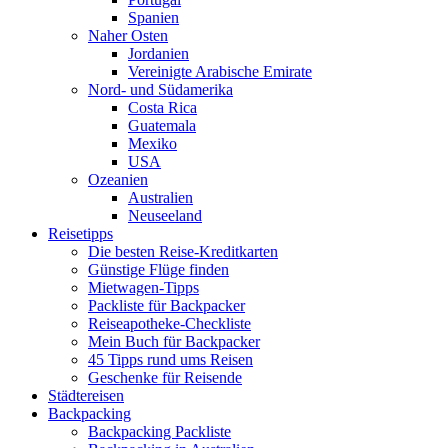
Spanien
Naher Osten
Jordanien
Vereinigte Arabische Emirate
Nord- und Südamerika
Costa Rica
Guatemala
Mexiko
USA
Ozeanien
Australien
Neuseeland
Reisetipps
Die besten Reise-Kreditkarten
Günstige Flüge finden
Mietwagen-Tipps
Packliste für Backpacker
Reiseapotheke-Checkliste
Mein Buch für Backpacker
45 Tipps rund ums Reisen
Geschenke für Reisende
Städtereisen
Backpacking
Backpacking Packliste