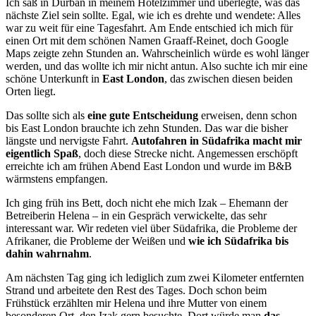
Ich saß in Durban in meinem Hotelzimmer und überlegte, was das
nächste Ziel sein sollte. Egal, wie ich es drehte und wendete: Alles
war zu weit für eine Tagesfahrt. Am Ende entschied ich mich für
einen Ort mit dem schönen Namen Graaff-Reinet, doch Google
Maps zeigte zehn Stunden an. Wahrscheinlich würde es wohl länger
werden, und das wollte ich mir nicht antun. Also suchte ich mir eine
schöne Unterkunft in
East London
, das zwischen diesen beiden
Orten liegt.
Das sollte sich als
eine gute Entscheidung
erweisen, denn schon
bis East London brauchte ich zehn Stunden. Das war die bisher
längste und nervigste Fahrt.
Autofahren in Südafrika macht mir
eigentlich Spaß
, doch diese Strecke nicht. Angemessen erschöpft
erreichte ich am frühen Abend East London und wurde im B&B
wärmstens empfangen.
Ich ging früh ins Bett, doch nicht ehe mich Izak – Ehemann der
Betreiberin Helena – in ein Gespräch verwickelte, das sehr
interessant war. Wir redeten viel über Südafrika, die Probleme der
Afrikaner, die Probleme der Weißen und
wie ich Südafrika bis
dahin wahrnahm
.
Am nächsten Tag ging ich lediglich zum zwei Kilometer entfernten
Strand und arbeitete den Rest des Tages. Doch schon beim
Frühstück erzählten mir Helena und ihre Mutter von einem
besonderen Ort, den Izak gern besuchte. Dort würde man
das