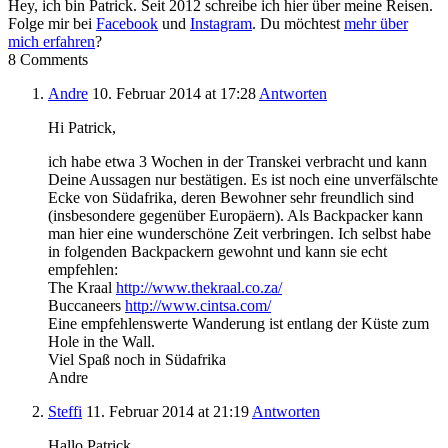
Hey, ich bin Patrick. Seit 2012 schreibe ich hier über meine Reisen.
Folge mir bei
Facebook
und
Instagram
. Du möchtest
mehr über
mich erfahren
?
8 Comments
Andre
10. Februar 2014
at 17:28
Antworten
Hi Patrick,
ich habe etwa 3 Wochen in der Transkei verbracht und kann
Deine Aussagen nur bestätigen. Es ist noch eine unverfälschte
Ecke von Südafrika, deren Bewohner sehr freundlich sind
(insbesondere gegenüber Europäern). Als Backpacker kann
man hier eine wunderschöne Zeit verbringen. Ich selbst habe
in folgenden Backpackern gewohnt und kann sie echt
empfehlen:
The Kraal
http://www.thekraal.co.za/
Buccaneers
http://www.cintsa.com/
Eine empfehlenswerte Wanderung ist entlang der Küste zum
Hole in the Wall.
Viel Spaß noch in Südafrika
Andre
Steffi
11. Februar 2014
at 21:19
Antworten
Hallo Patrick,