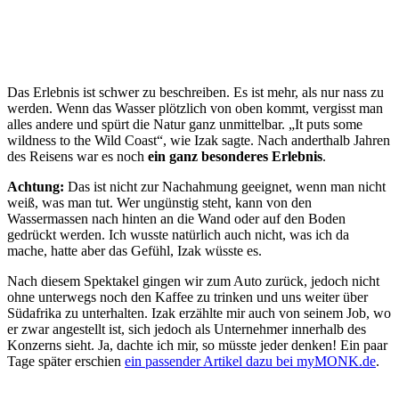
Das Erlebnis ist schwer zu beschreiben. Es ist mehr, als nur nass zu
werden. Wenn das Wasser plötzlich von oben kommt, vergisst man
alles andere und spürt die Natur ganz unmittelbar. „It puts some
wildness to the Wild Coast“, wie Izak sagte. Nach anderthalb Jahren
des Reisens war es noch
ein ganz besonderes Erlebnis
.
Achtung:
Das ist nicht zur Nachahmung geeignet, wenn man nicht
weiß, was man tut. Wer ungünstig steht, kann von den
Wassermassen nach hinten an die Wand oder auf den Boden
gedrückt werden. Ich wusste natürlich auch nicht, was ich da
mache, hatte aber das Gefühl, Izak wüsste es.
Nach diesem Spektakel gingen wir zum Auto zurück, jedoch nicht
ohne unterwegs noch den Kaffee zu trinken und uns weiter über
Südafrika zu unterhalten. Izak erzählte mir auch von seinem Job, wo
er zwar angestellt ist, sich jedoch als Unternehmer innerhalb des
Konzerns sieht. Ja, dachte ich mir, so müsste jeder denken! Ein paar
Tage später erschien
ein passender Artikel dazu bei myMONK.de
.