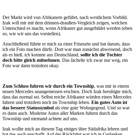
Der Markt wird von Afrikanern geführt, nach westlichem Vorbild.
Izak will mir mit dem drinnen-draußen-Vergleich zeigen, welchen
Unterschied es macht, wenn Afrikaner gut ausgebildet werden (eben
so, wie wir uns das vorstellen).
Anschließend führte er mich zu einer Friseurin und bat darum, dass
ich ein Foto machen dürfe. Dort war man zunächst abweisend, doch
als es hieß, ich komme aus Deutschland,
sollte ich die Tochter
doch bitte gleich mitnehmen
. Das lächelte ich zwar nur weg, ein
Foto war dann trotzdem okay.
Zum Schluss fuhren wir durch ein Township
, was mir in einem
neuen Mercedes unangemessen erschien. Doch Izak beruhigte mich,
dass das normal sei. Selbst reiche Afrikaner würden einen Mercedes
fahren und trotzdem noch im Township leben.
Ein gutes Auto ist
das bessere Statussymbol
als eine gute Wohngegend. Und so war
es dann auch. Moderne Autos aller Marken fuhren durch das
Township und niemand achtete auf uns.
Izak wollte mich an diesem Tag einiges über Südafrika lehren und
hat das auch geschafft. Auf der Rückfahrt war ich in Gedanken