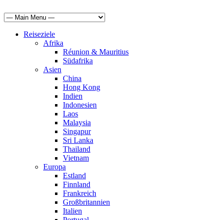
Reiseziele
Afrika
Réunion & Mauritius
Südafrika
Asien
China
Hong Kong
Indien
Indonesien
Laos
Malaysia
Singapur
Sri Lanka
Thailand
Vietnam
Europa
Estland
Finnland
Frankreich
Großbritannien
Italien
Portugal