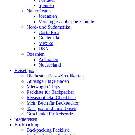
Spanien
Naher Osten
Jordanien
Vereinigte Arabische Emirate
Nord- und Südamerika
Costa Rica
Guatemala
Mexiko
USA
Ozeanien
Australien
Neuseeland
Reisetipps
Die besten Reise-Kreditkarten
Günstige Flüge finden
Mietwagen-Tipps
Packliste für Backpacker
Reiseapotheke-Checkliste
Mein Buch für Backpacker
45 Tipps rund ums Reisen
Geschenke für Reisende
Städtereisen
Backpacking
Backpacking Packliste