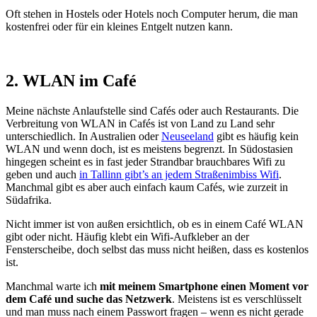
Oft stehen in Hostels oder Hotels noch Computer herum, die man
kostenfrei oder für ein kleines Entgelt nutzen kann.
2. WLAN im Café
Meine nächste Anlaufstelle sind Cafés oder auch Restaurants. Die
Verbreitung von WLAN in Cafés ist von Land zu Land sehr
unterschiedlich. In Australien oder
Neuseeland
gibt es häufig kein
WLAN und wenn doch, ist es meistens begrenzt. In Südostasien
hingegen scheint es in fast jeder Strandbar brauchbares Wifi zu
geben und auch
in Tallinn gibt’s an jedem Straßenimbiss Wifi
.
Manchmal gibt es aber auch einfach kaum Cafés, wie zurzeit in
Südafrika.
Nicht immer ist von außen ersichtlich, ob es in einem Café WLAN
gibt oder nicht. Häufig klebt ein Wifi-Aufkleber an der
Fensterscheibe, doch selbst das muss nicht heißen, dass es kostenlos
ist.
Manchmal warte ich
mit meinem Smartphone einen Moment vor
dem Café und suche das Netzwerk
. Meistens ist es verschlüsselt
und man muss nach einem Passwort fragen – wenn es nicht gerade