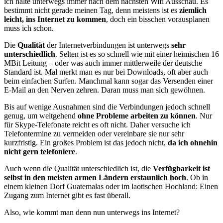
ich halte unterwegs immer nach dem nächsten Wifi Ausschau. Es
bestimmt nicht gerade meinen Tag, denn meistens ist es
ziemlich
leicht, ins Internet zu kommen
, doch ein bisschen vorausplanen
muss ich schon.
Die
Qualität
der Internetverbindungen ist unterwegs
sehr
unterschiedlich
. Selten ist es so schnell wie mit einer heimischen 16
MBit Leitung – oder was auch immer mittlerweile der deutsche
Standard ist. Mal merkt man es nur bei Downloads, oft aber auch
beim einfachen Surfen. Manchmal kann sogar das Versenden einer
E-Mail an den Nerven zehren. Daran muss man sich gewöhnen.
Bis auf wenige Ausnahmen sind die Verbindungen jedoch schnell
genug, um weitgehend
ohne Probleme arbeiten zu können
. Nur
für Skype-Telefonate reicht es oft nicht. Daher versuche ich
Telefontermine zu vermeiden oder vereinbare sie nur sehr
kurzfristig. Ein großes Problem ist das jedoch nicht,
da ich ohnehin
nicht gern telefoniere
.
Auch wenn die Qualität unterschiedlich ist, die
Verfügbarkeit ist
selbst in den meisten armen Ländern erstaunlich hoch
. Ob in
einem kleinen Dorf Guatemalas oder im laotischen Hochland: Einen
Zugang zum Internet gibt es fast überall.
Also, wie kommt man denn nun unterwegs ins Internet?