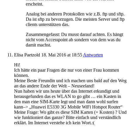
erscheint.
Analog bei anderen Protokollen wie z.B. ftp und sftp.
Da ist sftp zu bevorzugen. Die meisten Server und ftp
clients unterstützen das.
Zusammengefasst: Du musst darauf achten. Es hängt
nicht vom Accesspoint ab sondern von dem was du
damit machst.
Elisa Paetzold
18. Mai 2016
at 18:55
Antworten
Hi!
Ich hätte ein paar Fragen die nur von einer Frau kommen
können.
Meine Beste Freundin und ich machen uns bald auf den Weg
an das andere Ende der Welt – Neuseeland!
Nun haben wir uns heute über das Internet erkundigt und
herausgefunden das es WLAN to go gibt … ein Kasten in
den man eine SIM-Karte legt und man dann wohl surfen
kann–> „Huawei E5330 3G Mobile WiFi Hotspot Router“
Meine Frage: Wo gibt es diese SIM Karten (+ Kosten) ? Und
wie funktioniert das ganze? Bitte einfach und verständlich
erklärt. Im Internet verstehe ich kein Wort.:(