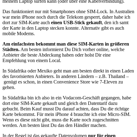
meinem Laptop surfen kann (oder über eine Kabelverbindung).
Das funktioniert nur mit Smartphones ohne SIM-Lock. In Australien
war mein iPhone noch durch die Telekom gesperrt, daher habe ich
dort zur SIM-Karte auch
einen USB-Stick gekauft
, den ich samt
der Karte in den Laptop stecken konnte. Alternativ gibt es auch
mobile Modems.
Am einfachsten bekommt man diese SIM-Karten in größeren
Städten.
Am besten informierst Du Dich vorher online, welche
Anbieter die beste Abdeckung haben oder holst Dir eine
Empfehlung von einem Local.
In Südafrika oder Mexiko geht man am besten direkt in einen Laden
des favorisierten Anbieters. In anderen Ländern – z.B. Thailand –
genügt es schon, in einen Convenience Store wie 7-Eleven zu
gehen.
In Südafrika bin ich also in ein Vodacom-Geschäft gegangen, habe
dort eine SIM-Karte gekauft und gleich den Datentarif dazu
gebucht. Beim Kauf musst Du darauf achten, dass Du die richtige
Karte bekommst. Für mein iPhone 4 brauchte ich eine Micro-SIM.
Wenn es diese nicht gibt, muss die Karte noch zugeschnitten
werden. Am besten lässt Du das den Händler machen.
In der Regel ist das gekaufte Datenvolumen
nur für einen