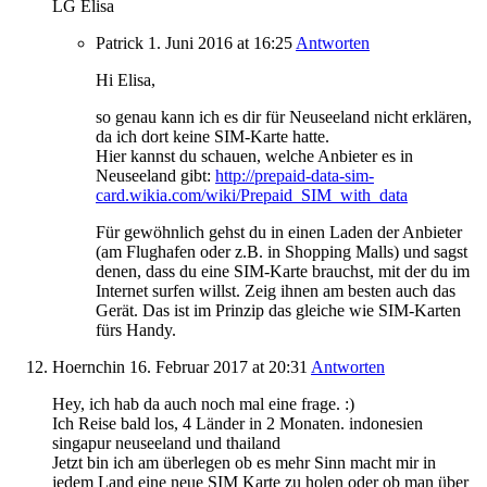
LG Elisa
Patrick
1. Juni 2016
at 16:25
Antworten
Hi Elisa,
so genau kann ich es dir für Neuseeland nicht erklären,
da ich dort keine SIM-Karte hatte.
Hier kannst du schauen, welche Anbieter es in
Neuseeland gibt:
http://prepaid-data-sim-
card.wikia.com/wiki/Prepaid_SIM_with_data
Für gewöhnlich gehst du in einen Laden der Anbieter
(am Flughafen oder z.B. in Shopping Malls) und sagst
denen, dass du eine SIM-Karte brauchst, mit der du im
Internet surfen willst. Zeig ihnen am besten auch das
Gerät. Das ist im Prinzip das gleiche wie SIM-Karten
fürs Handy.
Hoernchin
16. Februar 2017
at 20:31
Antworten
Hey, ich hab da auch noch mal eine frage. :)
Ich Reise bald los, 4 Länder in 2 Monaten. indonesien
singapur neuseeland und thailand
Jetzt bin ich am überlegen ob es mehr Sinn macht mir in
jedem Land eine neue SIM Karte zu holen oder ob man über