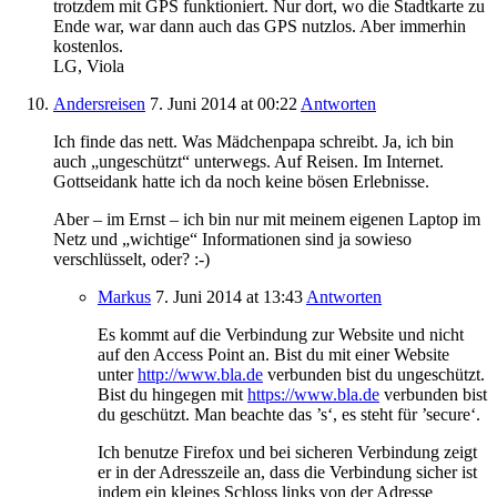
trotzdem mit GPS funktioniert. Nur dort, wo die Stadtkarte zu
Ende war, war dann auch das GPS nutzlos. Aber immerhin
kostenlos.
LG, Viola
Andersreisen
7. Juni 2014
at 00:22
Antworten
Ich finde das nett. Was Mädchenpapa schreibt. Ja, ich bin
auch „ungeschützt“ unterwegs. Auf Reisen. Im Internet.
Gottseidank hatte ich da noch keine bösen Erlebnisse.
Aber – im Ernst – ich bin nur mit meinem eigenen Laptop im
Netz und „wichtige“ Informationen sind ja sowieso
verschlüsselt, oder? :-)
Markus
7. Juni 2014
at 13:43
Antworten
Es kommt auf die Verbindung zur Website und nicht
auf den Access Point an. Bist du mit einer Website
unter
http://www.bla.de
verbunden bist du ungeschützt.
Bist du hingegen mit
https://www.bla.de
verbunden bist
du geschützt. Man beachte das ’s‘, es steht für ’secure‘.
Ich benutze Firefox und bei sicheren Verbindung zeigt
er in der Adresszeile an, dass die Verbindung sicher ist
indem ein kleines Schloss links von der Adresse