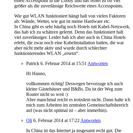
einen Accesspoint in die Lobby und das Hotel ist oft viel
größer als die zuverlässige Reichweite eines Accesspoints.
Wie gut WLAN funktioniert hängt halt von vielen Faktoren
ab: Wände, Wetter, wie gut ist meine Hardware etc.
In China gibt es sehr häufig noch Hotels mit Kabel-Netzwerk,
das hab ich zu schätzen gelernt. Denn das funktioniert halt
viel zuverlässiger. Leider hab ich aber auch in China Hotels
erlebt, die zwar noch eine Kabelinstallation hatten, die war
aber nicht mehr aktiv und wurde durch schlechter
funktionierendes WLAN „ersetzt“.
Patrick
6. Februar 2014
at 15:51
Antworten
Hi Hanno,
vollkommen richtig! Deswegen bevorzuge ich auch
kleine Gästehäuser und B&Bs. Da ist der Weg zum
Router nicht so weit :)
Aber manchmal reicht es trotzdem nicht. Dann halte ich
mich zum Arbeiten im zentralen Gemeinschaftsbereich
auf (was nicht optimal ist – aber immerhin).
Oli
6. Februar 2014
at 17:22
Antworten
In China ist das Internet ja insgesamt recht gut. Die