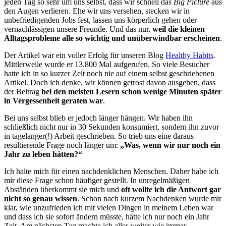
jeden Tag so sehr um uns selbst, dass wir schnell das
Big Picture
aus
den Augen verlieren. Ehe wir uns versehen, stecken wir in
unbefriedigenden Jobs fest, lassen uns körperlich gehen oder
vernachlässigen unsere Freunde. Und das nur,
weil die kleinen
Alltagsprobleme alle so wichtig und unüberwindbar erscheinen
.
Der Artikel war ein voller Erfolg für unseren Blog
Healthy Habits
.
Mittlerweile wurde er 13.800 Mal aufgerufen. So viele Besucher
hatte ich in so kurzer Zeit noch nie auf einem selbst geschriebenen
Artikel. Doch ich denke, wir können getrost davon ausgehen, dass
der Beitrag
bei den meisten Lesern schon wenige Minuten später
in Vergessenheit geraten war
.
Bei uns selbst blieb er jedoch länger hängen. Wir haben ihn
schließlich nicht nur in 30 Sekunden konsumiert, sondern ihn zuvor
in tagelanger(!) Arbeit geschrieben. So trieb uns eine daraus
resultierende Frage noch länger um:
„Was, wenn wir nur noch ein
Jahr zu leben hätten?“
Ich halte mich für einen nachdenklichen Menschen. Daher habe ich
mir diese Frage schon häufiger gestellt. In unregelmäßigen
Abständen überkommt sie mich und
oft wollte ich die Antwort gar
nicht so genau wissen
. Schon nach kurzem Nachdenken wurde mir
klar, wie unzufrieden ich mit vielen Dingen in meinem Leben war
und dass ich sie sofort ändern müsste, hätte ich nur noch ein Jahr
Zeit. Am nächsten Tag machte ich alles weiter wie immer.