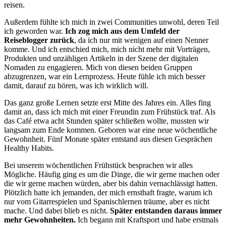
reisen.
Außerdem fühlte ich mich in zwei Communities unwohl, deren Teil
ich geworden war.
Ich zog mich aus dem Umfeld der
Reiseblogger zurück
, da ich nur mit wenigen auf einen Nenner
komme. Und ich entschied mich, mich nicht mehr mit Vorträgen,
Produkten und unzähligen Artikeln in der Szene der digitalen
Nomaden zu engagieren. Mich von diesen beiden Gruppen
abzugrenzen, war ein Lernprozess. Heute fühle ich mich besser
damit, darauf zu hören, was ich wirklich will.
Das ganz große Lernen setzte erst Mitte des Jahres ein. Alles fing
damit an, dass ich mich mit einer Freundin zum Frühstück traf. Als
das Café etwa acht Stunden später schließen wollte, mussten wir
langsam zum Ende kommen. Geboren war eine neue wöchentliche
Gewohnheit. Fünf Monate später entstand aus diesen Gesprächen
Healthy Habits.
Bei unserem wöchentlichen Frühstück besprachen wir alles
Mögliche. Häufig ging es um die Dinge, die wir gerne machen oder
die wir gerne machen würden, aber bis dahin vernachlässigt hatten.
Plötzlich hatte ich jemanden, der mich ernsthaft fragte, warum ich
nur vom Gitarrespielen und Spanischlernen träume, aber es nicht
mache. Und dabei blieb es nicht.
Später entstanden daraus immer
mehr Gewohnheiten.
Ich begann mit Kraftsport und habe erstmals