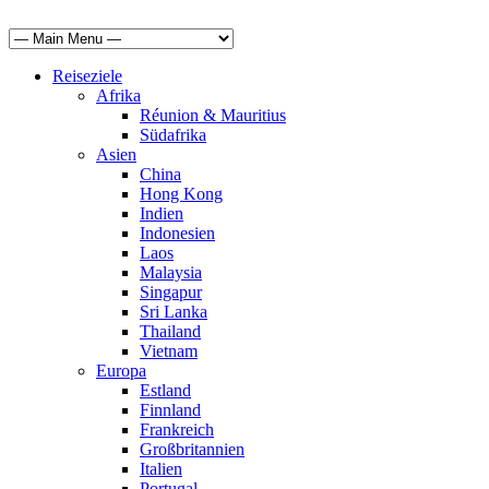
Reiseziele
Afrika
Réunion & Mauritius
Südafrika
Asien
China
Hong Kong
Indien
Indonesien
Laos
Malaysia
Singapur
Sri Lanka
Thailand
Vietnam
Europa
Estland
Finnland
Frankreich
Großbritannien
Italien
Portugal