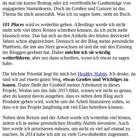
da mal ein kurzer Beitrag oder ich veröffentliche Gastbeiträge von
engagierten Stammlesern. Doch im Großen und Ganzen ist das
Thema für mich auserzählt. Was ich zu sagen hatte, steht im Buch.
101 Places
wird es weiterhin geben. Allerdings werde ich nicht
mehr sehr viel übers Reisen schreiben können, da ich nicht mehr
klassisch reise. Das hat sich an den Artikeln des letzten dreiviertel
Jahres schon abgezeichnet. Dennoch ist der Blog meine persönliche
Plattform, die mir ans Herz gewachsen ist und die mir den Einstieg
ins Bloggen geebnet hat. Daher
möchte ich sie würdig
weiterführen
, aber nur dann schreiben, wenn ich etwas zu sagen
habe.
Die höchste Priorität liegt für mich bei
Healthy Habits
. Ich denke, da
sind wir auf einem guten Weg,
etwas Großes und Wichtiges zu
bauen
. Daher fließt der Großteil meiner Arbeitszeit in dieses
Projekt. Wohin uns das Jahr 2015 führt, wissen wir nicht so genau,
aber du kannst davon ausgehen, dass es neben dem Blog auch
Produkte geben wird, welche uns die Arbeit finanzieren sollen, so
dass wir das Projekt langfristig mit viel Elan betreiben können.
Neben dem Reisen und der Arbeit werde ich weiterhin viel lernen,
indem ich in meine persönlichen
Healthy Habits
investiere. Auch
hier werde ich priorisieren müssen, um nicht zu viel auf einmal zu
machen. In 2014 habe ich mir zu viele Gewohnheiten zugemutet.