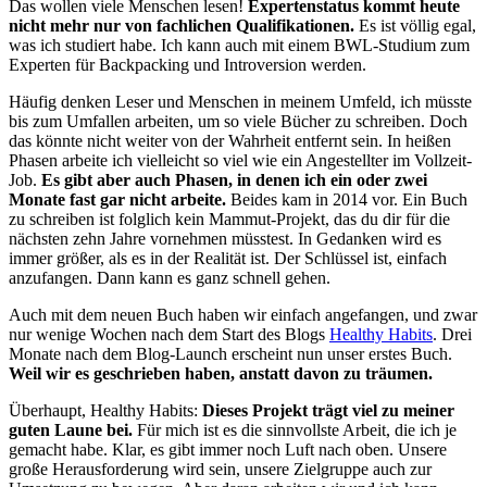
Das wollen viele Menschen lesen!
Expertenstatus kommt heute
nicht mehr nur von fachlichen Qualifikationen.
Es ist völlig egal,
was ich studiert habe. Ich kann auch mit einem BWL-Studium zum
Experten für Backpacking und Introversion werden.
Häufig denken Leser und Menschen in meinem Umfeld, ich müsste
bis zum Umfallen arbeiten, um so viele Bücher zu schreiben. Doch
das könnte nicht weiter von der Wahrheit entfernt sein. In heißen
Phasen arbeite ich vielleicht so viel wie ein Angestellter im Vollzeit-
Job.
Es gibt aber auch Phasen, in denen ich ein oder zwei
Monate fast gar nicht arbeite.
Beides kam in 2014 vor. Ein Buch
zu schreiben ist folglich kein Mammut-Projekt, das du dir für die
nächsten zehn Jahre vornehmen müsstest. In Gedanken wird es
immer größer, als es in der Realität ist. Der Schlüssel ist, einfach
anzufangen. Dann kann es ganz schnell gehen.
Auch mit dem neuen Buch haben wir einfach angefangen, und zwar
nur wenige Wochen nach dem Start des Blogs
Healthy Habits
. Drei
Monate nach dem Blog-Launch erscheint nun unser erstes Buch.
Weil wir es geschrieben haben, anstatt davon zu träumen.
Überhaupt, Healthy Habits:
Dieses Projekt trägt viel zu meiner
guten Laune bei.
Für mich ist es die sinnvollste Arbeit, die ich je
gemacht habe. Klar, es gibt immer noch Luft nach oben. Unsere
große Herausforderung wird sein, unsere Zielgruppe auch zur