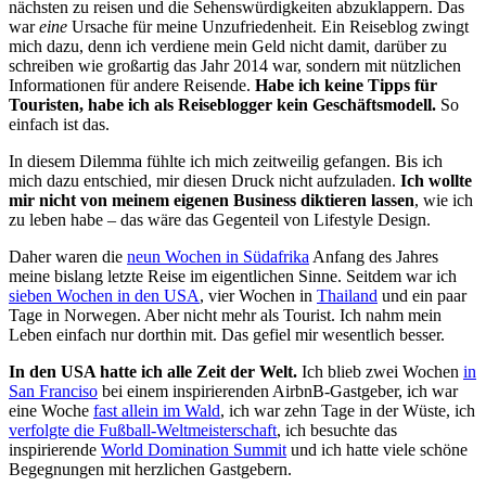
nächsten zu reisen und die Sehenswürdigkeiten abzuklappern. Das
war
eine
Ursache für meine Unzufriedenheit. Ein Reiseblog zwingt
mich dazu, denn ich verdiene mein Geld nicht damit, darüber zu
schreiben wie großartig das Jahr 2014 war, sondern mit nützlichen
Informationen für andere Reisende.
Habe ich keine Tipps für
Touristen, habe ich als Reiseblogger kein Geschäftsmodell.
So
einfach ist das.
In diesem Dilemma fühlte ich mich zeitweilig gefangen. Bis ich
mich dazu entschied, mir diesen Druck nicht aufzuladen.
Ich wollte
mir nicht von meinem eigenen Business diktieren lassen
, wie ich
zu leben habe – das wäre das Gegenteil von Lifestyle Design.
Daher waren die
neun Wochen in Südafrika
Anfang des Jahres
meine bislang letzte Reise im eigentlichen Sinne. Seitdem war ich
sieben Wochen in den USA
, vier Wochen in
Thailand
und ein paar
Tage in Norwegen. Aber nicht mehr als Tourist. Ich nahm mein
Leben einfach nur dorthin mit. Das gefiel mir wesentlich besser.
In den USA hatte ich alle Zeit der Welt.
Ich blieb zwei Wochen
in
San Franciso
bei einem inspirierenden AirbnB-Gastgeber, ich war
eine Woche
fast allein im Wald
, ich war zehn Tage in der Wüste, ich
verfolgte die Fußball-Weltmeisterschaft
, ich besuchte das
inspirierende
World Domination Summit
und ich hatte viele schöne
Begegnungen mit herzlichen Gastgebern.