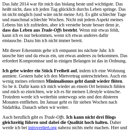
Das Jahr 2014 war für mich das bislang beste und wichtigste. Das
heißt nicht, dass ich jeden Tag glücklich durchs Leben springe. Das
ist nicht möglich (und wäre nicht meine Art). Es gibt schlechte Tage
und manchmal schlechte Wochen. Nicht mit jedem Aspekt meines
Lebens bin ich zufrieden, aber ich verstehe heute besser denn je,
dass das Leben aus
Trade-Offs
besteht
. Wenn mir etwas fehlt,
kann ich es nur bekommen, wenn ich etwas anderes dafür
eintausche. Dazu bin ich nicht immer bereit.
Mit dieser Erkenntnis gehe ich entspannt ins nächste Jahr. Ich
tausche hier und da etwas ein, um etwas anderes zu bekommen. Das
erfordert Kompromisse und in einigen Belangen ist das in Ordnung.
Ich gebe wieder ein Stück Freiheit auf
, indem ich eine Wohnung
anmiete. Gestern habe ich den Mietvertrag unterschrieben. Auch ein
wenig meines erlernten
Minimalismus geht damit wieder flöten
.
So be it. Dafür kann ich mich wieder an einem Ort heimisch fühlen
und mich so einrichten, wie ich es für meinen Lifestyle wünsche.
Trotzdem werde ich weiterhin unterwegs sein und den düsteren
Monaten entfliehen. Im Januar geht es für sieben Wochen nach
Südafrika. Danach sehen wir weiter.
Auch beruflich gibt es
Trade-Offs
.
Ich kann nicht drei Blogs
gleichzeitig führen und dabei die Qualität hoch halten.
Daher
werde ich bei
introvertiert.org
nahezu nichts mehr machen. Hier und