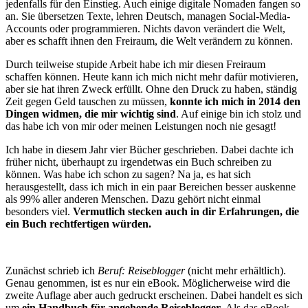
jedenfalls für den Einstieg. Auch einige digitale Nomaden fangen so
an. Sie übersetzen Texte, lehren Deutsch, managen Social-Media-
Accounts oder programmieren. Nichts davon verändert die Welt,
aber es schafft ihnen den Freiraum, die Welt verändern zu können.
Durch teilweise stupide Arbeit habe ich mir diesen Freiraum
schaffen können. Heute kann ich mich nicht mehr dafür motivieren,
aber sie hat ihren Zweck erfüllt. Ohne den Druck zu haben, ständig
Zeit gegen Geld tauschen zu müssen,
konnte ich mich in 2014 den
Dingen widmen, die mir wichtig sind
. Auf einige bin ich stolz und
das habe ich von mir oder meinen Leistungen noch nie gesagt!
Ich habe in diesem Jahr vier Bücher geschrieben. Dabei dachte ich
früher nicht, überhaupt zu irgendetwas ein Buch schreiben zu
können. Was habe ich schon zu sagen? Na ja, es hat sich
herausgestellt, dass ich mich in ein paar Bereichen besser auskenne
als 99% aller anderen Menschen. Dazu gehört nicht einmal
besonders viel.
Vermutlich stecken auch in dir Erfahrungen, die
ein Buch rechtfertigen würden.
Zunächst schrieb ich
Beruf: Reiseblogger
(nicht mehr erhältlich).
Genau genommen, ist es nur ein eBook. Möglicherweise wird die
zweite Auflage aber auch gedruckt erscheinen. Dabei handelt es sich
um
ein Handbuch für angehende Reiseblogger
. Als das eBook