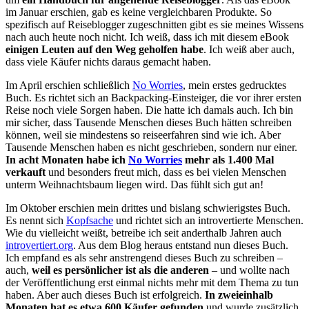
im Januar erschien, gab es keine vergleichbaren Produkte. So
spezifisch auf Reiseblogger zugeschnitten gibt es sie meines Wissens
nach auch heute noch nicht. Ich weiß, dass ich mit diesem eBook
einigen Leuten auf den Weg geholfen habe
. Ich weiß aber auch,
dass viele Käufer nichts daraus gemacht haben.
Im April erschien schließlich
No Worries
, mein erstes gedrucktes
Buch. Es richtet sich an Backpacking-Einsteiger, die vor ihrer ersten
Reise noch viele Sorgen haben. Die hatte ich damals auch. Ich bin
mir sicher, dass Tausende Menschen dieses Buch hätten schreiben
können, weil sie mindestens so reiseerfahren sind wie ich. Aber
Tausende Menschen haben es nicht geschrieben, sondern nur einer.
In acht Monaten habe ich
No Worries
mehr als 1.400 Mal
verkauft
und besonders freut mich, dass es bei vielen Menschen
unterm Weihnachtsbaum liegen wird. Das fühlt sich gut an!
Im Oktober erschien mein drittes und bislang schwierigstes Buch.
Es nennt sich
Kopfsache
und richtet sich an introvertierte Menschen.
Wie du vielleicht weißt, betreibe ich seit anderthalb Jahren auch
introvertiert.org
. Aus dem Blog heraus entstand nun dieses Buch.
Ich empfand es als sehr anstrengend dieses Buch zu schreiben –
auch,
weil es persönlicher ist als die anderen
– und wollte nach
der Veröffentlichung erst einmal nichts mehr mit dem Thema zu tun
haben. Aber auch dieses Buch ist erfolgreich.
In zweieinhalb
Monaten hat es etwa 600 Käufer gefunden
und wurde zusätzlich