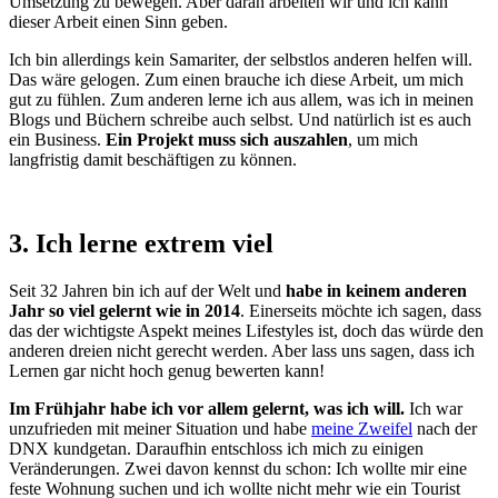
Umsetzung zu bewegen. Aber daran arbeiten wir und ich kann
dieser Arbeit einen Sinn geben.
Ich bin allerdings kein Samariter, der selbstlos anderen helfen will.
Das wäre gelogen. Zum einen brauche ich diese Arbeit, um mich
gut zu fühlen. Zum anderen lerne ich aus allem, was ich in meinen
Blogs und Büchern schreibe auch selbst. Und natürlich ist es auch
ein Business.
Ein Projekt muss sich auszahlen
, um mich
langfristig damit beschäftigen zu können.
3. Ich lerne extrem viel
Seit 32 Jahren bin ich auf der Welt und
habe in keinem anderen
Jahr so viel gelernt wie in 2014
. Einerseits möchte ich sagen, dass
das der wichtigste Aspekt meines Lifestyles ist, doch das würde den
anderen dreien nicht gerecht werden. Aber lass uns sagen, dass ich
Lernen gar nicht hoch genug bewerten kann!
Im Frühjahr habe ich vor allem gelernt, was ich will.
Ich war
unzufrieden mit meiner Situation und habe
meine Zweifel
nach der
DNX kundgetan. Daraufhin entschloss ich mich zu einigen
Veränderungen. Zwei davon kennst du schon: Ich wollte mir eine
feste Wohnung suchen und ich wollte nicht mehr wie ein Tourist