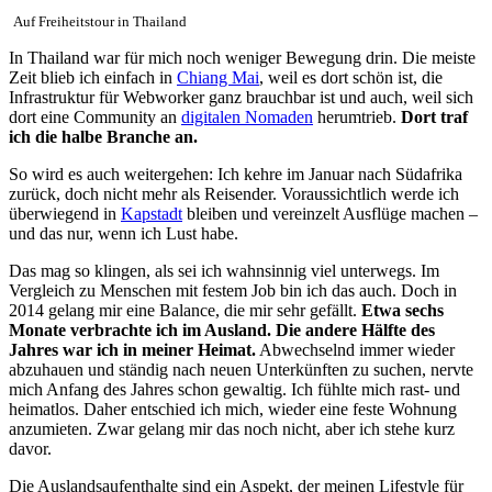
Auf Freiheitstour in Thailand
In Thailand war für mich noch weniger Bewegung drin. Die meiste
Zeit blieb ich einfach in
Chiang Mai
, weil es dort schön ist, die
Infrastruktur für Webworker ganz brauchbar ist und auch, weil sich
dort eine Community an
digitalen Nomaden
herumtrieb.
Dort traf
ich die halbe Branche an.
So wird es auch weitergehen: Ich kehre im Januar nach Südafrika
zurück, doch nicht mehr als Reisender. Voraussichtlich werde ich
überwiegend in
Kapstadt
bleiben und vereinzelt Ausflüge machen –
und das nur, wenn ich Lust habe.
Das mag so klingen, als sei ich wahnsinnig viel unterwegs. Im
Vergleich zu Menschen mit festem Job bin ich das auch. Doch in
2014 gelang mir eine Balance, die mir sehr gefällt.
Etwa sechs
Monate verbrachte ich im Ausland. Die andere Hälfte des
Jahres war ich in meiner Heimat.
Abwechselnd immer wieder
abzuhauen und ständig nach neuen Unterkünften zu suchen, nervte
mich Anfang des Jahres schon gewaltig. Ich fühlte mich rast- und
heimatlos. Daher entschied ich mich, wieder eine feste Wohnung
anzumieten. Zwar gelang mir das noch nicht, aber ich stehe kurz
davor.
Die Auslandsaufenthalte sind ein Aspekt, der meinen Lifestyle für