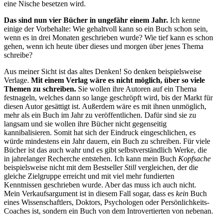
eine Nische besetzen wird.
Das sind nun vier Bücher in ungefähr einem Jahr.
Ich kenne
einige der Vorbehalte: Wie gehaltvoll kann so ein Buch schon sein,
wenn es in drei Monaten geschrieben wurde? Wie tief kann es schon
gehen, wenn ich heute über dieses und morgen über jenes Thema
schreibe?
Aus meiner Sicht ist das altes Denken! So denken beispielsweise
Verlage.
Mit einem Verlag wäre es nicht möglich, über so viele
Themen zu schreiben.
Sie wollen ihre Autoren auf ein Thema
festnageln, welches dann so lange geschröpft wird, bis der Markt für
diesen Autor gesättigt ist. Außerdem wäre es mit ihnen unmöglich,
mehr als ein Buch im Jahr zu veröffentlichen. Dafür sind sie zu
langsam und sie wollen ihre Bücher nicht gegenseitig
kannibalisieren. Somit hat sich der Eindruck eingeschlichen, es
würde mindestens ein Jahr dauern, ein Buch zu schreiben. Für viele
Bücher ist das auch wahr und es gibt selbstverständlich Werke, die
in jahrelanger Recherche entstehen. Ich kann mein Buch
Kopfsache
beispielsweise nicht mit dem Bestseller
Still
vergleichen, der die
gleiche Zielgruppe erreicht und mit viel mehr fundierten
Kenntnissen geschrieben wurde. Aber das muss ich auch nicht.
Mein Verkaufsargument ist in diesem Fall sogar, dass es
kein
Buch
eines Wissenschaftlers, Doktors, Psychologen oder Persönlichkeits-
Coaches ist, sondern ein Buch von dem Introvertierten von nebenan.