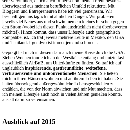
sehr verwundert, da ich auch früher schon meinen Freundeskreis
überwiegend aus meinem beruflichen Umfeld rekrutierte. Mit
Bloggern und Entrepreneuren habe ich viel gemeinsam. Wir
beschäftigen uns täglich mit ähnlichen Dingen. Wir probieren
jeweils viel Neues aus und schwimmen ein kleines bisschen gegen
den Strom (wobei ich diesen Punkt ausdrücklich nicht überbewerten
möchte!). Hinzu kommt, dass unser Lifestyle auch geographisch
kompatibel ist. Ich traf jeweils mehrere Leute in Mexiko, den USA
und Thailand. Irgendwo ist immer jemand schon da.
Geprägt hat mich in diesem Jahr auch meine Reise durch die USA.
Sieben Wochen tourte ich an der Westküste entlang und nutzte fast
ausschließlich AirBnB, um Unterkünfte zu finden. So traf ich auf
unglaublich
inspirierende, gastfreundliche, weltoffene,
vertrauensvolle und unkonventionelle Menschen
. Sie ließen
mich in ihren Häusern wohnen und an ihrem Leben teilhaben. Sie
hatten überwiegend außergewöhnliche Lebensgeschichten zu
erzählen, die von der Norm abwichen und mir Mut machten, dass
ich meinen Lifestyle auch noch in vielen Jahren genießen könnte,
anstatt darin zu vereinsamen.
Ausblick auf 2015