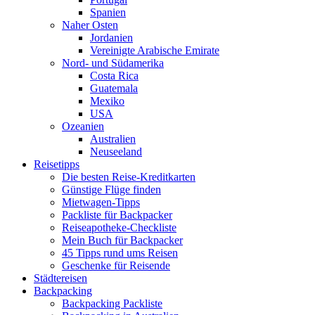
Spanien
Naher Osten
Jordanien
Vereinigte Arabische Emirate
Nord- und Südamerika
Costa Rica
Guatemala
Mexiko
USA
Ozeanien
Australien
Neuseeland
Reisetipps
Die besten Reise-Kreditkarten
Günstige Flüge finden
Mietwagen-Tipps
Packliste für Backpacker
Reiseapotheke-Checkliste
Mein Buch für Backpacker
45 Tipps rund ums Reisen
Geschenke für Reisende
Städtereisen
Backpacking
Backpacking Packliste