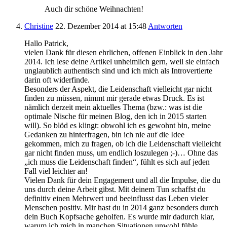
Auch dir schöne Weihnachten!
Christine
22. Dezember 2014
at 15:48
Antworten
Hallo Patrick,
vielen Dank für diesen ehrlichen, offenen Einblick in den Jahr
2014. Ich lese deine Artikel unheimlich gern, weil sie einfach
unglaublich authentisch sind und ich mich als Introvertierte
darin oft widerfinde.
Besonders der Aspekt, die Leidenschaft vielleicht gar nicht
finden zu müssen, nimmt mir gerade etwas Druck. Es ist
nämlich derzeit mein aktuelles Thema (bzw.: was ist die
optimale Nische für meinen Blog, den ich in 2015 starten
will). So blöd es klingt: obwohl ich es gewohnt bin, meine
Gedanken zu hinterfragen, bin ich nie auf die Idee
gekommen, mich zu fragen, ob ich die Leidenschaft vielleicht
gar nicht finden muss, um endlich loszulegen ;-)… Ohne das
„ich muss die Leidenschaft finden“, fühlt es sich auf jeden
Fall viel leichter an!
Vielen Dank für dein Engagement und all die Impulse, die du
uns durch deine Arbeit gibst. Mit deinem Tun schaffst du
definitiv einen Mehrwert und beeinflusst das Leben vieler
Menschen positiv. Mir hast du in 2014 ganz besonders durch
dein Buch Kopfsache geholfen. Es wurde mir dadurch klar,
warum ich mich in manchen Situationen unwohl fühle