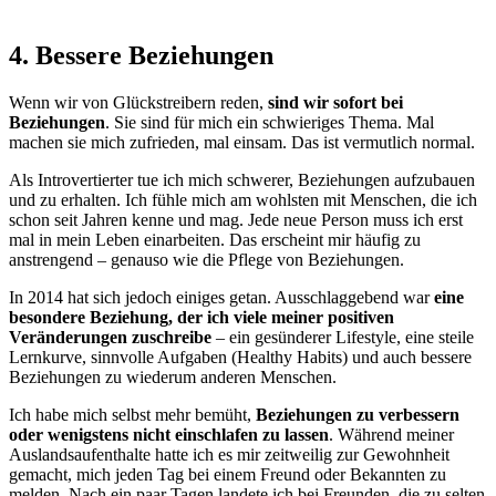
4. Bessere Beziehungen
Wenn wir von Glückstreibern reden,
sind wir sofort bei
Beziehungen
. Sie sind für mich ein schwieriges Thema. Mal
machen sie mich zufrieden, mal einsam. Das ist vermutlich normal.
Als Introvertierter tue ich mich schwerer, Beziehungen aufzubauen
und zu erhalten. Ich fühle mich am wohlsten mit Menschen, die ich
schon seit Jahren kenne und mag. Jede neue Person muss ich erst
mal in mein Leben einarbeiten. Das erscheint mir häufig zu
anstrengend – genauso wie die Pflege von Beziehungen.
In 2014 hat sich jedoch einiges getan. Ausschlaggebend war
eine
besondere Beziehung, der ich viele meiner positiven
Veränderungen zuschreibe
– ein gesünderer Lifestyle, eine steile
Lernkurve, sinnvolle Aufgaben (Healthy Habits) und auch bessere
Beziehungen zu wiederum anderen Menschen.
Ich habe mich selbst mehr bemüht,
Beziehungen zu verbessern
oder wenigstens nicht einschlafen zu lassen
. Während meiner
Auslandsaufenthalte hatte ich es mir zeitweilig zur Gewohnheit
gemacht, mich jeden Tag bei einem Freund oder Bekannten zu
melden. Nach ein paar Tagen landete ich bei Freunden, die zu selten