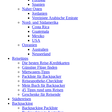
Spanien
Naher Osten
Jordanien
Vereinigte Arabische Emirate
Nord- und Südamerika
Costa Rica
Guatemala
Mexiko
USA
Ozeanien
Australien
Neuseeland
Reisetipps
Die besten Reise-Kreditkarten
Günstige Flüge finden
Mietwagen-Tipps
Packliste für Backpacker
Reiseapotheke-Checkliste
Mein Buch für Backpacker
45 Tipps rund ums Reisen
Geschenke für Reisende
Städtereisen
Backpacking
Backpacking Packliste