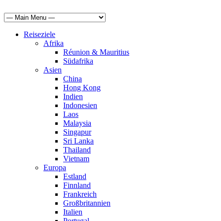
Reiseziele
Afrika
Réunion & Mauritius
Südafrika
Asien
China
Hong Kong
Indien
Indonesien
Laos
Malaysia
Singapur
Sri Lanka
Thailand
Vietnam
Europa
Estland
Finnland
Frankreich
Großbritannien
Italien
Portugal