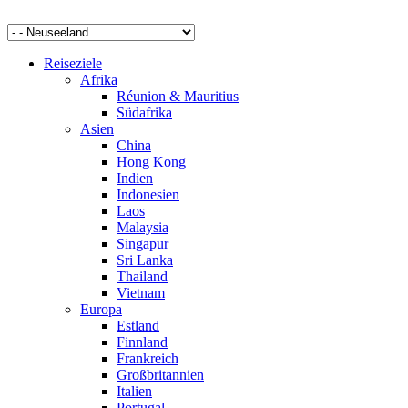
Reiseziele
Afrika
Réunion & Mauritius
Südafrika
Asien
China
Hong Kong
Indien
Indonesien
Laos
Malaysia
Singapur
Sri Lanka
Thailand
Vietnam
Europa
Estland
Finnland
Frankreich
Großbritannien
Italien
Portugal