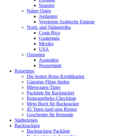
Spanien
Naher Osten
Jordanien
Vereinigte Arabische Emirate
Nord- und Südamerika
Costa Rica
Guatemala
Mexiko
USA
Ozeanien
Australien
Neuseeland
Reisetipps
Die besten Reise-Kreditkarten
Günstige Flüge finden
Mietwagen-Tipps
Packliste für Backpacker
Reiseapotheke-Checkliste
Mein Buch für Backpacker
45 Tipps rund ums Reisen
Geschenke für Reisende
Städtereisen
Backpacking
Backpacking Packliste