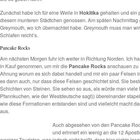
Zunächst habe ich für eine Weile in
Hokitika
gehalten und ein 
diesem munteren Städtchen genossen. Am späten Nachmittag g
Greymouth, wo ich übernachtet habe. Greymouth muss man wirkl
Schlafen reicht’s.
Pancake Rocks
Am nächsten Morgen fuhr ich weiter in Richtung Norden. Ich
in Kauf genommen, um mir die
Pancake Rocks
anschauen zu k
Ahnung worum es sich dabei handelt und mir ein paar Felsen i
es dann auch, nur dass diese Felsen geschichtet sind. Sie bes
Schichten von Steinen. Sie sehen so aus, als würde man viele
Pfannkuchen, wie der Westdeutsche sagt)) übereinander stapel
wie diese Formationen entstanden sind und vielleicht macht d
aus.
Auch abgesehen von den Pancake Rock
und erinnert ein wenig an die
12 Apostl
weniger Touristen, was jedoch nicht heißt, dass hier nichts lo