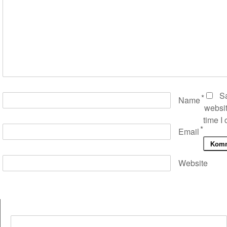
S
*
Name
websit
time I
*
Email
Website