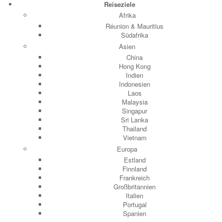
Reiseziele
Afrika
Réunion & Mauritius
Südafrika
Asien
China
Hong Kong
Indien
Indonesien
Laos
Malaysia
Singapur
Sri Lanka
Thailand
Vietnam
Europa
Estland
Finnland
Frankreich
Großbritannien
Italien
Portugal
Spanien