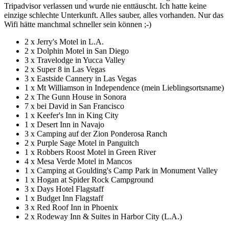
Tripadvisor verlassen und wurde nie enttäuscht. Ich hatte keine
einzige schlechte Unterkunft. Alles sauber, alles vorhanden. Nur das
Wifi hätte manchmal schneller sein können ;-)
2 x Jerry's Motel in L.A.
2 x Dolphin Motel in San Diego
3 x Travelodge in Yucca Valley
2 x Super 8 in Las Vegas
3 x Eastside Cannery in Las Vegas
1 x Mt Williamson in Independence (mein Lieblingsortsname)
2 x The Gunn House in Sonora
7 x bei David in San Francisco
1 x Keefer's Inn in King City
1 x Desert Inn in Navajo
3 x Camping auf der Zion Ponderosa Ranch
2 x Purple Sage Motel in Panguitch
1 x Robbers Roost Motel in Green River
4 x Mesa Verde Motel in Mancos
1 x Camping at Goulding's Camp Park in Monument Valley
1 x Hogan at Spider Rock Campground
3 x Days Hotel Flagstaff
1 x Budget Inn Flagstaff
3 x Red Roof Inn in Phoenix
2 x Rodeway Inn & Suites in Harbor City (L.A.)