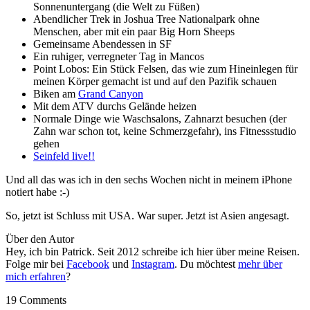
Sonnenuntergang (die Welt zu Füßen)
Abendlicher Trek in Joshua Tree Nationalpark ohne
Menschen, aber mit ein paar Big Horn Sheeps
Gemeinsame Abendessen in SF
Ein ruhiger, verregneter Tag in Mancos
Point Lobos: Ein Stück Felsen, das wie zum Hineinlegen für
meinen Körper gemacht ist und auf den Pazifik schauen
Biken am
Grand Canyon
Mit dem ATV durchs Gelände heizen
Normale Dinge wie Waschsalons, Zahnarzt besuchen (der
Zahn war schon tot, keine Schmerzgefahr), ins Fitnessstudio
gehen
Seinfeld live!!
Und all das was ich in den sechs Wochen nicht in meinem iPhone
notiert habe :-)
So, jetzt ist Schluss mit USA. War super. Jetzt ist Asien angesagt.
Über den Autor
Hey, ich bin Patrick. Seit 2012 schreibe ich hier über meine Reisen.
Folge mir bei
Facebook
und
Instagram
. Du möchtest
mehr über
mich erfahren
?
19 Comments