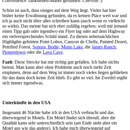
Convenience Tankstellen-Marke gefunden: Chevron :)
Schön ist auch, dass einiges auf dem Weg liegt. Vieles hat hier
bisher keine Erwähnung gefunden, da es keinen Place wert war und
ich ja auch nicht über alles schreiben kann (auch wenn es vielleicht
so wirkt). Das meiste hat sich eher zufällig ergeben, weil mir jemand
einen Tipp gab oder irgendwo ein Flyer lag oder auf dem Highway
ein vielversprechendes Schild stand. Zu diesen nebensächlichen
Highlights gehörten Point Lobos, Canyon de Chelly, Painted Desert,
Petrified Forest,
Sonora, Bodie, Mono Lake
, die
James Ranch
,
Pioneertown
oder die
Lava Cave
.
Fazit
: Diese Strecke hat mir richtig gut gefallen. Ich habe nichts
bereut. Man kann aber ohne Probleme auch noch mehr Zeit
einplanen, denn auf dem Weg ist immer noch vieles liegen geblieben
für das dann doch keine Zeit blieb. Es gibt so viel. Im Zweifel ergibt
sich immer irgendwas.
Unterkünfte in den USA
Insgesamt 46 Nächte habe ich in den USA verbracht und das
überwiegend in Motels. Ein Motel findet sich überall, aber die
Qualität kann sehr unterschiedlich sein (am Ende sieht aber ein
Motel aus wie das andere). Ich habe mich überwiegend auf