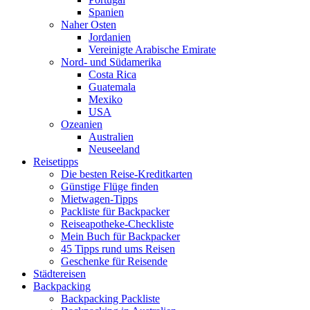
Spanien
Naher Osten
Jordanien
Vereinigte Arabische Emirate
Nord- und Südamerika
Costa Rica
Guatemala
Mexiko
USA
Ozeanien
Australien
Neuseeland
Reisetipps
Die besten Reise-Kreditkarten
Günstige Flüge finden
Mietwagen-Tipps
Packliste für Backpacker
Reiseapotheke-Checkliste
Mein Buch für Backpacker
45 Tipps rund ums Reisen
Geschenke für Reisende
Städtereisen
Backpacking
Backpacking Packliste