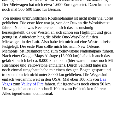
Der Mietwagen hat mich etwa 1.600 Euro gekostet. Dazu kommen
noch mal 500-600 Euro für Benzin.
Von meiner ursprünglichen Routenplanung ist nicht mehr viel übrig
geblieben. Die erste Idee war ja, von der Ost- an die Westküste zu
fahren. Nach etwas Recherche hat sich das als unsinnig
herausgestellt, da der Westen an sich schon ein Highlight und groß
genug ist. Außerdem hing die blöde One-Way-Fee für den
Mietwagen in der Luft. Also habe ich mich auf eine Westrundreise
festgelegt. Der erste Plan sollte mich bis nach New Orleans,
Memphis, Mt Rushmore und zum Yellowstone Nationalpark führen.
Nach einer Google Maps Abfrage (13.000 km) habe ich auch das
gekürzt bis ich bei ca. 8.000 km ankam (hier waren immer noch Mt
Rushmore und Yellowstone enthalten). Durch Seinfeld habe ich
noch einmal umgebaut habe mir einen riesigen Bogen gespart und
trotzdem bin ich nicht unter 8.000 km geblieben. Die Wege sind
einfach verdammt weit in den USA. Mal eben 100 km von
Las
Vegas
zum
Valley of Fire
fahren, für irgendwas noch einen 50 km
Umweg einbauen oder schnell 10 km zum Frühstücken fahren:
Alles irgendwann total normal.