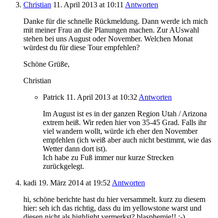
Christian
11. April 2013
at 10:11
Antworten
Danke für die schnelle Rückmeldung. Dann werde ich mich
mit meiner Frau an die Planungen machen. Zur AUswahl
stehen bei uns August oder November. Welchen Monat
würdest du für diese Tour empfehlen?
Schöne Grüße,
Christian
Patrick
11. April 2013
at 10:32
Antworten
Im August ist es in der ganzen Region Utah / Arizona
extrem heiß. Wir reden hier von 35-45 Grad. Falls ihr
viel wandern wollt, würde ich eher den November
empfehlen (ich weiß aber auch nicht bestimmt, wie das
Wetter dann dort ist).
Ich habe zu Fuß immer nur kurze Strecken
zurückgelegt.
kadi
19. März 2014
at 19:52
Antworten
hi, schöne berichte hast du hier versammelt. kurz zu diesem
hier: seh ich das richtig, dass du im yellowstone warst und
diesen nicht als highlight vermerkst? blasphemie!! ;-)