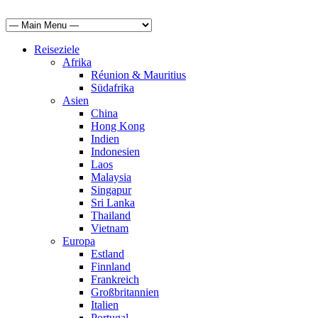
Reiseziele
Afrika
Réunion & Mauritius
Südafrika
Asien
China
Hong Kong
Indien
Indonesien
Laos
Malaysia
Singapur
Sri Lanka
Thailand
Vietnam
Europa
Estland
Finnland
Frankreich
Großbritannien
Italien
Portugal