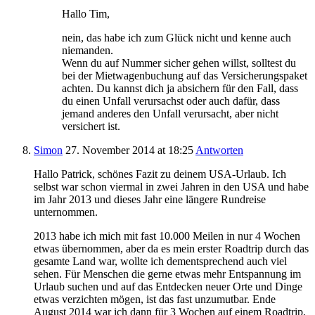
Hallo Tim,
nein, das habe ich zum Glück nicht und kenne auch
niemanden.
Wenn du auf Nummer sicher gehen willst, solltest du
bei der Mietwagenbuchung auf das Versicherungspaket
achten. Du kannst dich ja absichern für den Fall, dass
du einen Unfall verursachst oder auch dafür, dass
jemand anderes den Unfall verursacht, aber nicht
versichert ist.
Simon
27. November 2014
at 18:25
Antworten
Hallo Patrick, schönes Fazit zu deinem USA-Urlaub. Ich
selbst war schon viermal in zwei Jahren in den USA und habe
im Jahr 2013 und dieses Jahr eine längere Rundreise
unternommen.
2013 habe ich mich mit fast 10.000 Meilen in nur 4 Wochen
etwas übernommen, aber da es mein erster Roadtrip durch das
gesamte Land war, wollte ich dementsprechend auch viel
sehen. Für Menschen die gerne etwas mehr Entspannung im
Urlaub suchen und auf das Entdecken neuer Orte und Dinge
etwas verzichten mögen, ist das fast unzumutbar. Ende
August 2014 war ich dann für 3 Wochen auf einem Roadtrip,