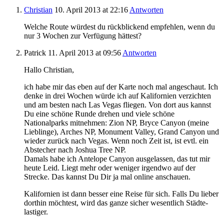
Christian
10. April 2013
at 22:16
Antworten
Welche Route würdest du rückblickend empfehlen, wenn du
nur 3 Wochen zur Verfügung hättest?
Patrick
11. April 2013
at 09:56
Antworten
Hallo Christian,
ich habe mir das eben auf der Karte noch mal angeschaut. Ich
denke in drei Wochen würde ich auf Kalifornien verzichten
und am besten nach Las Vegas fliegen. Von dort aus kannst
Du eine schöne Runde drehen und viele schöne
Nationalparks mitnehmen: Zion NP, Bryce Canyon (meine
Lieblinge), Arches NP, Monument Valley, Grand Canyon und
wieder zurück nach Vegas. Wenn noch Zeit ist, ist evtl. ein
Abstecher nach Joshua Tree NP.
Damals habe ich Antelope Canyon ausgelassen, das tut mir
heute Leid. Liegt mehr oder weniger irgendwo auf der
Strecke. Das kannst Du Dir ja mal online anschauen.
Kalifornien ist dann besser eine Reise für sich. Falls Du lieber
dorthin möchtest, wird das ganze sicher wesentlich Städte-
lastiger.