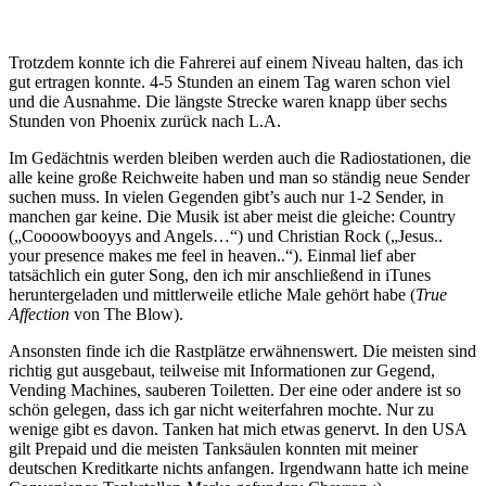
Trotzdem konnte ich die Fahrerei auf einem Niveau halten, das ich
gut ertragen konnte. 4-5 Stunden an einem Tag waren schon viel
und die Ausnahme. Die längste Strecke waren knapp über sechs
Stunden von Phoenix zurück nach L.A.
Im Gedächtnis werden bleiben werden auch die Radiostationen, die
alle keine große Reichweite haben und man so ständig neue Sender
suchen muss. In vielen Gegenden gibt’s auch nur 1-2 Sender, in
manchen gar keine. Die Musik ist aber meist die gleiche: Country
(„Coooowbooyys and Angels…“) und Christian Rock („Jesus..
your presence makes me feel in heaven..“). Einmal lief aber
tatsächlich ein guter Song, den ich mir anschließend in iTunes
heruntergeladen und mittlerweile etliche Male gehört habe (
True
Affection
von The Blow).
Ansonsten finde ich die Rastplätze erwähnenswert. Die meisten sind
richtig gut ausgebaut, teilweise mit Informationen zur Gegend,
Vending Machines, sauberen Toiletten. Der eine oder andere ist so
schön gelegen, dass ich gar nicht weiterfahren mochte. Nur zu
wenige gibt es davon. Tanken hat mich etwas genervt. In den USA
gilt Prepaid und die meisten Tanksäulen konnten mit meiner
deutschen Kreditkarte nichts anfangen. Irgendwann hatte ich meine