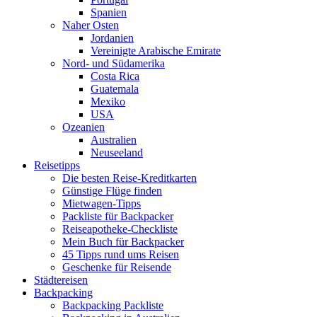
Spanien
Naher Osten
Jordanien
Vereinigte Arabische Emirate
Nord- und Südamerika
Costa Rica
Guatemala
Mexiko
USA
Ozeanien
Australien
Neuseeland
Reisetipps
Die besten Reise-Kreditkarten
Günstige Flüge finden
Mietwagen-Tipps
Packliste für Backpacker
Reiseapotheke-Checkliste
Mein Buch für Backpacker
45 Tipps rund ums Reisen
Geschenke für Reisende
Städtereisen
Backpacking
Backpacking Packliste