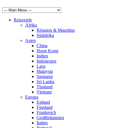
Reiseziele
Afrika
Réunion & Mauritius
Südafrika
Asien
China
Hong Kong
Indien
Indonesien
Laos
Malaysia
Singapur
Sri Lanka
Thailand
Vietnam
Europa
Estland
Finnland
Frankreich
Großbritannien
Italien
Portugal