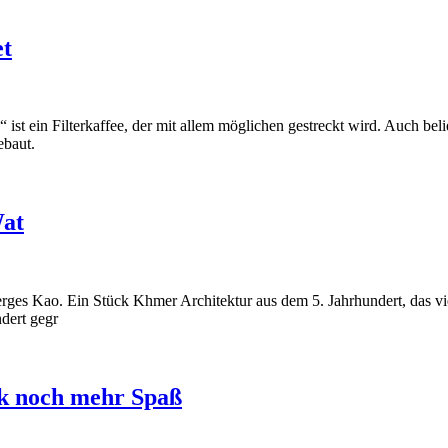
et
st ein Filterkaffee, der mit allem möglichen gestreckt wird. Auch bel
ebaut.
Wat
rges Kao. Ein Stück Khmer Architektur aus dem 5. Jahrhundert, das v
ndert gegr
ok noch mehr Spaß