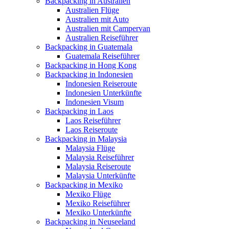
Backpacking in Australien
Australien Flüge
Australien mit Auto
Australien mit Campervan
Australien Reiseführer
Backpacking in Guatemala
Guatemala Reiseführer
Backpacking in Hong Kong
Backpacking in Indonesien
Indonesien Reiseroute
Indonesien Unterkünfte
Indonesien Visum
Backpacking in Laos
Laos Reiseführer
Laos Reiseroute
Backpacking in Malaysia
Malaysia Flüge
Malaysia Reiseführer
Malaysia Reiseroute
Malaysia Unterkünfte
Backpacking in Mexiko
Mexiko Flüge
Mexiko Reiseführer
Mexiko Unterkünfte
Backpacking in Neuseeland