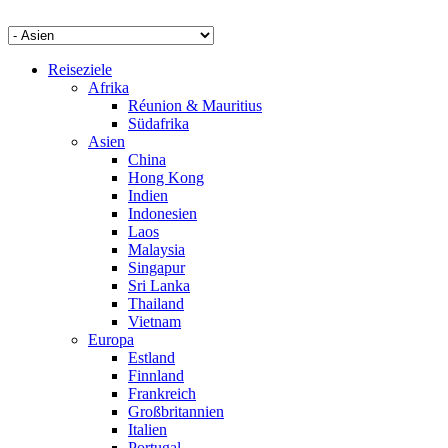
Reiseziele
Afrika
Réunion & Mauritius
Südafrika
Asien
China
Hong Kong
Indien
Indonesien
Laos
Malaysia
Singapur
Sri Lanka
Thailand
Vietnam
Europa
Estland
Finnland
Frankreich
Großbritannien
Italien
Portugal