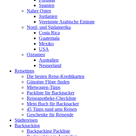
Spanien
Naher Osten
Jordanien
Vereinigte Arabische Emirate
Nord- und Südamerika
Costa Rica
Guatemala
Mexiko
USA
Ozeanien
Australien
Neuseeland
Reisetipps
Die besten Reise-Kreditkarten
Günstige Flüge finden
Mietwagen-Tipps
Packliste für Backpacker
Reiseapotheke-Checkliste
Mein Buch für Backpacker
45 Tipps rund ums Reisen
Geschenke für Reisende
Städtereisen
Backpacking
Backpacking Packliste