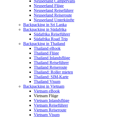
Neuseeland Campervans
Neuseeland Flüge
Neuseeland Reiseführer
Neuseeland Reiseroute
Neuseeland Unterkünfte
Backpacking in Sri Lanka
Backpacking in Südafrika
Südafrika Reiseführer
Südafrika Road Trip
Backpacking in Thailand
Thailand eBook
Thailand Flüge
Thailand Inlandsflüge
Thailand Reiseführer
Thailand Reiseroute
Thailand: Roller mieten
Thailand: SIM-Karte
Thailand Visum
Backpacking in Vietnam
Vietnam eBook
Vietnam Flüge
Vietnam Inlandsflüge
Vietnam Reiseführer
Vietnam Reiseroute
Vietnam Visum