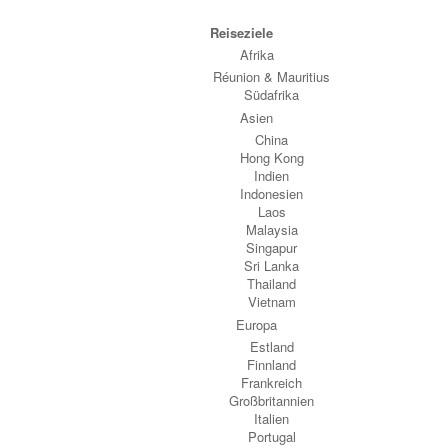
Reiseziele
Afrika
Réunion & Mauritius
Südafrika
Asien
China
Hong Kong
Indien
Indonesien
Laos
Malaysia
Singapur
Sri Lanka
Thailand
Vietnam
Europa
Estland
Finnland
Frankreich
Großbritannien
Italien
Portugal