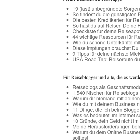
19 (fast) unbegründete Sorge
So findest du die günstigsten 
Die besten Kreditkarten für R
So hast du auf Reisen Deine F
Checkliste für deine Reiseapo
44 wichtige Ressourcen für R
Wie du schöne Unterkünfte mit
Diese Impfungen brauchst Du 
9 Tipps für deine nächste Mi
USA Road Trip: Reiseroute d
Für Reiseblogger und alle, die es werd
Reiseblogs als Geschäftsmodel
1.540 Nischen für Reiseblogs
Warum dir niemand mit deinem
Wie du mit deinem Business nic
11 Dinge, die ich beim Blogge
Was es bedeutet, im Internet 
10 Gründe, dein Geld nicht im 
Meine Herausforderungen bei
Warum du dein Online Busines
solltest