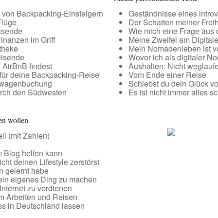
n von Backpacking-Einsteigern
Geständnisse eines intro
Flüge
Der Schatten meiner Freih
eisende
Wie mich eine Frage aus d
inanzen im Griff
Meine Zweifel am Digita
theke
Mein Nomadenleben ist v
eisende
Wovor ich als digitaler N
 AirBnB findest
Aushalten: Nicht weglauf
für deine Backpacking-Reise
Vom Ende einer Reise
etwagenbuchung
Schiebst du dein Glück vo
urch den Südwesten
Es ist nicht immer alles s
en wollen
l (mit Zahlen)
 Blog helfen kann
ht deinen Lifestyle zerstörst
n gelernt habe
sein eigenes Ding zu machen
Internet zu verdienen
m Arbeiten und Reisen
s in Deutschland lassen