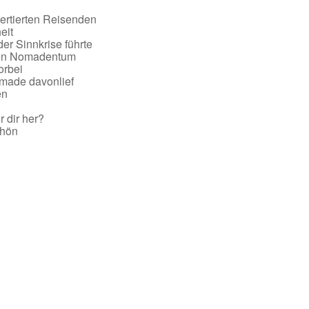
vertierten Reisenden
eit
er Sinnkrise führte
len Nomadentum
orbei
omade davonlief
en
r dir her?
chön